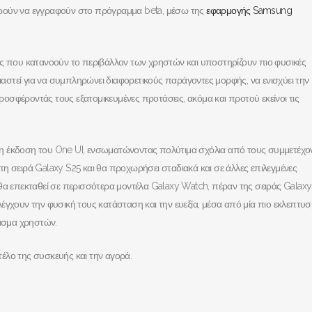
ορούν να εγγραφούν στο πρόγραμμα beta, μέσω της
εφαρμογής Samsung
ες που κατανοούν το περιβάλλον των χρηστών και υποστηρίζουν πιο φυσικές
διαστεί για να συμπληρώνει διαφορετικούς παράγοντες μορφής, να ενισχύει την
σφέροντάς τους εξατομικευμένες προτάσεις, ακόμα και προτού εκείνοι τις
η έκδοση του One UI, ενσωματώνοντας πολύτιμα σχόλια από τους συμμετέχο
η σειρά Galaxy S25 και θα προχωρήσει σταδιακά και σε άλλες επιλεγμένες
θα επεκταθεί σε περισσότερα μοντέλα Galaxy Watch, πέραν της σειράς Galaxy
έγχουν την φυσική τους κατάσταση και την ευεξία, μέσα από μία πιο εκλεπτυ
φάσμα χρηστών.
τέλο της συσκευής και την αγορά.