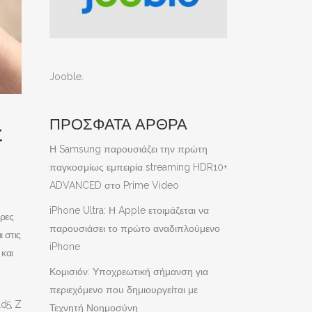
Jooble
.
ΠΡΟΣΦΑΤΑ ΑΡΘΡΑ
Σ
Η Samsung παρουσιάζει την πρώτη
παγκοσμίως εμπειρία streaming HDR10+
ADVANCED στο Prime Video
iPhone Ultra: Η Apple ετοιμάζεται να
ερες
παρουσιάσει το πρώτο αναδιπλούμενο
 στις
iPhone
 και
Κομισιόν: Υποχρεωτική σήμανση για
περιεχόμενο που δημιουργείται με
d5, Z
Τεχνητή Νοημοσύνη