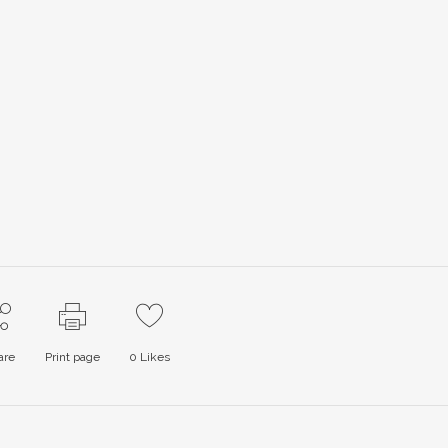
are
Print page
0
Likes