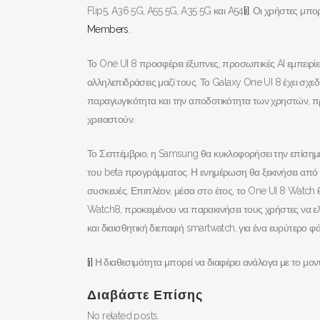
Flip5, A36 5G, A55 5G, A35 5G και A54
[i]
. Οι χρήστες μπ
Members
.
Το One UI 8 προσφέρει έξυπνες, προσωπικές AI εμπειρί
αλληλεπιδράσεις μαζί τους. Το Galaxy One UI 8 έχει σχε
παραγωγικότητα και την αποδοτικότητα των χρηστών, προ
χρειαστούν.
Το Σεπτέμβριο, η Samsung θα κυκλοφορήσει την επίσημ
του beta προγράμματος. Η ενημέρωση θα ξεκινήσει από τ
συσκευές. Επιπλέον, μέσα στο έτος, το One UI 8 Watch 
Watch8, προκειμένου να παρακινήσει τους χρήστες να ελ
και διαισθητική διεπαφή smartwatch, για ένα ευρύτερο 
[i]
Η διαθεσιμότητα μπορεί να διαφέρει ανάλογα με το μον
Διαβάστε Επίσης
No related posts.