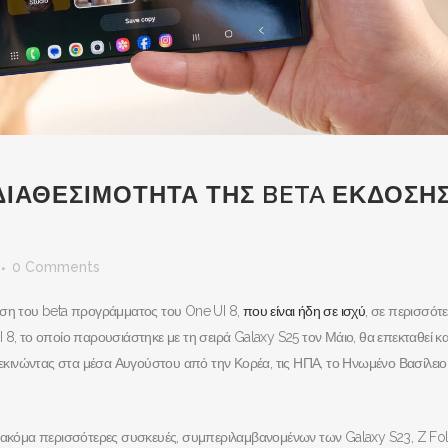
ΔΙΑΘΕΣΙΜΟΤΗΤΑ ΤΗΣ BETA ΕΚΔΟΣΗ
0 Comments
αση του beta προγράμματος του One UI 8,
που είναι ήδη σε ισχύ
, σε περισσότ
8, το οποίο παρουσιάστηκε με τη σειρά Galaxy S25 τον Μάιο, θα επεκταθεί και
 ξεκινώντας στα μέσα Αυγούστου από την Κορέα, τις ΗΠΑ, το Ηνωμένο Βασίλειο
ε ακόμα περισσότερες συσκευές, συμπεριλαμβανομένων των Galaxy S23, Z Fol