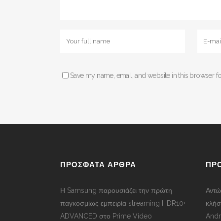
Save my name, email, and website in this browser fo
ΠΡΟΣΦΑΤΑ ΑΡΘΡΑ
ΠΡ
Η Samsung παρουσιάζει την πρώτη
Αντώ
παγκοσμίως εμπειρία streaming HDR10+
κλήσ
ADVANCED στο Prime Video
Andr