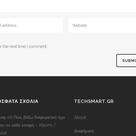
r the next time I comment.
ΟΣΦΑΤΑ ΣΧΟΛΙΑ
TECHSMART.GR
νης
on
Πώς βάζω διαφορετικό ήχο
About
ης σε κάθε επαφή – Xiaomi /
Διαφήμιση
oid