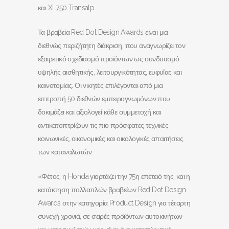
και XL750 Transalp.
Τα βραβεία Red Dot Design Awards είναι μια
διεθνώς περιζήτητη διάκριση, που αναγνωρίζει τον
εξαιρετικό σχεδιασμό προϊόντων ως συνδυασμό
υψηλής αισθητικής, λειτουργικότητας, ευφυΐας και
καινοτομίας. Οι νικητές επιλέγονται από μια
επιτροπή 50 διεθνών εμπειρογνωμόνων που
δοκιμάζει και αξιολογεί κάθε συμμετοχή και
αντικατοπτρίζουν τις πιο πρόσφατες τεχνικές,
κοινωνικές, οικονομικές και οικολογικές απαιτήσεις
των καταναλωτών.
«Φέτος, η Honda γιορτάζει την 75η επέτειό της, και η
κατάκτηση πολλαπλών βραβείων Red Dot Design
Awards στην κατηγορία Product Design για τέταρτη
συνεχή χρονιά, σε σειρές προϊόντων αυτοκινήτων