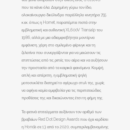
που τα κάνει όλα. Δομημένη γύρω τον ίδιο,
ολοκαίνουργιο δικύλινδρο παράλληλο κινητήρα 755
κ.εκ. όπως η Hornet, παραπέμπει πιστά στην
εμβληματική και αυθεντική XL600V Transalp του
1986, αλλά με μια αδιαμφισβήτητα μοντέρνα
εμφάνιση, χάρη στο σμιλεμένο φέρινγκ και τη
ζελατίνα που συνεργάζονται για να μειώσουν τις
επιπτώσεις από τις ριπές του αέρα και να αυξήσουν
την προστασία από τα καιρικά φαινόμενα. Κομψή,
απλή και απέριττη, η εμβληματική ψηλή
μοτοσυκλέτα διατηρεί το αγέρωχο στυλ της, χωρίς
να αφήνει καμία αμφιβολία για τις περιπετειώδεις
προθέσεις της και δικαιώνοντας έτσι τη φήμη της.
Τα φετινά επιτεύγματα αυξάνουν τον αριθμό των
βραβείων Red Dot Design Awards που έχει κερδίσει
η Honda σε 13 από το 2020, συμπεριλαμβανομένης