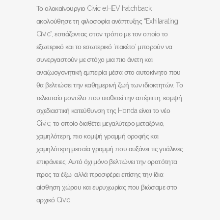
Το ολοκαίνουργιο Civic e:HEV hatchback
ακολούθησε τη φιλοσοφία ανάπτυξης “Exhilarating
Civic”, εστιάζοντας στον τρόπο με τον οποίο το
εξωτερικό και το εσωτερικό ‘πακέτο’ μπορούν να
συνεργαστούν με στόχο μια πιο άνετη και
αναζωογονητική εμπειρία μέσα στο αυτοκίνητο που
θα βελτιώσει την καθημερινή ζωή των ιδιοκτητών. Το
τελευταίο μοντέλο που υιοθετεί την απέριττη, κομψή
σχεδιαστική κατεύθυνση της Honda είναι το νέο
Civic, το οποίο διαθέτει μεγαλύτερο μεταξόνιο,
χαμηλότερη, πιο κομψή γραμμή οροφής και
χαμηλότερη μεσαία γραμμή που αυξάνει τις γυάλινες
επιφάνειες. Αυτό όχι μόνο βελτιώνει την ορατότητα
προς τα έξω, αλλά προσφέρει επίσης την ίδια
αίσθηση χώρου και ευρυχωρίας που βιώσαμε στο
αρχικό Civic.