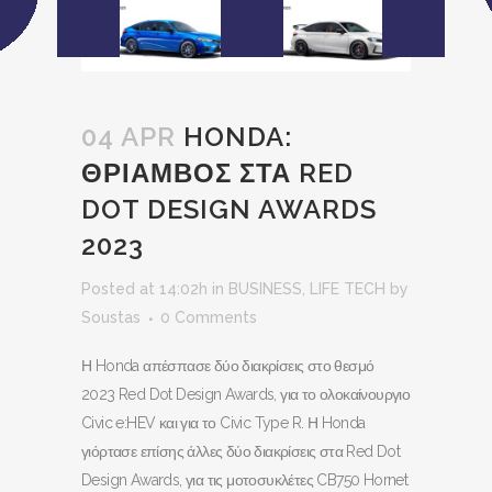
04 APR
HONDA:
ΘΡΙΑΜΒΟΣ ΣΤΑ RED
DOT DESIGN AWARDS
2023
Posted at 14:02h
in
BUSINESS
,
LIFE TECH
by
Soustas
0 Comments
Η Honda απέσπασε δύο διακρίσεις στο θεσμό
2023 Red Dot Design Awards, για το ολοκαίνουργιο
Civic e:HEV και για το Civic Type R. Η Honda
γιόρτασε επίσης άλλες δύο διακρίσεις στα Red Dot
Design Awards, για τις μοτοσυκλέτες CB750 Hornet