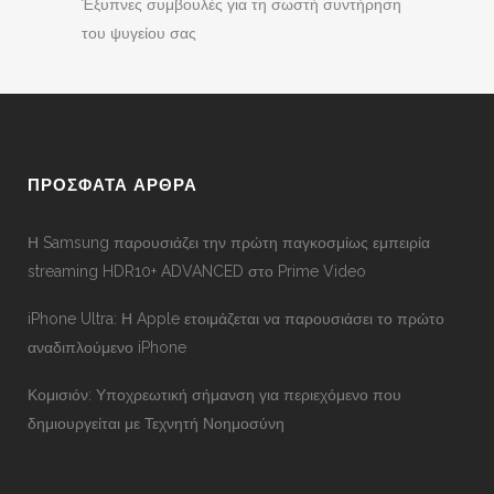
Έξυπνες συμβουλές για τη σωστή συντήρηση
του ψυγείου σας
ΠΡΟΣΦΑΤΑ ΑΡΘΡΑ
Η Samsung παρουσιάζει την πρώτη παγκοσμίως εμπειρία
streaming HDR10+ ADVANCED στο Prime Video
iPhone Ultra: Η Apple ετοιμάζεται να παρουσιάσει το πρώτο
αναδιπλούμενο iPhone
Κομισιόν: Υποχρεωτική σήμανση για περιεχόμενο που
δημιουργείται με Τεχνητή Νοημοσύνη