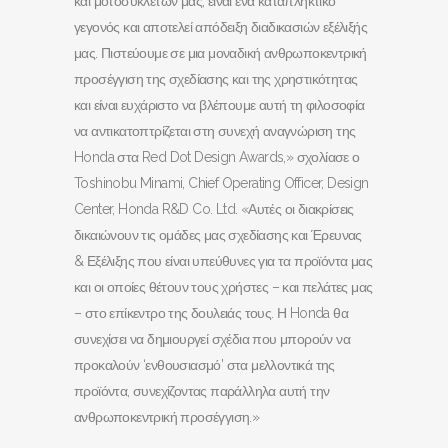
και μοτοσυκλετών μας, είναι ένα καταπληκτικό
γεγονός και αποτελεί απόδειξη διαδικασιών εξέλιξής
μας. Πιστεύουμε σε μια μοναδική ανθρωποκεντρική
προσέγγιση της σχεδίασης και της χρηστικότητας
και είναι ευχάριστο να βλέπουμε αυτή τη φιλοσοφία
να αντικατοπτρίζεται στη συνεχή αναγνώριση της
Honda στα Red Dot Design Awards,» σχολίασε ο
Toshinobu Minami, Chief Operating Officer, Design
Center, Honda R&D Co. Ltd. «Αυτές οι διακρίσεις
δικαιώνουν τις ομάδες μας σχεδίασης και Έρευνας
& Εξέλιξης που είναι υπεύθυνες για τα προϊόντα μας
και οι οποίες θέτουν τους χρήστες – και πελάτες μας
– στο επίκεντρο της δουλειάς τους. Η Honda θα
συνεχίσει να δημιουργεί σχέδια που μπορούν να
προκαλούν ‘ενθουσιασμό’ στα μελλοντικά της
προϊόντα, συνεχίζοντας παράλληλα αυτή την
ανθρωποκεντρική προσέγγιση.»