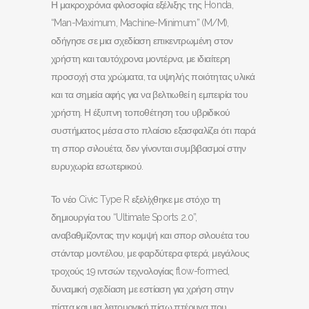
Η μακροχρόνια φιλοσοφία εξέλιξης της Honda,
“Man-Maximum, Machine-Minimum” (M/M),
οδήγησε σε μια σχεδίαση επικεντρωμένη στον
χρήστη και ταυτόχρονα μοντέρνα, με ιδιαίτερη
προσοχή στα χρώματα, τα υψηλής ποιότητας υλικά
και τα σημεία αφής για να βελτιωθεί η εμπειρία του
χρήστη. Η έξυπνη τοποθέτηση του υβριδικού
συστήματος μέσα στο πλαίσιο εξασφαλίζει ότι παρά
τη σπορ σιλουέτα, δεν γίνονται συμβιβασμοί στην
ευρυχωρία εσωτερικού.
Το νέο Civic Type R εξελίχθηκε με στόχο τη
δημιουργία του “Ultimate Sports 2.0”,
αναβαθμίζοντας την κομψή και σπορ σιλουέτα του
στάνταρ μοντέλου, με φαρδύτερα φτερά, μεγάλους
τροχούς 19 ιντσών τεχνολογίας flow-formed,
δυναμική σχεδίαση με εστίαση για χρήση στην
πίστα και μια λειτουργική πίσω πτέρυγα που