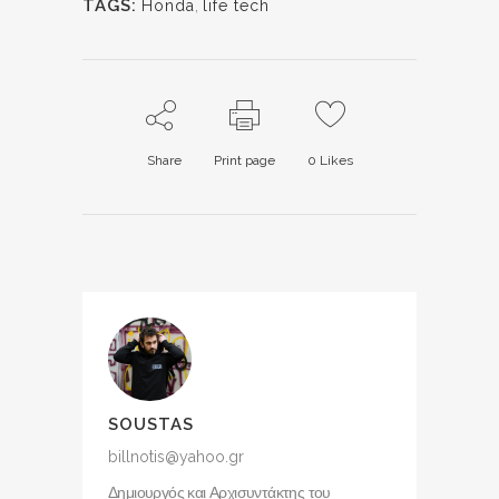
TAGS:
Honda
,
life tech
Share
Print page
0
Likes
SOUSTAS
billnotis@yahoo.gr
Δημιουργός και Αρχισυντάκτης του