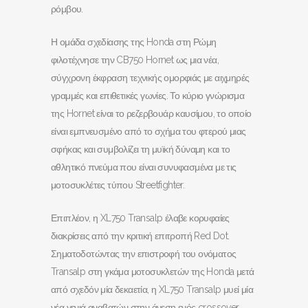
ρόμβου.
Η ομάδα σχεδίασης της Honda στη Ρώμη
φιλοτέχνησε την CB750 Hornet ως μια νέα,
σύγχρονη έκφραση τεχνικής ομορφιάς με αιχμηρές
γραμμές και επιθετικές γωνίες. Το κύριο γνώρισμα
της Hornet είναι το ρεζερβουάρ καυσίμου, το οποίο
είναι εμπνευσμένο από το σχήμα του φτερού μιας
σφήκας και συμβολίζει τη μυϊκή δύναμη και το
αθλητικό πνεύμα που είναι συνυφασμένα με τις
μοτοσυκλέτες τύπου Streetfighter.
Επιπλέον, η XL750 Transalp έλαβε κορυφαίες
διακρίσεις από την κριτική επιτροπή Red Dot.
Σηματοδοτώντας την επιστροφή του ονόματος
Transalp στη γκάμα μοτοσυκλετών της Honda μετά
από σχεδόν μία δεκαετία, η XL750 Transalp μυεί μία
νέα γενιά αναβατών στην άνεση ενός crossover