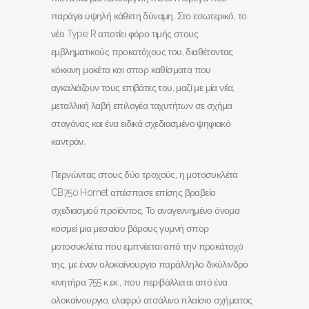
παράγει υψηλή κάθετη δύναμη. Στο εσωτερικό, το
νέο Type R αποτίει φόρο τιμής στους
εμβληματικούς προκατόχους του, διαθέτοντας
κόκκινη μοκέτα και σπορ καθίσματα που
αγκαλιάζουν τους επιβάτες του, μαζί με μία νέα,
μεταλλική λαβή επιλογέα ταχυτήτων σε σχήμα
σταγόνας και ένα ειδικά σχεδιασμένο ψηφιακό
καντράν.
Περνώντας στους δύο τροχούς, η μοτοσυκλέτα
CB750 Hornet απέσπασε επίσης βραβείο
σχεδιασμού προϊόντος. Το αναγεννημένο όνομα
κοσμεί μια μεσαίου βάρους γυμνή σπορ
μοτοσυκλέτα που εμπνέεται από την προκάτοχό
της, με έναν ολοκαίνουργιο παράλληλο δικύλινδρο
κινητήρα 755 κ.εκ., που περιβάλλεται από ένα
ολοκαίνουργιο, ελαφρύ ατσάλινο πλαίσιο σχήματος