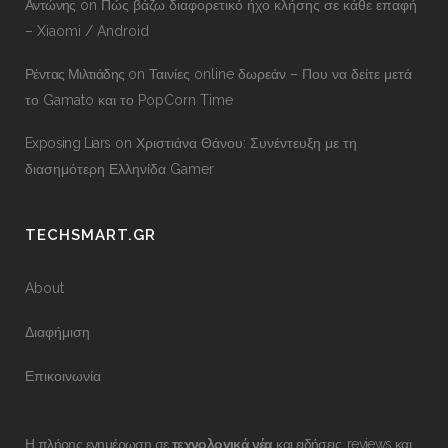
Αντώνης
on
Πώς βάζω διαφορετικό ήχο κλήσης σε κάθε επαφή
– Xiaomi / Android
Ρέντας Μιλτιάδης
on
Ταινίες online δωρεάν – Που να δείτε μετά
το Gamato και το PopCorn Time
Exposing Liars
on
Χριστιάνα Θάνου: Συνέντευξη με τη
διασημότερη Ελληνίδα Gamer
TECHSMART.GR
About
Διαφήμιση
Επικοινωνία
Η πλήρης ενημέρωση σε
τεχνολογικά νέα
και ειδήσεις, reviews και