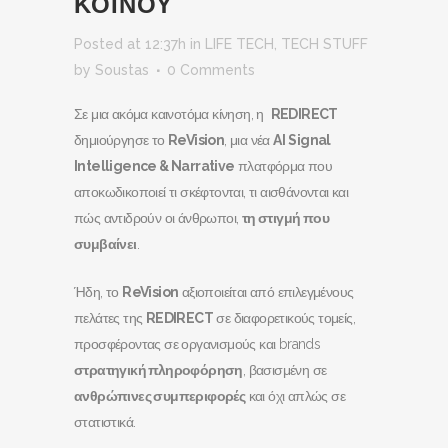
ΚΟΙΝΟΥ
Posted at 12:37h
in
LIFE TECH
,
TECH STUFF
by
Soustas
0 Comments
Σε μια ακόμα καινοτόμα κίνηση, η
REDIRECT
δημιούργησε το
ReVision
, μια νέα
AI
Signal
Intelligence
&
Narrative
πλατφόρμα που
αποκωδικοποιεί τι σκέφτονται, τι αισθάνονται και
πώς αντιδρούν οι άνθρωποι,
τη στιγμή που
συμβαίνει
.
Ήδη, το
ReVision
αξιοποιείται από επιλεγμένους
πελάτες της
REDIRECT
σε διαφορετικούς τομείς,
προσφέροντας σε οργανισμούς και brands
στρατηγική πληροφόρηση
, βασισμένη σε
ανθρώπινες συμπεριφορές
και όχι απλώς σε
στατιστικά.