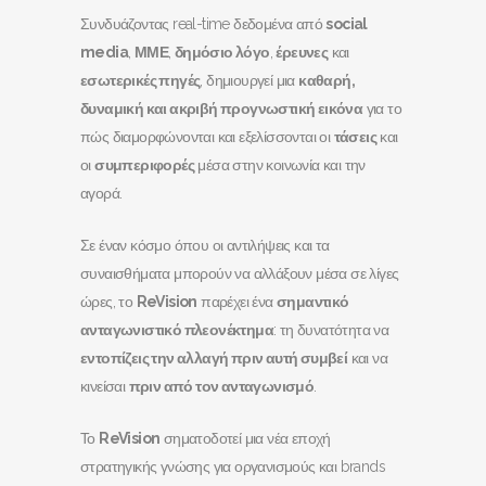
Συνδυάζοντας real-time δεδομένα από
social
media
,
ΜΜΕ
,
δημόσιο λόγο
,
έρευνες
και
εσωτερικές πηγές
, δημιουργεί μια
καθαρή,
δυναμική και ακριβή προγνωστική εικόνα
για το
πώς διαμορφώνονται και εξελίσσονται οι
τάσεις
και
οι
συμπεριφορές
μέσα στην κοινωνία και την
αγορά.
Σε έναν κόσμο όπου οι αντιλήψεις και τα
συναισθήματα μπορούν να αλλάξουν μέσα σε λίγες
ώρες, το
ReVision
παρέχει ένα
σημαντικό
ανταγωνιστικό πλεονέκτημα
: τη δυνατότητα να
εντοπίζεις την αλλαγή πριν αυτή συμβεί
και να
κινείσαι
πριν από τον ανταγωνισμό
.
Το
ReVision
σηματοδοτεί μια νέα εποχή
στρατηγικής γνώσης για οργανισμούς και brands