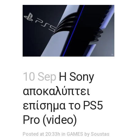
10 Sep
Η Sony
αποκαλύπτει
επίσημα το PS5
Pro (video)
Posted at 20:33h
in
GAMES
by
Soustas