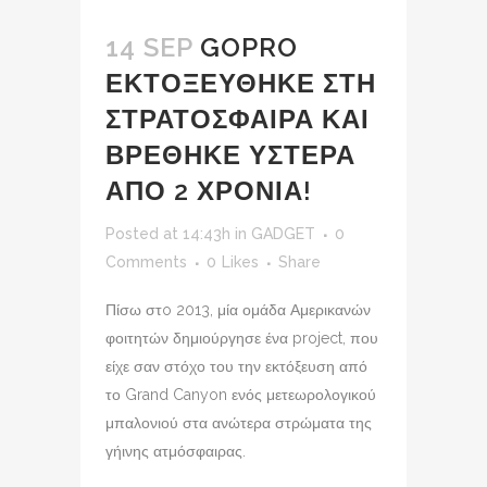
14 SEP
GOPRO
ΕΚΤΟΞΕΥΘΗΚΕ ΣΤΗ
ΣΤΡΑΤΟΣΦΑΙΡΑ ΚΑΙ
ΒΡΕΘΗΚΕ ΥΣΤΕΡΑ
ΑΠΟ 2 ΧΡΟΝΙΑ!
Posted at 14:43h
in
GADGET
0
Comments
0
Likes
Share
Πίσω στo 2013, μία ομάδα Αμερικανών
φοιτητών δημιούργησε ένα project, που
είχε σαν στόχο του την εκτόξευση από
το Grand Canyon ενός μετεωρολογικού
μπαλονιού στα ανώτερα στρώματα της
γήινης ατμόσφαιρας.