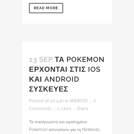
READ MORE
13 SEP
ΤΑ POKEMON
ΕΡΧΟΝΤΑΙ ΣΤΙΣ IOS
ΚΑΙ ANDROID
ΣΥΣΚΕΥΕΣ
Posted at 22:44h
in
ANDROID
0
Comments
0
Likes
Share
Τα πασίγνωστα και αγαπημένα
Pokemon αποτελούν για τη Nintendo