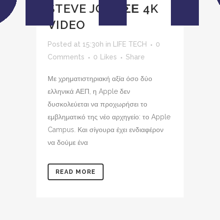
STEVE JOBS ΣΕ 4K
VIDEO
Posted at 15:30h
in
LIFE TECH
0
Comments
0
Likes
Share
Με χρηματιστηριακή αξία όσο δύο
ελληνικά ΑΕΠ, η Apple δεν
δυσκολεύεται να προχωρήσει το
εμβληματικό της νέο αρχηγείο: το Apple
Campus. Και σίγουρα έχει ενδιαφέρον
να δούμε ένα
READ MORE