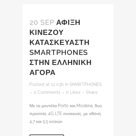
20 SEP
ΑΦΙΞΗ
ΚΙΝΕΖΟΥ
ΚΑΤΑΣΚΕΥΑΣΤΗ
SMARTPHONES
ΣΤΗΝ ΕΛΛΗΝΙΚΗ
ΑΓΟΡΑ
Posted at 11:03h
in
SMARTPHONES
0 Comments
0
Likes
Share
Με τα μοντέλα Porto και Modena, δυο
προσιτές 4G LTE συσκευές, με οθόνη
4,7 και 5,5 ιντσών