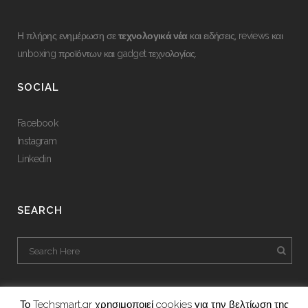
Η πλήρης ενημέρωση σε
τεχνολογικά νέα
και ειδήσεις, reviews και
unboxing προϊόντων και gadget τεχνολογίας.
SOCIAL
Facebook
Instagram
Linkedin
SEARCH
Το Techsmart.gr χρησιμοποιεί cookies για την βελτίωση της