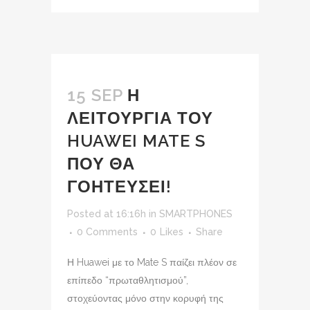
15 SEP
Η
ΛΕΙΤΟΥΡΓΙΑ ΤΟΥ
HUAWEI MATE S
ΠΟΥ ΘΑ
ΓΟΗΤΕΥΣΕΙ!
Posted at 16:16h
in
SMARTPHONES
0 Comments
0
Likes
Share
Η Huawei με το Mate S παίζει πλέον σε
επίπεδο “πρωταθλητισμού”,
στοχεύοντας μόνο στην κορυφή της