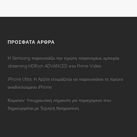
ΠΡΟΣΦΑΤΑ ΑΡΘΡΑ
Η Samsung παρουσιάζει την πρώτη παγκοσμίως εμπειρία
streaming HDR10+ ADVANCED στο Prime Video
iPhone Ultra: Η Apple ετοιμάζεται να παρουσιάσει το πρώτο
αναδιπλούμενο iPhone
Κομισιόν: Υποχρεωτική σήμανση για περιεχόμενο που
δημιουργείται με Τεχνητή Νοημοσύνη