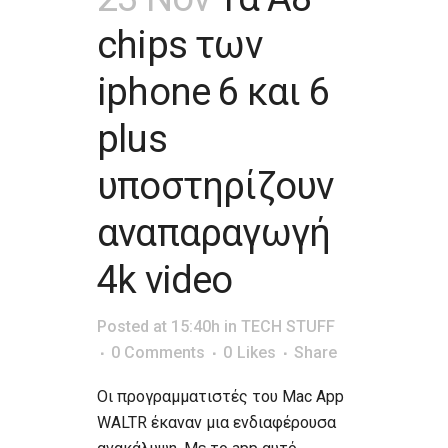
chips των
iphone 6 και 6
plus
υποστηρίζουν
αναπαραγωγή
4k video
Posted at 15:40h
in
TECH STUFF
0 Comments
0
Likes
Share
Οι προγραμματιστές του Mac App
WALTR έκαναν μια ενδιαφέρουσα