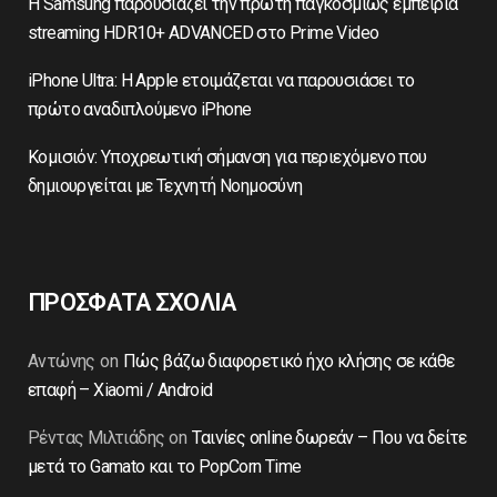
Η Samsung παρουσιάζει την πρώτη παγκοσμίως εμπειρία
streaming HDR10+ ADVANCED στο Prime Video
iPhone Ultra: Η Apple ετοιμάζεται να παρουσιάσει το
πρώτο αναδιπλούμενο iPhone
Κομισιόν: Υποχρεωτική σήμανση για περιεχόμενο που
δημιουργείται με Τεχνητή Νοημοσύνη
ΠΡΟΣΦΑΤΑ ΣΧΟΛΙΑ
Αντώνης
on
Πώς βάζω διαφορετικό ήχο κλήσης σε κάθε
επαφή – Xiaomi / Android
Ρέντας Μιλτιάδης
on
Ταινίες online δωρεάν – Που να δείτε
μετά το Gamato και το PopCorn Time