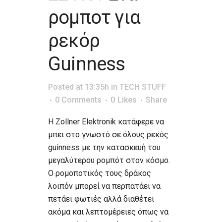
ρομποτ για
ρεκόρ
Guinness
Posted at 13:35h
in
TECH STUFF
0 Comments
0
Likes
Share
H Zollner Elektronik κατάφερε να
μπει στο γνωστό σε όλους ρεκός
guinness με την κατασκευή του
μεγαλύτερου ρομπότ στον κόσμο.
Ο ρομοποτικός τους δράκος
λοιπόν μπορεί να περπατάει να
πετάει φωτιές αλλά διαθέτει
ακόμα και λεπτομέρειες όπως να