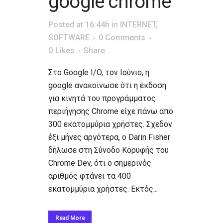
google chrome
Posted at 16:44h
in
INTERNET
,
SOFTWARE
0 Comments
0
Likes
Share
Στο Google I/O, τον Ιούνιο, η
google ανακοίνωσε ότι η έκδοση
για κινητά του προγράμματος
περιήγησης Chrome είχε πάνω από
300 εκατομμύρια χρήστες. Σχεδόν
έξι μήνες αργότερα, ο Darin Fisher
δήλωσε στη Σύνοδο Κορυφής του
Chrome Dev, ότι ο σημερινός
αριθμός φτάνει τα 400
εκατομμύρια χρήστες. Εκτός...
Read More