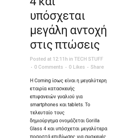
4 και
υπόσχεται
μεγάλη αντοχή
στις πτώσεις
Posted at 12:11h
in
TECH STUFF
0 Comments
0
Likes
Share
Η Corning ίσως είναι η μεγαλύτερη
εταιρία κατασκευής
επιφανειών γυαλιού για
smartphones και tablets. Το
τελευταίο τους
δημιούργημα ονομάζεται Gorilla
Glass 4 και υπόσχεται μεγαλύτερα
ποσοστά επιβίωσης για συσκευές