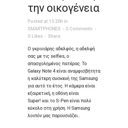
την οικογένεια
Posted at 15:20h
in
SMARTPHONES
0 Comments
0
Likes
Share
Ο γκρινιάρης αδελφός, η αδελφή
σας με τις selfies, ο
απασχολημένος πατέρας. Το
Galaxy Note 4 είναι αναμφισβήτητα
η καλύτερη συσκευή της Samsung
για αυτό το έτος. Η κάμερα είναι
εξαιρετική, η οθόνη είναι
Super! και το S-Pen είναι πολύ
εύκολο στη χρήση. Η Samsung
λοιπόν μας παρουσιάζει...