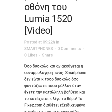
οθόνη του
Lumia 1520
[Video]
Posted at 09:22h
in
SMARTPHONES
0 Comments
0
Likes
Share
Όσο δύσκολο και αν ακούγεται η
συναρμολόγηση ενός Smartphone
δεν είναι κ τόσο δύσκολο όσο
φαντάζεστε πόσο μάλλον όταν
έχετε την κατάλληλη βοήθεια και
το κατέχεται κ λίγο το θέμα! Το
Fixez.com διαθέτει εξειδικευμένο
κανάλι στο οποίο παρουσιάζει