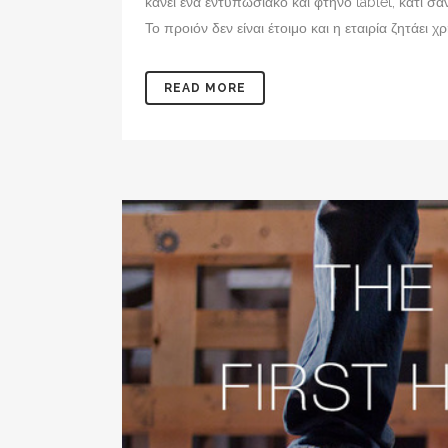
κάνει ένα εντυπωσιακό και φτηνό tablet, κάτι σα
Το προιόν δεν είναι έτοιμο και η εταιρία ζητάει 
READ MORE