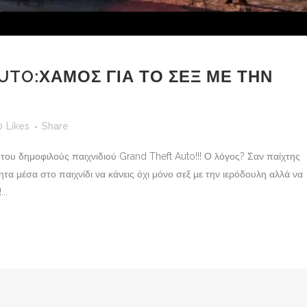
UTO:ΧΑΜΟΣ ΓΙΑ ΤΟ ΣΕΞ ΜΕ ΤΗΝ
0
Likes
Share
 του δημοφιλούς παιχνιδιού Grand Theft Auto!!! Ο λόγος? Σαν παίχτης
τα μέσα στο παιχνίδι να κάνεις όχι μόνο σεξ με την ιερόδουλη αλλά να
..