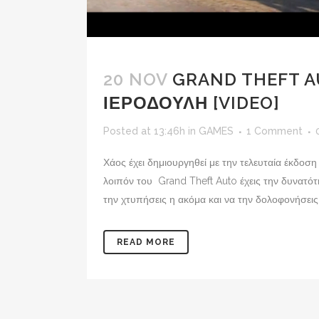
20 NOV
GRAND THEFT A
ΙΕΡΟΔΟΥΛΗ [VIDEO]
Posted at 13:46h
in
GAMES
1 Comment
Χάος έχει δημιουργηθεί με την τελευταία έκδοση
λοιπόν του Grand Theft Auto έχεις την δυνατότη
την χτυπήσεις η ακόμα και να την δολοφονήσεις!.
READ MORE