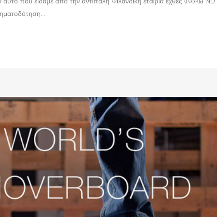
ν αυτό που είδαμε από την αντίπαλη Φιλανδική εταιρία εχθές (Nokia N1).
χρηματοδότηση...