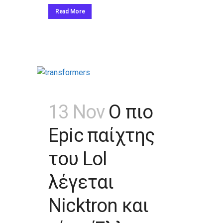
Read More
13 Nov
Ο πιο
Epic παίχτης
του Lol
λέγεται
Nicktron και