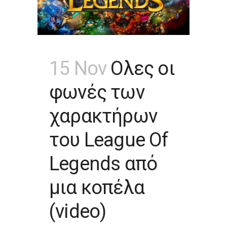
15 Nov
Ολες οι
φωνές των
χαρακτήρων
του League Of
Legends από
μια κοπέλα
(video)