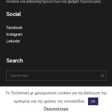
reviews και unboxing προϊόντων και gadget τεχνολογίας.
Social
Facebook
Instagram
Linkedin
Search
Το Techsmart.gr χρησιμοποιεί cookies για την βελτίωση της
εμπειρίας και της χρήσης της ιστοσελίδας.
ΟΚ
A PROJECT BY
Περισσότερα
GMEDIA