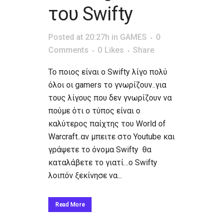
του Swifty
Posted at 20:27h
in
GAMES
0
Comments
0
Likes
Share
Το ποιος είναι ο Swifty λίγο πολύ
όλοι οι gamers το γνωρίζουν..για
τους λίγους που δεν γνωρίζουν να
πούμε ότι ο τύπος είναι ο
καλύτερος παίχτης του World of
Warcraft..αν μπειτε στο Youtube και
γράψετε το όνομα Swifty θα
καταλάβετε το γιατί…ο Swifty
λοιπόν ξεκίνησε να...
Read More