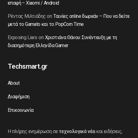
επαφή – Xiaomi / Android
Ρέντας Μιλτιάδης
on
Ταινίες online δωρεάν – Που να δείτε
μετά το Gamato και το PopCorn Time
Exposing Liars
on
Χριστιάνα Θάνου: Συνέντευξη με τη
διασημότερη Ελληνίδα Gamer
Techsmart.gr
About
Διαφήμιση
Επικοινωνία
Η πλήρης ενημέρωση σε
τεχνολογικά νέα
και ειδήσεις,