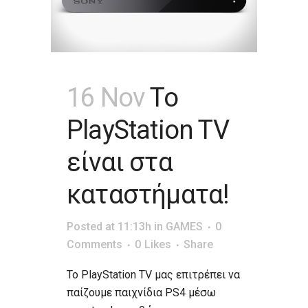
16 Nov
Το
PlayStation TV
είναι στα
καταστήματα!
Posted at 11:13h
in
GAMES
0
Comments
0
Likes
Share
Το PlayStation TV μας επιτρέπει να
παίζουμε παιχνίδια PS4 μέσω