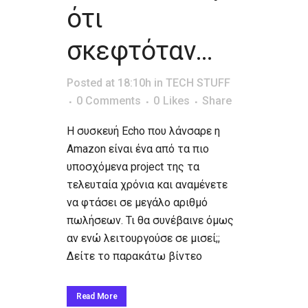
ότι
σκεφτόταν…
Posted at 18:10h
in
TECH STUFF
0 Comments
0
Likes
Share
Η συσκευή Echo που λάνσαρε η
Amazon είναι ένα από τα πιο
υποσχόμενα project της τα
τελευταία χρόνια και αναμένετε
να φτάσει σε μεγάλο αριθμό
πωλήσεων. Τι θα συνέβαινε όμως
αν ενώ λειτουργούσε σε μισεί;;
Δείτε το παρακάτω βίντεο
Read More