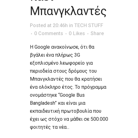
Μπανγκλαντές
Posted at 20:46h
in
TECH STUFF
0 Comments
0
Likes
Share
Η Google ανακοίνωσε, ότι θα
βγάλει ένα πλήρως 3G
εξοπλισμένο λεωφορείο για
περιοδεία στους δρόμους του
Μπανγκλαντές που θα κρατήσει
ένα ολόκληρο έτος. Το πρόγραμμα
ονομάστηκε “Google Bus
Bangladesh” και είναι μια
εκπαιδευτική πρωτοβουλία που
έχει ως στόχο να μάθει σε 500.000
φοιτητές τα νέα...