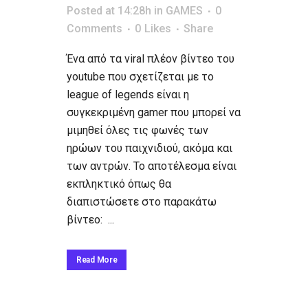
Posted at 14:28h
in
GAMES
0
Comments
0
Likes
Share
Ένα από τα viral πλέον βίντεο του
youtube που σχετίζεται με το
league of legends είναι η
συγκεκριμένη gamer που μπορεί να
μιμηθεί όλες τις φωνές των
ηρώων του παιχνιδιού, ακόμα και
των αντρών. Το αποτέλεσμα είναι
εκπληκτικό όπως θα
διαπιστώσετε στο παρακάτω
βίντεο: ...
Read More