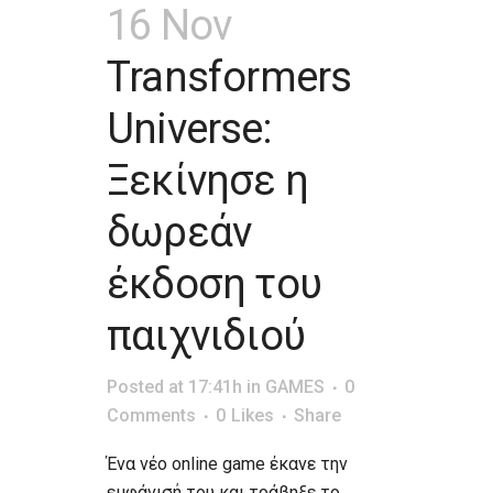
16 Nov
Transformers
Universe:
Ξεκίνησε η
δωρεάν
έκδοση του
παιχνιδιού
Posted at 17:41h
in
GAMES
0
Comments
0
Likes
Share
Ένα νέο online game έκανε την
εμφάνισή του και τράβηξε το