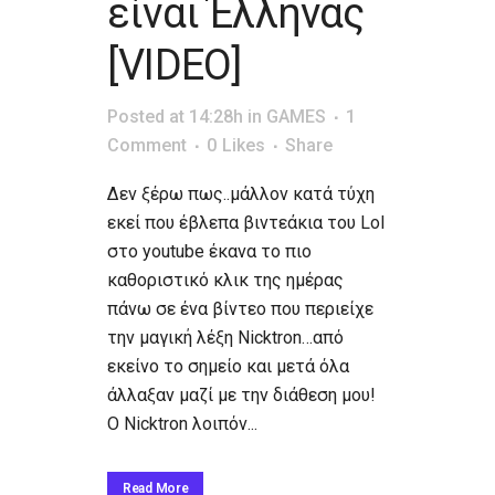
είναι Έλληνας
[VIDEO]
Posted at 14:28h
in
GAMES
1
Comment
0
Likes
Share
Δεν ξέρω πως..μάλλον κατά τύχη
εκεί που έβλεπα βιντεάκια του Lol
στο youtube έκανα το πιο
καθοριστικό κλικ της ημέρας
πάνω σε ένα βίντεο που περιείχε
την μαγική λέξη Nicktron…από
εκείνο το σημείο και μετά όλα
άλλαξαν μαζί με την διάθεση μου!
Ο Nicktron λοιπόν...
Read More