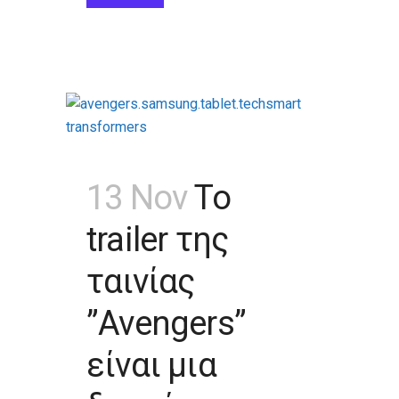
13 Nov
Το
trailer της
ταινίας
”Avengers”
είναι μια