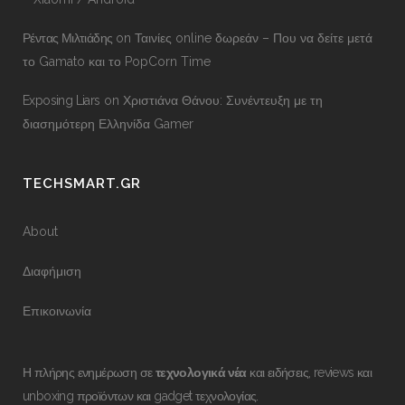
Ρέντας Μιλτιάδης
on
Ταινίες online δωρεάν – Που να δείτε μετά
το Gamato και το PopCorn Time
Exposing Liars
on
Χριστιάνα Θάνου: Συνέντευξη με τη
διασημότερη Ελληνίδα Gamer
TECHSMART.GR
About
Διαφήμιση
Επικοινωνία
Η πλήρης ενημέρωση σε
τεχνολογικά νέα
και ειδήσεις, reviews και
unboxing προϊόντων και gadget τεχνολογίας.