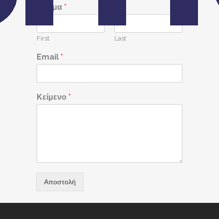
Όνομα
*
First
Last
Email
*
Κείμενο
*
Αποστολή