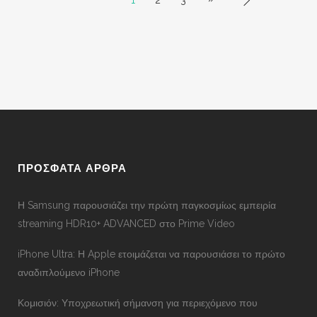
1
2
3
ΠΡΟΣΦΑΤΑ ΑΡΘΡΑ
Η Samsung παρουσιάζει την πρώτη παγκοσμίως εμπειρία
streaming HDR10+ ADVANCED στο Prime Video
iPhone Ultra: Η Apple ετοιμάζεται να παρουσιάσει το πρώτο
αναδιπλούμενο iPhone
Κομισιόν: Υποχρεωτική σήμανση για περιεχόμενο που