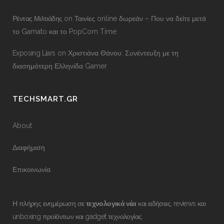
Ρέντας Μιλτιάδης
on
Ταινίες online δωρεάν – Που να δείτε μετά
το Gamato και το PopCorn Time
Exposing Liars
on
Χριστιάνα Θάνου: Συνέντευξη με τη
διασημότερη Ελληνίδα Gamer
TECHSMART.GR
About
Διαφήμιση
Επικοινωνία
Η πλήρης ενημέρωση σε
τεχνολογικά νέα
και ειδήσεις, reviews και
unboxing προϊόντων και gadget τεχνολογίας.