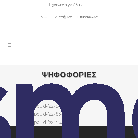
Τεχνολογία για όλους…
About
Διαφήμιση
Επικοινωνία
ΨΗΦΟΦΟΡΙΕΣ
[socialpoll id=”2231341″]
[socialpoll id=”2238695″]
[socialpoll id=”2231341″]