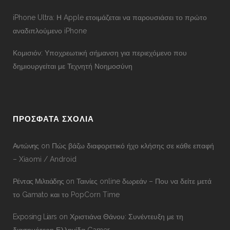
iPhone Ultra: Η Apple ετοιμάζεται να παρουσιάσει το πρώτο
αναδιπλούμενο iPhone
Κομισιόν: Υποχρεωτική σήμανση για περιεχόμενο που
δημιουργείται με Τεχνητή Νοημοσύνη
ΠΡΟΣΦΑΤΑ ΣΧΟΛΙΑ
Αντώνης
on
Πώς βάζω διαφορετικό ήχο κλήσης σε κάθε επαφή
– Xiaomi / Android
Ρέντας Μιλτιάδης
on
Ταινίες online δωρεάν – Που να δείτε μετά
το Gamato και το PopCorn Time
Exposing Liars
on
Χριστιάνα Θάνου: Συνέντευξη με τη