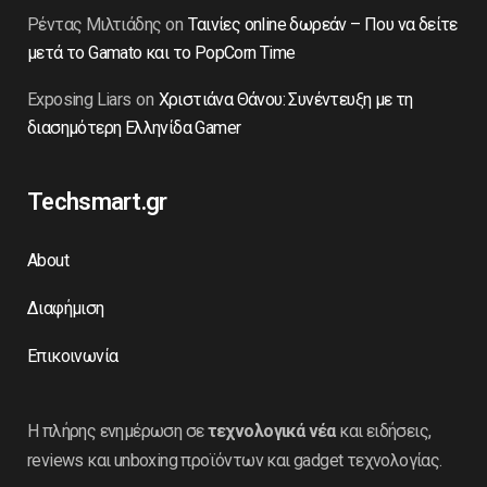
Ρέντας Μιλτιάδης
on
Ταινίες online δωρεάν – Που να δείτε
μετά το Gamato και το PopCorn Time
Exposing Liars
on
Χριστιάνα Θάνου: Συνέντευξη με τη
διασημότερη Ελληνίδα Gamer
Techsmart.gr
About
Διαφήμιση
Επικοινωνία
Η πλήρης ενημέρωση σε
τεχνολογικά νέα
και ειδήσεις,
reviews και unboxing προϊόντων και gadget τεχνολογίας.