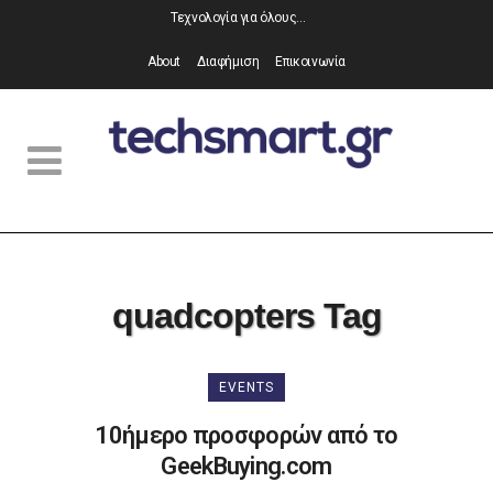
Τεχνολογία για όλους…
About
Διαφήμιση
Επικοινωνία
quadcopters Tag
EVENTS
10ήμερο προσφορών από το
GeekBuying.com