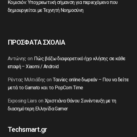
Κομισιόν: Υποχρεωτική σήμανση για περιεχόμενο που
δημιουργείται με Τεχνητή Νοημοσύνη
ΠΡΟΣΦΑΤΑ ΣΧΟΛΙΑ
Αντώνης
on
Πώς βάζω διαφορετικό ήχο κλήσης σε κάθε
επαφή – Xiaomi / Android
Ρέντας Μιλτιάδης
on
Ταινίες online δωρεάν – Που να δείτε
μετά το Gamato και το PopCorn Time
Exposing Liars
on
Χριστιάνα Θάνου: Συνέντευξη με τη
διασημότερη Ελληνίδα Gamer
Techsmart.gr