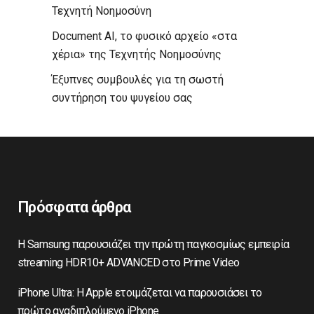
Τεχνητή Νοημοσύνη
Document AI, το φυσικό αρχείο «στα
χέρια» της Τεχνητής Νοημοσύνης
Έξυπνες συμβουλές για τη σωστή
συντήρηση του ψυγείου σας
Πρόσφατα άρθρα
Η Samsung παρουσιάζει την πρώτη παγκοσμίως εμπειρία
streaming HDR10+ ADVANCED στο Prime Video
iPhone Ultra: Η Apple ετοιμάζεται να παρουσιάσει το
πρώτο αναδιπλούμενο iPhone