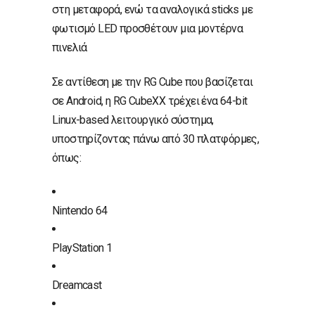
στη μεταφορά, ενώ τα αναλογικά sticks με
φωτισμό LED προσθέτουν μια μοντέρνα
πινελιά
Σε αντίθεση με την RG Cube που βασίζεται
σε Android, η RG CubeXX τρέχει ένα 64-bit
Linux-based λειτουργικό σύστημα,
υποστηρίζοντας πάνω από 30 πλατφόρμες,
όπως:
Nintendo 64
PlayStation 1
Dreamcast