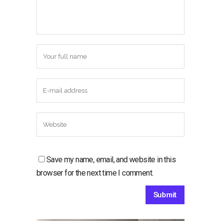
Save my name, email, and website in this
browser for the next time I comment.