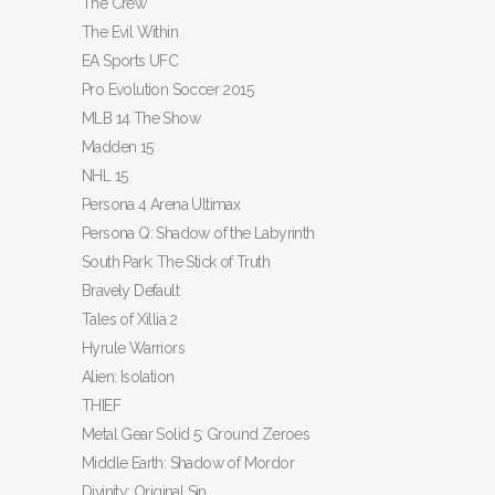
The Crew
The Evil Within
EA Sports UFC
Pro Evolution Soccer 2015
MLB 14 The Show
Madden 15
NHL 15
Persona 4 Arena Ultimax
Persona Q: Shadow of the Labyrinth
South Park: The Stick of Truth
Bravely Default
Tales of Xillia 2
Hyrule Warriors
Alien: Isolation
THIEF
Metal Gear Solid 5: Ground Zeroes
Middle Earth: Shadow of Mordor
Divinity: Original Sin