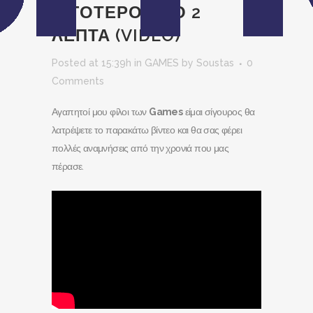
ΛΙΓΟΤΕΡΟ ΑΠΟ 2
ΛΕΠΤΑ (VIDEO)
Posted at 15:39h
in
GAMES
by
Soustas
0
Comments
Αγαπητοί μου φίλοι των
Games
είμαι σίγουρος θα
λατρέψετε το παρακάτω βίντεο και θα σας φέρει
πολλές αναμνήσεις από την χρονιά που μας
πέρασε.