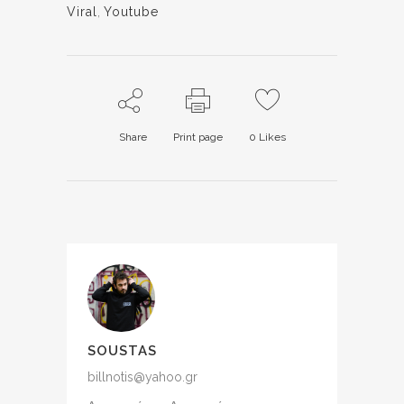
Viral
,
Youtube
Share
Print page
0
Likes
SOUSTAS
billnotis@yahoo.gr