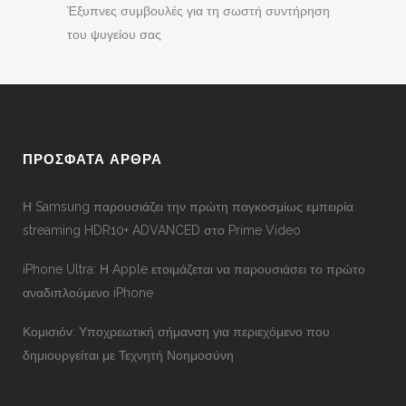
Έξυπνες συμβουλές για τη σωστή συντήρηση
του ψυγείου σας
ΠΡΟΣΦΑΤΑ ΑΡΘΡΑ
Η Samsung παρουσιάζει την πρώτη παγκοσμίως εμπειρία
streaming HDR10+ ADVANCED στο Prime Video
iPhone Ultra: Η Apple ετοιμάζεται να παρουσιάσει το πρώτο
αναδιπλούμενο iPhone
Κομισιόν: Υποχρεωτική σήμανση για περιεχόμενο που
δημιουργείται με Τεχνητή Νοημοσύνη