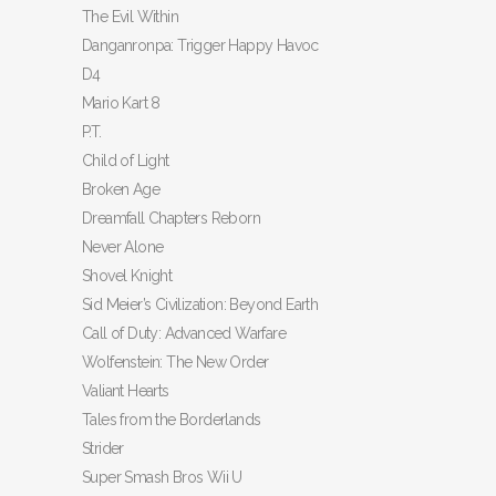
The Evil Within
Danganronpa: Trigger Happy Havoc
D4
Mario Kart 8
P.T.
Child of Light
Broken Age
Dreamfall Chapters Reborn
Never Alone
Shovel Knight
Sid Meier’s Civilization: Beyond Earth
Call of Duty: Advanced Warfare
Wolfenstein: The New Order
Valiant Hearts
Tales from the Borderlands
Strider
Super Smash Bros Wii U