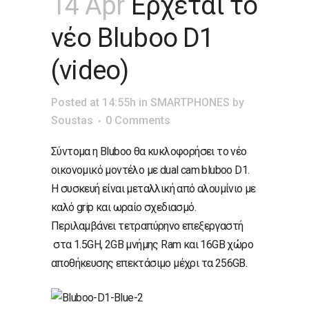
14 Apr
Έρχεται το
νέο Bluboo D1
(video)
Posted at 14:55h
in
SMARTPHONES
by
Soustas
0 Comments
Σύντομα η Bluboo θα κυκλοφορήσει το νέο
οικονομικό μοντέλο με dual cam bluboo D1.
Η συσκευή είναι μεταλλική από αλουμίνιο με
καλό grip και ωραίο σχεδιασμό.
Περιλαμβάνει τετραπύρηνο επεξεργαστή
στα 1.5GH, 2GB μνήμης Ram και 16GB χώρο
αποθήκευσης επεκτάσιμο μέχρι τα 256GB.