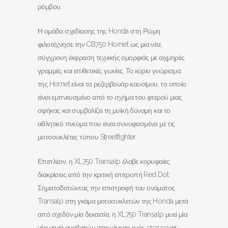
ρόμβου.
Η ομάδα σχεδίασης της Honda στη Ρώμη
φιλοτέχνησε την CB750 Hornet ως μια νέα,
σύγχρονη έκφραση τεχνικής ομορφιάς με αιχμηρές
γραμμές και επιθετικές γωνίες. Το κύριο γνώρισμα
της Hornet είναι το ρεζερβουάρ καυσίμου, το οποίο
είναι εμπνευσμένο από το σχήμα του φτερού μιας
σφήκας και συμβολίζει τη μυϊκή δύναμη και το
αθλητικό πνεύμα που είναι συνυφασμένα με τις
μοτοσυκλέτες τύπου Streetfighter.
Επιπλέον, η XL750 Transalp έλαβε κορυφαίες
διακρίσεις από την κριτική επιτροπή Red Dot.
Σηματοδοτώντας την επιστροφή του ονόματος
Transalp στη γκάμα μοτοσυκλετών της Honda μετά
από σχεδόν μία δεκαετία, η XL750 Transalp μυεί μία
νέα γενιά αναβατών στην άνεση ενός crossover