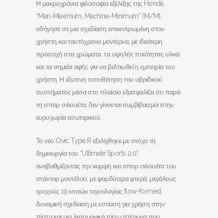
Η μακροχρόνια φιλοσοφία εξέλιξης της Honda,
“Man-Maximum, Machine-Minimum” (M/M),
οδήγησε σε μια σχεδίαση επικεντρωμένη στον
χρήστη και ταυτόχρονα μοντέρνα, με ιδιαίτερη
προσοχή στα χρώματα, τα υψηλής ποιότητας υλικά
και τα σημεία αφής για να βελτιωθεί η εμπειρία του
χρήστη. Η έξυπνη τοποθέτηση του υβριδικού
συστήματος μέσα στο πλαίσιο εξασφαλίζει ότι παρά
τη σπορ σιλουέτα, δεν γίνονται συμβιβασμοί στην
ευρυχωρία εσωτερικού.
Το νέο Civic Type R εξελίχθηκε με στόχο τη
δημιουργία του “Ultimate Sports 2.0”,
αναβαθμίζοντας την κομψή και σπορ σιλουέτα του
στάνταρ μοντέλου, με φαρδύτερα φτερά, μεγάλους
τροχούς 19 ιντσών τεχνολογίας flow-formed,
δυναμική σχεδίαση με εστίαση για χρήση στην
πίστα και μια λειτουργική πίσω πτέρυγα που