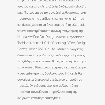
και μοτοσυκλετών μας, είναι ένα καταπληκτικό
γεγονός και αποτελεί απόδειξη διαδικασιών εξέλιξής
μας. Πιστεύουμε σε μια μοναδική ανθρωποκεντρική
προσέγγιση της σχεδίασης και της χρηστικότητας
και είναι ευχάριστο να βλέπουμε αυτή τη φιλοσοφία
να αντικατοπτρίζεται στη συνεχή αναγνώριση της
Honda στα Red Dot Design Awards,» σχολίασε ο
Toshinobu Minami, Chief Operating Officer, Design
Center, Honda R&D Co. Ltd. «Αυτές οι διακρίσεις
δικαιώνουν τις ομάδες μας σχεδίασης και Έρευνας
& Εξέλιξης που είναι υπεύθυνες για τα προϊόντα μας
και οι οποίες θέτουν τους χρήστες – και πελάτες μας
– στο επίκεντρο της δουλειάς τους. Η Honda θα
συνεχίσει να δημιουργεί σχέδια που μπορούν να
προκαλούν ‘ενθουσιασμό’ στα μελλοντικά της
προϊόντα, συνεχίζοντας παράλληλα αυτή την
ανθρωποκεντρική προσέγγιση.»