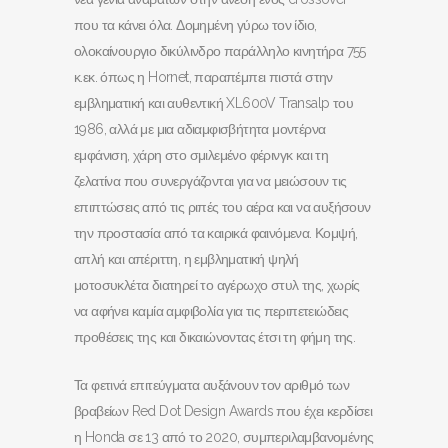
που τα κάνει όλα. Δομημένη γύρω τον ίδιο,
ολοκαίνουργιο δικύλινδρο παράλληλο κινητήρα 755
κ.εκ. όπως η Hornet, παραπέμπει πιστά στην
εμβληματική και αυθεντική XL600V Transalp του
1986, αλλά με μια αδιαμφισβήτητα μοντέρνα
εμφάνιση, χάρη στο σμιλεμένο φέρινγκ και τη
ζελατίνα που συνεργάζονται για να μειώσουν τις
επιπτώσεις από τις ριπές του αέρα και να αυξήσουν
την προστασία από τα καιρικά φαινόμενα. Κομψή,
απλή και απέριττη, η εμβληματική ψηλή
μοτοσυκλέτα διατηρεί το αγέρωχο στυλ της, χωρίς
να αφήνει καμία αμφιβολία για τις περιπετειώδεις
προθέσεις της και δικαιώνοντας έτσι τη φήμη της.
Τα φετινά επιτεύγματα αυξάνουν τον αριθμό των
βραβείων Red Dot Design Awards που έχει κερδίσει
η Honda σε 13 από το 2020, συμπεριλαμβανομένης