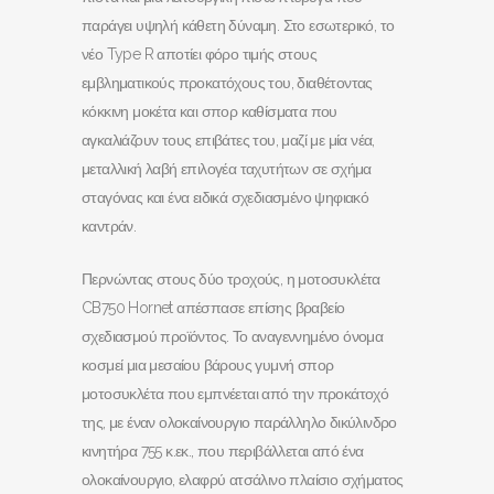
παράγει υψηλή κάθετη δύναμη. Στο εσωτερικό, το
νέο Type R αποτίει φόρο τιμής στους
εμβληματικούς προκατόχους του, διαθέτοντας
κόκκινη μοκέτα και σπορ καθίσματα που
αγκαλιάζουν τους επιβάτες του, μαζί με μία νέα,
μεταλλική λαβή επιλογέα ταχυτήτων σε σχήμα
σταγόνας και ένα ειδικά σχεδιασμένο ψηφιακό
καντράν.
Περνώντας στους δύο τροχούς, η μοτοσυκλέτα
CB750 Hornet απέσπασε επίσης βραβείο
σχεδιασμού προϊόντος. Το αναγεννημένο όνομα
κοσμεί μια μεσαίου βάρους γυμνή σπορ
μοτοσυκλέτα που εμπνέεται από την προκάτοχό
της, με έναν ολοκαίνουργιο παράλληλο δικύλινδρο
κινητήρα 755 κ.εκ., που περιβάλλεται από ένα
ολοκαίνουργιο, ελαφρύ ατσάλινο πλαίσιο σχήματος