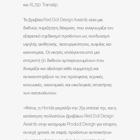
και XL750 Transalp.
Τα βραβεία Red Dot Design Awards είναι μια
διεθνώς περιζήτητη διάκριση, που αναγνωρίζει τον
εξαιρετικό σχεδιασμό προϊόντων ως συνδυασμό
υψηλής αισθητικής, λειτουργικότητας, ευφυΐας και
καινοτομίας. Οι νικητές επιλέγονται από μια
επιτροπή 50 διεθνών εμπειρογνωμόνων που
δοκιμάζει και αξιολογεί κάθε συμμετοχή και
αντικατοπτρίζουν τις πιο πρόσφατες τεχνικές,
κοινωνικές, οικονομικές και οικολογικές απαιτήσεις
των καταναλωτών.
«Φέτος, η Honda γιορτάζει την 75η επέτειό της, και η
κατάκτηση πολλαπλών βραβείων Red Dot Design
Awards στην κατηγορία Product Design για τέταρτη
συνεχή χρονιά, σε σειρές προϊόντων αυτοκινήτων