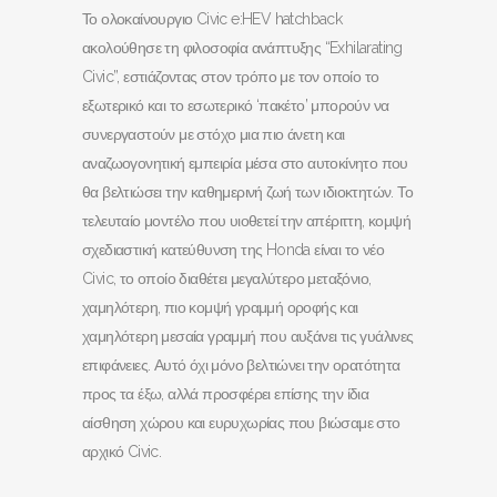
Το ολοκαίνουργιο Civic e:HEV hatchback
ακολούθησε τη φιλοσοφία ανάπτυξης “Exhilarating
Civic”, εστιάζοντας στον τρόπο με τον οποίο το
εξωτερικό και το εσωτερικό ‘πακέτο’ μπορούν να
συνεργαστούν με στόχο μια πιο άνετη και
αναζωογονητική εμπειρία μέσα στο αυτοκίνητο που
θα βελτιώσει την καθημερινή ζωή των ιδιοκτητών. Το
τελευταίο μοντέλο που υιοθετεί την απέριττη, κομψή
σχεδιαστική κατεύθυνση της Honda είναι το νέο
Civic, το οποίο διαθέτει μεγαλύτερο μεταξόνιο,
χαμηλότερη, πιο κομψή γραμμή οροφής και
χαμηλότερη μεσαία γραμμή που αυξάνει τις γυάλινες
επιφάνειες. Αυτό όχι μόνο βελτιώνει την ορατότητα
προς τα έξω, αλλά προσφέρει επίσης την ίδια
αίσθηση χώρου και ευρυχωρίας που βιώσαμε στο
αρχικό Civic.