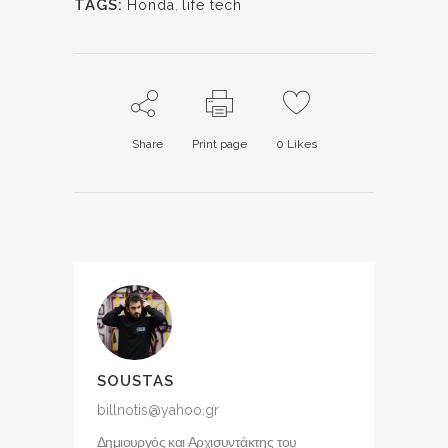
TAGS:
Honda
,
life tech
Share
Print page
0
Likes
SOUSTAS
billnotis@yahoo.gr
Δημιουργός και Αρχισυντάκτης του