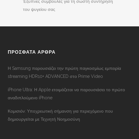
Έξυπνες συμβουλές για τη σωστή συντήρηση
του ψυγείου σας
ΠΡΟΣΦΑΤΑ ΑΡΘΡΑ
Η Samsung παρουσιάζει την πρώτη παγκοσμίως εμπειρία
streaming HDR10+ ADVANCED στο Prime Video
iPhone Ultra: Η Apple ετοιμάζεται να παρουσιάσει το πρώτο
αναδιπλούμενο iPhone
Κομισιόν: Υποχρεωτική σήμανση για περιεχόμενο που
δημιουργείται με Τεχνητή Νοημοσύνη