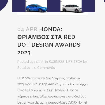
04 APR
HONDA:
ΘΡΙΑΜΒΟΣ ΣΤΑ RED
DOT DESIGN AWARDS
2023
Posted at 14:02h
in
BUSINESS
,
LIFE TECH
by
Soustas
0 Comments
Η Honda απέσπασε δύο διακρίσεις στο θεσμό
2023 Red Dot Design Awards, για το ολοκαίνουργιο
Civic e:HEV και για το Civic Type R. Η Honda
γιόρτασε επίσης άλλες δύο διακρίσεις στα Red Dot
Design Awards, για τις μοτοσυκλέτες CB750 Hornet