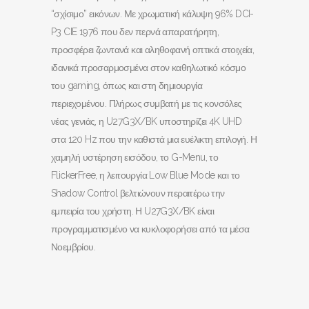
“σχίσιμο” εικόνων. Με χρωματική κάλυψη 96% DCI-
P3 CIE 1976 που δεν περνά απαρατήρητη,
προσφέρει ζωντανά και αληθοφανή οπτικά στοιχεία,
ιδανικά προσαρμοσμένα στον καθηλωτικό κόσμο
του gaming, όπως και στη δημιουργία
περιεχομένου. Πλήρως συμβατή με τις κονσόλες
νέας γενιάς, η U27G3X/BK υποστηρίζει 4K UHD
στα 120 Hz που την καθιστά μια ευέλικτη επιλογή. Η
χαμηλή υστέρηση εισόδου, το G-Menu, το
FlickerFree, η λειτουργία Low Blue Mode και το
Shadow Control βελτιώνουν περαιτέρω την
εμπειρία του χρήστη. Η U27G3X/BK είναι
προγραμματισμένο να κυκλοφορήσει από τα μέσα
Νοεμβρίου.