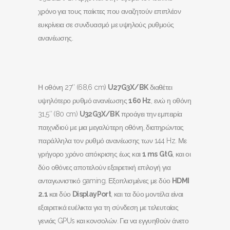
χρόνο για τους παίκτες που αναζητούν επιπλέον
ευκρίνεια σε συνδυασμό με υψηλούς ρυθμούς
ανανέωσης.
Η οθόνη 27″ (68,6 cm)
U
27
G
3
X
/
BK
διαθέτει
υψηλότερο ρυθμό ανανέωσης
160
Hz
, ενώ η οθόνη
31,5″ (80 cm)
U
32
G
3
X
/
BK
προάγει την εμπειρία
παιχνιδιού με μια μεγαλύτερη οθόνη, διατηρώντας
παράλληλα τον ρυθμό ανανέωσης των 144 Hz. Με
γρήγορο χρόνο απόκρισης έως και
1
ms
GtG
, και οι
δύο οθόνες αποτελούν εξαιρετική επιλογή για
ανταγωνιστικό gaming. Εξοπλισμένες με δύο
HDMI
2.1
και δύο
DisplayPort
, και τα δύο μοντέλα είναι
εξαιρετικά ευέλικτα για τη σύνδεση με τελευταίας
γενιάς GPUs και κονσολών. Για να εγγυηθούν άνετο