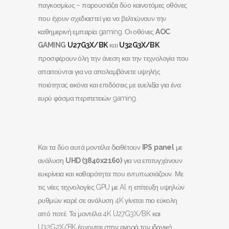
παγκοσμίως – παρουσιάζει δύο καινοτόμες οθόνες
που έχουν σχεδιαστεί για να βελτιώνουν την
καθημερινή εμπειρία gaming. Οι οθόνες
AOC
GAMING
U
27
G
3
X
/
BK
και
U
32
G
3
X
/
BK
προσφέρουν όλη την άνεση και την τεχνολογία που
απαιτούνται για να απολαμβάνετε υψηλής
ποιότητας εικόνα και επιδόσεις με ευελιξία για ένα
ευρύ φάσμα περιπετειών gaming.
Και τα δύο αυτά μοντέλα διαθέτουν
IPS
panel
με
ανάλυση
UHD
(3840
x
2160)
για να επιτυγχάνουν
ευκρίνεια και καθαρότητα που εντυπωσιάζουν. Με
τις νέες τεχνολογίες GPU με AI, η επίτευξη υψηλών
ρυθμών καρέ σε ανάλυση 4K γίνεται πιο εύκολη
από ποτέ. Τα μοντέλα 4K U27G3X/BK και
U32G2X/BK έρχονται στην αγορά τον ιδανικό