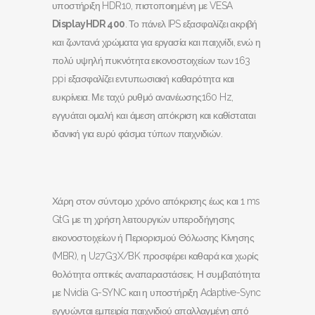
υποστήριξη HDR10, πιστοποιημένη με VESA
DisplayHDR
400
. Το πάνελ IPS εξασφαλίζει ακριβή
και ζωντανά χρώματα για εργασία και παιχνίδι, ενώ η
πολύ υψηλή πυκνότητα εικονοστοιχείων των 163
ppi εξασφαλίζει εντυπωσιακή καθαρότητα και
ευκρίνεια. Με ταχύ ρυθμό ανανέωσης160 Hz,
εγγυάται ομαλή και άμεση απόκριση και καθίσταται
ιδανική για ευρύ φάσμα τύπων παιχνιδιών.
Χάρη στον σύντομο χρόνο απόκρισης έως και 1 ms
GtG με τη χρήση λειτουργιών υπεροδήγησης
εικονοστοιχείων ή Περιορισμού Θόλωσης Κίνησης
(MBR), η U27G3X/BK προσφέρει καθαρά και χωρίς
θολότητα οπτικές αναπαραστάσεις. Η συμβατότητα
με Nvidia G-SYNC και η υποστήριξη Adaptive-Sync
εγγυώνται εμπειρία παιχνιδιού απαλλαγμένη από