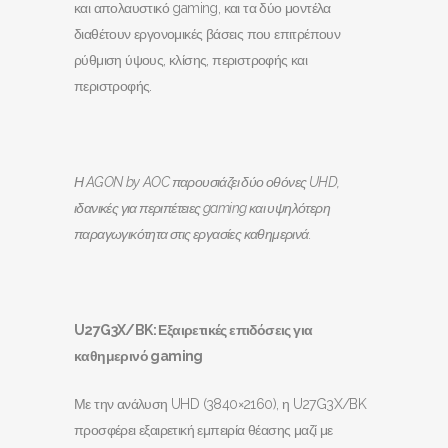
και απολαυστικό gaming, και τα δύο μοντέλα
διαθέτουν εργονομικές βάσεις που επιτρέπουν
ρύθμιση ύψους, κλίσης, περιστροφής και
περιστροφής.
Η
AGON
by
AOC
παρουσιάζει δύο οθόνες
UHD
,
ιδανικές για περιπέτειες
gaming
και υψηλότερη
παραγωγικότητα στις εργασίες καθημερινά.
U
27
G
3
X
/
BK
: Εξαιρετικές επιδόσεις για
καθημερινό
gaming
Με την ανάλυση UHD (3840×2160), η U27G3X/BK
προσφέρει εξαιρετική εμπειρία θέασης μαζί με