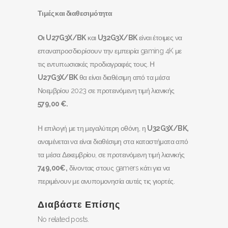
Τιμές και διαθεσιμότητα
Οι
U
27
G
3
X
/
BK
και
U
32
G
3
X
/
BK
είναι έτοιμες να
επαναπροσδιορίσουν την εμπειρία gaming 4K με
τις εντυπωσιακές προδιαγραφές τους. Η
U
27
G
3
X
/
BK
θα είναι διαθέσιμη από τα μέσα
Νοεμβρίου 2023 σε προτεινόμενη τιμή λιανικής
579,00 €.
Η επιλογή με τη μεγαλύτερη οθόνη, η
U
32
G
3
X
/
BK
,
αναμένεται να είναι διαθέσιμη στα καταστήματα από
τα μέσα Δεκεμβρίου, σε προτεινόμενη τιμή λιανικής
749,00€,
δίνοντας στους gamers κάτι για να
περιμένουν με ανυπομονησία αυτές τις γιορτές.
Διαβάστε Επίσης
No related posts.