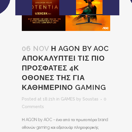
06 NOV
Η AGON BY AOC
ΑΠΟΚΑΛΥΠΤΕΙ ΤΙΣ ΠΙΟ
ΠΡΟΣΦΑΤΕΣ 4Κ
ΟΘΟΝΕΣ ΤΗΣ ΓΙΑ
ΚΑΘΗΜΕΡΙΝΟ GAMING
Posted at 18:21h
in
GAMES
by
Soustas
0
Comments
Η AGON by AOC – ένα από τα πρωτοπόρα brand
οθονών gaming και αξεσουάρ πληροφορικής