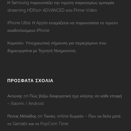
Η Samsung παρουσιάζει την πρώτη παγκοσμίως εμπειρία
streaming HDR10+ ADVANCED στο Prime Video
iPhone Ultra: Η Apple ετοιμάζεται να παρουσιάσει το πρώτο
αναδιπλούμενο iPhone
Κομισιόν: Υποχρεωτική σήμανση για περιεχόμενο που
δημιουργείται με Τεχνητή Νοημοσύνη
ΠΡΟΣΦΑΤΑ ΣΧΟΛΙΑ
Αντώνης
on
Πώς βάζω διαφορετικό ήχο κλήσης σε κάθε επαφή
– Xiaomi / Android
Ρέντας Μιλτιάδης
on
Ταινίες online δωρεάν – Που να δείτε μετά
το Gamato και το PopCorn Time