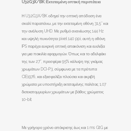
U
32
G
3
X
/
BK
: Εκτεταμένη οπτική περιπέτεια
Η U32G3X/BK οδηγεί την οπτική απόδοση ένα
σκαλί παραπάνω, με την εκτεταμένη οθόνη 31,5″ και
την ανάλυση UHD. Με ρυθμό ανανέωσης 144 Hz
και υψηλή πυκνότητα pixel 140 ppi, αυτή η οθόνη
IPS παρέχει ευκρινή οπτική απεικόνιση και ευελιξία
για μια ποικιλία εφαρμογών. Όπως και το αδελφάκι
της των 27″, προσφέρει 95% κάλυψη της γκάμας
χρωμάτων DCI-P3, σύμφωνα με τα πρότυπα
CIE1976, και εξασφαλίζει πλούσια και ακριβή
χρώματα με υποστήριξη εκτεταμένης παλέτας 1,07
δισεκατομμυρίων χρωμάτων με βάθος χρώματος
10-bit.
Με γρήγορο χρόνο απόκρισης έως και 1 ms GtG με