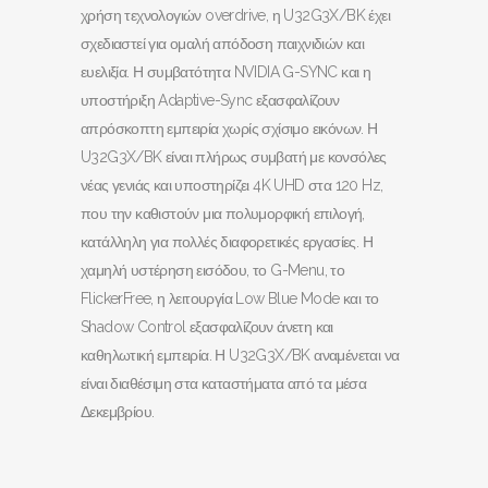
χρήση τεχνολογιών overdrive, η U32G3X/BK έχει
σχεδιαστεί για ομαλή απόδοση παιχνιδιών και
ευελιξία. Η συμβατότητα NVIDIA G-SYNC και η
υποστήριξη Adaptive-Sync εξασφαλίζουν
απρόσκοπτη εμπειρία χωρίς σχίσιμο εικόνων. Η
U32G3X/BK είναι πλήρως συμβατή με κονσόλες
νέας γενιάς και υποστηρίζει 4K UHD στα 120 Hz,
που την καθιστούν μια πολυμορφική επιλογή,
κατάλληλη για πολλές διαφορετικές εργασίες. Η
χαμηλή υστέρηση εισόδου, το G-Menu, το
FlickerFree, η λειτουργία Low Blue Mode και το
Shadow Control εξασφαλίζουν άνετη και
καθηλωτική εμπειρία. Η U32G3X/BK αναμένεται να
είναι διαθέσιμη στα καταστήματα από τα μέσα
Δεκεμβρίου.