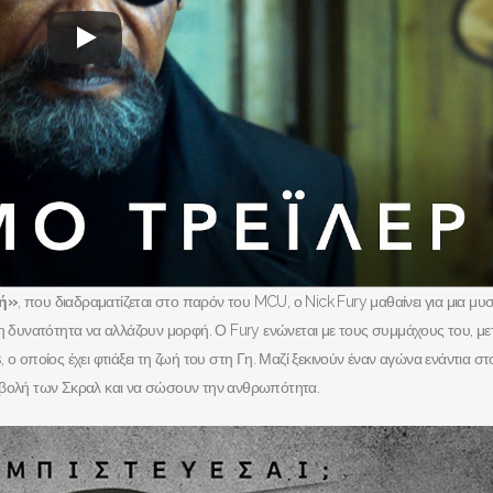
λή»
, που διαδραματίζεται στο παρόν του MCU, ο Nick Fury μαθαίνει για μια μυσ
τη δυνατότητα να αλλάζουν μορφή. Ο Fury ενώνεται με τους συμμάχους του, με
s, ο οποίος έχει φτιάξει τη ζωή του στη Γη. Μαζί ξεκινούν έναν αγώνα ενάντια στ
ισβολή των Σκραλ και να σώσουν την ανθρωπότητα.