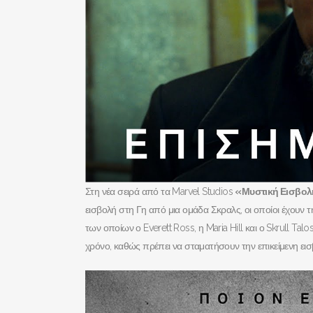
Στη νέα σειρά από τα Marvel Studios
«Μυστική Εισβο
εισβολή στη Γη από μια ομάδα Σκραλς, οι οποίοι έχουν 
των οποίων ο Everett Ross, η Maria Hill και ο Skrull Talo
χρόνο, καθώς πρέπει να σταματήσουν την επικείμενη ε