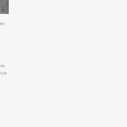
tin
ria
Kyle