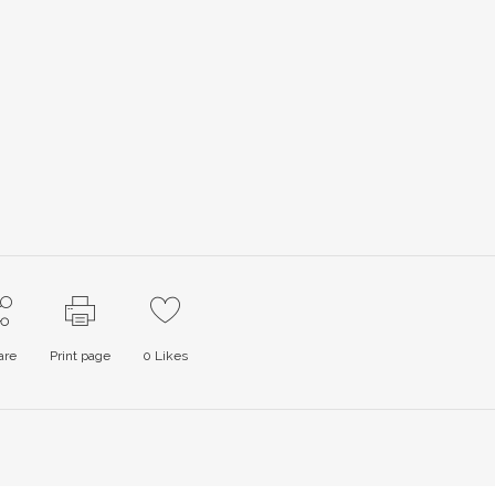
are
Print page
0
Likes