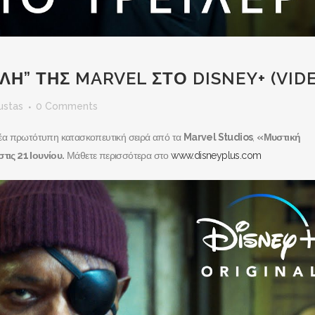
ΛΗ” ΤΗΣ MARVEL ΣΤΟ DISNEY+ (VID
ustas
0 Comments
η νέα πρωτότυπη κατασκοπευτική σειρά από τα
Marvel Studios
,
«Μυστική
στις 21 Ιουνίου.
Μάθετε περισσότερα στο
www.disneyplus.com