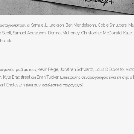
πρωταγωνιστούν οι Samuel L. Jackson, Ben Mendelsohn, Cobie Smulders, Mar
an Scott, Samuel Adewunmi, Dermot Mulroney, Christopher McDonald, Katie
Cheadle.
αραγωγός, μαζί με τους Kevin Feige, Jonathan Schwartz, Louis D’Esposito, Victo
 Kyle Bradstreet και Brian Tucker. Επικεφαλής σεναριογράφος είναι επίσης ο 
Brant Englestein είναι συν-εκτελεστικοί παραγωγοί.