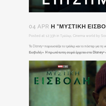
04 APR
Η “ΜΥΣΤΙΚΗ ΕΙΣΒΟ
Posted at 12:33h
in
Τρέιλερ
,
Cinema world
by
So
Το Disney+ παρουσιάζει το τρέιλερ και το πόστερ για τ
Εισβολή»
.
H
πρωτότυπη σειρά έρχεται στο
Disney
+ 