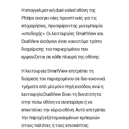
Η επαγγελματική dual-sided οθόνη της
Philips ανοίγει νέες προοπτικές για τις
επιχειρήσεις, προσφέροντας μια εμπειρία
«υποδοχής». Οι λειτουργίες SmartView και
DualView εισάγουν έναν καινοτόμο τρόπο
διαχείρισης του περιεχομένου που
εμφανίζεται σε κάθε πλευρά της οθόνης.
Η λειτουργία SmartView επιτρέπει τη
διαίρεση του περιεχομένου σε δύο εικονικά
τμήματα από μία μόνο πηγή εισόδου, ενώ η
λειτουργία DualView δίνει τη δυνατότητα
στην πίσω οθόνη να αναπαράγει ή να
επεκτείνει την κύρια οθόνη. Αυτό επιτρέπει
την παροχή εξατομικευμένων εμπειριών
στους πελάτες ή τους επισκέπτες.