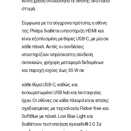
κοινή χρήση οποιασδήποτε οθόνης ανά πάσα
στιγμή.
Σύμφωνα με τα σύγχρονα πρότυπα, η οθόνη
της Philips διαθέτει υποστήριξη HDMI και
είναι εξοπλισμένη με θύρες USB-C, με μία σε
κάθε πάνελ. Αυτές οι συνδέσεις
υποστηρίζουν απρόσκοπτη σύνδεση
συσκευών, γρήγορη μεταφορά δεδομένων
και παροχή ισχύος έως 65 W σε
κάθε θύρα USB-C, καθώς και
ενσωματωμένο USB hub και λειτουργίες
ήχου. Οι οθόνες σε κάθε πλευρά είναι επίσης
σχεδιασμένες με τεχνολογία Flicker-free και
SoftBlue με πάνελ Low Blue Light και
διαθέτουν πιστοποίηση eyesafe® 2.0. Σε