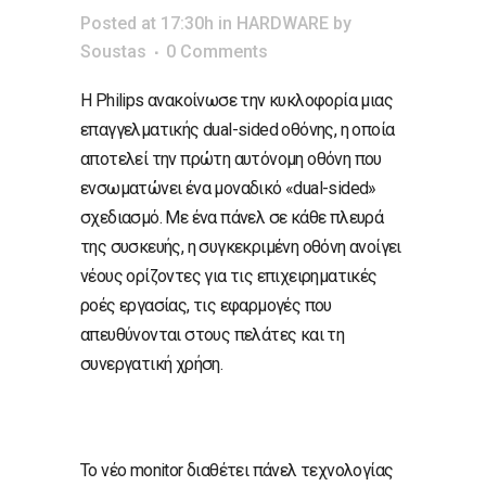
Posted at 17:30h
in
HARDWARE
by
Soustas
0 Comments
Η Philips ανακοίνωσε την κυκλοφορία μιας
επαγγελματικής dual-sided οθόνης, η οποία
αποτελεί την πρώτη αυτόνομη οθόνη που
ενσωματώνει ένα μοναδικό «dual-sided»
σχεδιασμό. Με ένα πάνελ σε κάθε πλευρά
της συσκευής, η συγκεκριμένη οθόνη ανοίγει
νέους ορίζοντες για τις επιχειρηματικές
ροές εργασίας, τις εφαρμογές που
απευθύνονται στους πελάτες και τη
συνεργατική χρήση.
Το νέο monitor διαθέτει πάνελ τεχνολογίας