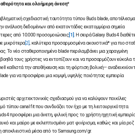
ταθερότητα και ολοήμερη άνεση*
εμβληματική σχεδιαστική ταυτότητα τύπου Buds blade, αποτέλεσμ
ην ανάλυση δεδομένων από εκατοντάδες εκατομμύρια σημεία
ότερες από 10.000 προσομοιώσεις
[1]
. Η σειρά Galaxy Buds4 διαθέτ
ε μικρότερα
[2]
, καλύτερα προσαρμοσμένα ακουστικά* για πιο στα
έρας. Το νέο σταθεροποιημένο blade περιλαμβάνει μια χαραγμένη
α βοηθά τους χρήστες να εντοπίζουν και να προσαρμόζουν εύκολα τ
shell καθιστά την αποθήκευση και τη φόρτιση βολική— αναδεικνύον
ade για να προσφέρει μια κομψή, υψηλής ποιότητας εμπειρία
ωριστές αρχιτεκτονικές σχεδιασμού για να καλύψουν ποικίλες
ό τύπου canal fit που συνδυάζει τον ήχο με τη λειτουργικότητα.
uds4 προσφέρει μια άνετη, φιλική προς το χρήστη ηχητική εμπειρία
λευκό και μαύρο με εκλεπτυσμένο ματ φινίρισμα, καθώς και μία ροζ
η αποκλειστικά μέσα από το Samsung.com/gr.