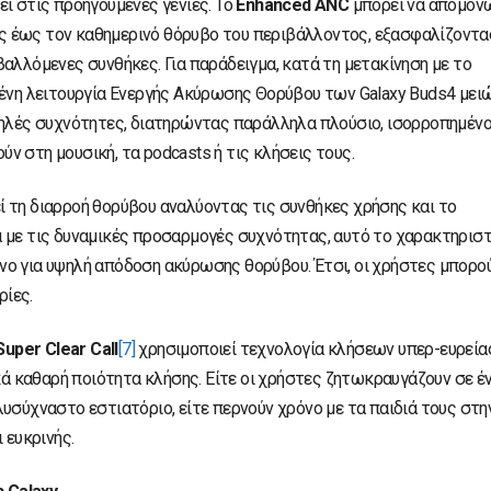
ι στις προηγούμενες γενιές. Το
Enhanced
ANC
μπορεί να απομον
 έως τον καθημερινό θόρυβο του περιβάλλοντος, εξασφαλίζοντα
αλλόμενες συνθήκες. Για παράδειγμα, κατά τη μετακίνηση με το
μένη λειτουργία Ενεργής Ακύρωσης Θορύβου των Galaxy Buds4 μει
μηλές συχνότητες, διατηρώντας παράλληλα πλούσιο, ισορροπημένο
 στη μουσική, τα podcasts ή τις κλήσεις τους.
 τη διαρροή θορύβου αναλύοντας τις συνθήκες χρήσης και το
 με τις δυναμικές προσαρμογές συχνότητας, αυτό το χαρακτηρισ
ο για υψηλή απόδοση ακύρωσης θορύβου. Έτσι, οι χρήστες μπορο
ίες.
Super Clear Call
[7]
χρησιμοποιεί τεχνολογία κλήσεων υπερ-ευρεία
ικά καθαρή ποιότητα κλήσης. Είτε οι χρήστες ζητωκραυγάζουν σε έ
υσύχναστο εστιατόριο, είτε περνούν χρόνο με τα παιδιά τους στη
 ευκρινής.