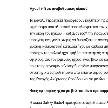
Ήχος hi-fi με αναβαθμίσεις υλικού
Τα μεγαλύτερα ηχεία προσφέρουν καλύτερη ποιότ
σχεδιασμό που αξιοποιεί αποτελεσματικά τον 
την άκρη του ηχείου — αυξάνοντας* την πραγματ
προηγούμενη γενιά, χωρίς να θυσιάζεται η άνεση
φυσική, καθηλωτική εμπειρία ήχου με καθαρά μπ
παρέχοντας τελικά ήχο υψηλής πιστότητας στη
υψηλούς, συντονισμένους ήχους ενός βιολιού 
που τα προηγούμενα Galaxy Buds δεν μπορούσαν 
στρατηγικά τοποθετημένο στο επάνω μέρος του 
της Ενεργής Ακύρωσης Θορύβου και να μειώνει 
Νέες εμπειρίες ήχου με βελτιωμένο προσαρμ
H σειρά Galaxy Buds4 προσφέρει αναβαθμίσεις 