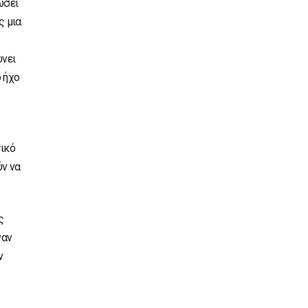
ώσει
ς μια
ώνει
 ήχο
τικό
ύν να
ς
ναν
ν