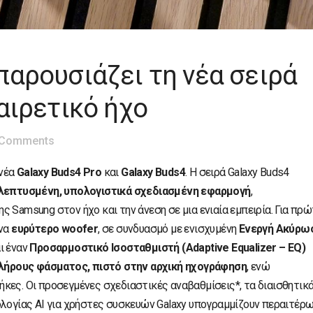
αρουσιάζει τη νέα σειρά
αιρετικό ήχο
 Comments
 νέα
Galaxy Buds4 Pro
και
Galaxy Buds4
. Η σειρά Galaxy Buds4
εκλεπτυσμένη, υπολογιστικά σχεδιασμένη εφαρμογή
,
 Samsung στον ήχο και την άνεση σε μια ενιαία εμπειρία. Για πρώ
ένα
ευρύτερο woofer
, σε συνδυασμό με ενισχυμένη
Ενεργή Ακύρω
ι έναν
Προσαρμοστικό Ισοσταθμιστή (Adaptive Equalizer – EQ)
λήρους φάσματος, πιστό στην αρχική ηχογράφηση
, ενώ
κες. Οι προσεγμένες σχεδιαστικές αναβαθμίσεις*, τα διαισθητικ
ολογίας AI για χρήστες συσκευών Galaxy υπογραμμίζουν περαιτέρω