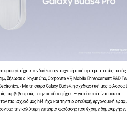
m εμπειρία ήχου συνδυάζει την τεχνική ποιότητα με το πώς αυτός
η», δήλωσε ο Ikhyun Cho, Corporate VP, Mobile Enhancement R&D Te
ectronics. «Με τη σειρά Galaxy Buds4, η σχεδιαστική μας φιλοσοφ
ρίς συμβιβασμούς στην απόδοση ήχου — γιατί αυτά είναι που οι
ν πιο ισχυρό μας hi‑fi ήχο και την πιο σταθερή, εργονομική εφαρ
έροντας την καλύτερη εμπειρία ακρόασης που έχουμε δημιουργήσει