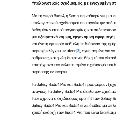
Υπολογιστικός σχεδιασμός, με ενισχυμένη σ
Με τη σειρά Buds4, η Samsung καθιερώνει μια 
υπολογιστικού σχεδιασμού που προέκυψε από τ
δεδομένων αυτιού παγκοσμίως και από περισσ
μια
εξαιρετικά κομψή, εργονομική εφαρμογή
μ
και άνετη εμπειρία καθ’ όλη τη διάρκεια της ημ
περιοχή ελέγχου με πίεση
[3]
, σχεδιασμένη για ν
ρυθμίσεις, και η νέα, διαφανής θήκη τύπου clam
ταυτόχρονα τον εκλεπτυσμένο σχεδιασμό του bl
ακρόασης εν κινήσει.
Τα Galaxy Buds4 Pro και Buds4 προσφέρουν ξεχ
ανάγκες. Τα Galaxy Buds4 Pro διαθέτουν σχεδιασμ
Ταυτόχρονα, ο σχεδιασμός open fit των Galaxy B
Galaxy Buds4 Pro και Buds4 είναι διαθέσιμα σε 
χρυσή εκδοχή των Buds4 Pro που είναι διαθέσιμ