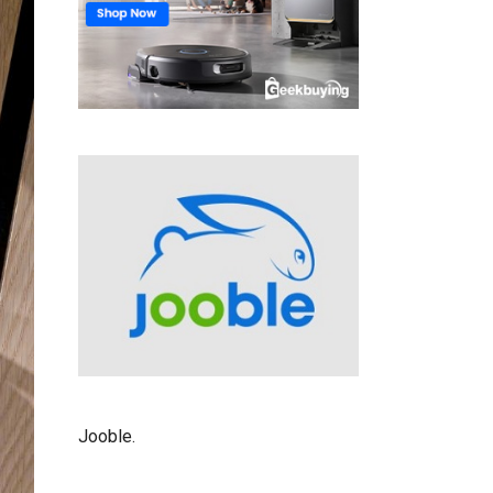
Jooble
.