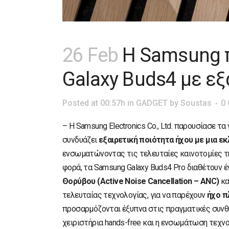
26 Feb
Η Samsung π
Galaxy Buds4 με εξ
Posted at 00:57h
in
GADGET
by
Soustas
0
– Η Samsung Electronics Co., Ltd. παρουσίασε τα
συνδυάζει
εξαιρετική ποιότητα ήχου με μια 
ενσωματώνοντας τις τελευταίες καινοτομίες της
φορά, τα Samsung Galaxy Buds4 Pro διαθέτουν 
Θορύβου (Active Noise Cancellation – ANC)
κα
τελευταίας τεχνολογίας, για να παρέχουν
ήχο π
προσαρμόζονται έξυπνα στις πραγματικές συνθή
χειριστήρια hands-free και η ενσωμάτωση τεχν