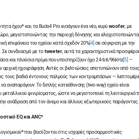
ητα ήχου* και τα Buds4 Pro εισάγουν ένα νέο, ευρύ
woofer
, με
χώρο, μεγιστοποιώντας την περιοχή δόνησης και ελαχιστοποιώντ
ική επιφάνεια του ηχείου κατά σχεδόν 20%
[4]
σε σύγκριση με την
.. Σε συνδυασμό με το
tweeter
, αυτά τα χαρακτηριστικά προσφέρο
άσα και πλούσια πρίμα που υποστηρίζουν ήχο 24-bit/96kHz
[5]
—
ν αρχική ηχογράφηση. Αυτές οι βελτιώσεις αποτυπώνουν από του
έως τους βαθιά έντονους παλμούς των κοντραμπάσων — λεπτομέρε
να αναπαράγουν. Το διπλής κατεύθυνσης (two‑way) ηχείο είναι
μεταλλικού φινιρίσματος, ώστε να μεγιστοποιεί τη λειτουργικό
την ανάδραση από τον άνεμο και άλλους εξωτερικούς παράγοντες.
οστικό EQ και ANC*
λογισμικού* που βασίζονται στις ισχυρές προσαρμοστικές