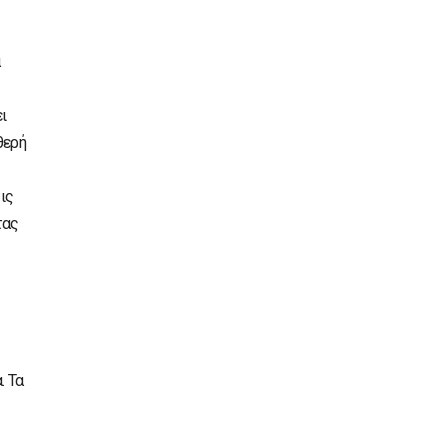
α
ει
θερή
ις
τας
. Τα