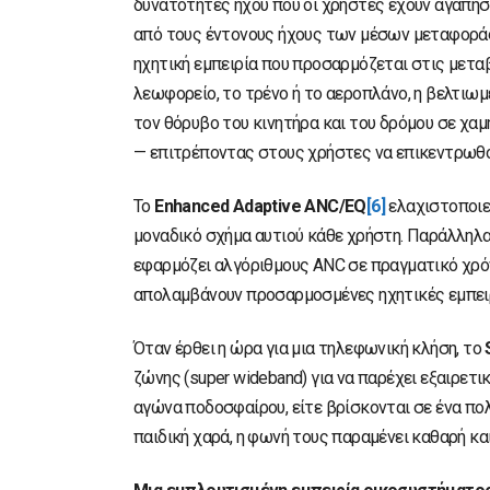
δυνατότητες ήχου που οι χρήστες έχουν αγαπήσε
από τους έντονους ήχους των μέσων μεταφοράς
ηχητική εμπειρία που προσαρμόζεται στις μεταβ
λεωφορείο, το τρένο ή το αεροπλάνο, η βελτιω
τον θόρυβο του κινητήρα και του δρόμου σε χα
— επιτρέποντας στους χρήστες να επικεντρωθούν
Το
Enhanced
Adaptive
ANC/EQ
[6]
ελαχιστοποιεί
μοναδικό σχήμα αυτιού κάθε χρήστη. Παράλληλα
εφαρμόζει αλγόριθμους ANC σε πραγματικό χρόν
απολαμβάνουν προσαρμοσμένες ηχητικές εμπειρ
Όταν έρθει η ώρα για μια τηλεφωνική κλήση, το
ζώνης (super wideband) για να παρέχει εξαιρετ
αγώνα ποδοσφαίρου, είτε βρίσκονται σε ένα πολ
παιδική χαρά, η φωνή τους παραμένει καθαρή και