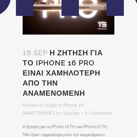
16 SEP
Η ΖΗΤΗΣΗ ΓΙΑ
ΤΟ IPHONE 16 PRO
ΕΙΝΑΙ ΧΑΜΗΛΟΤΕΡΗ
ΑΠΟ ΤΗΝ
ΑΝΑΜΕΝΟΜΕΝΗ
Posted at 16:55h
in
iPhone 16
,
SMARTPHONES
by
Soustas
0 Comments
Η ζήτηση για τα iPhone 16 Pro και iPhone 16 Pro
Max ήταν «χαμηλότερη από την αναμενόμενη»,