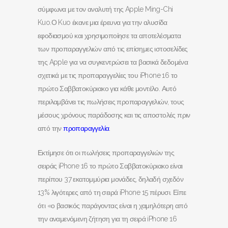
σύμφωνα με τον αναλυτή της Apple Ming-Chi
Kuo.Ο Kuo έκανε μια έρευνα για την αλυσίδα
εφοδιασμού και χρησιμοποίησε τα αποτελέσματα
των προπαραγγελιών από τις επίσημες ιστοσελίδες
της Apple για να συγκεντρώσει τα βασικά δεδομένα
σχετικά με τις προπαραγγελίες του iPhone 16 το
πρώτο Σαββατοκύριακο για κάθε μοντέλο. Αυτό
περιλαμβάνει τις πωλήσεις προπαραγγελιών, τους
μέσους χρόνους παράδοσης και τις αποστολές πριν
από την
προπαραγγελία
.
Εκτίμησε ότι οι πωλήσεις προπαραγγελιών της
σειράς iPhone 16 το πρώτο Σαββατοκύριακο είναι
περίπου 37 εκατομμύρια μονάδες, δηλαδή σχεδόν
13% λιγότερες από τη σειρά iPhone 15 πέρυσι. Είπε
ότι «ο βασικός παράγοντας είναι η χαμηλότερη από
την αναμενόμενη ζήτηση για τη σειρά iPhone 16