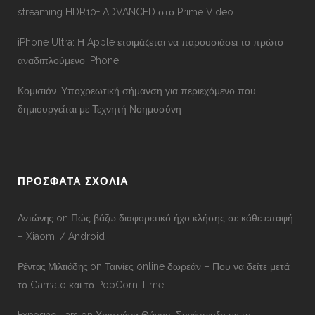
streaming HDR10+ ADVANCED στο Prime Video
iPhone Ultra: Η Apple ετοιμάζεται να παρουσιάσει το πρώτο
αναδιπλούμενο iPhone
Κομισιόν: Υποχρεωτική σήμανση για περιεχόμενο που
δημιουργείται με Τεχνητή Νοημοσύνη
ΠΡΟΣΦΑΤΑ ΣΧΟΛΙΑ
Αντώνης
on
Πώς βάζω διαφορετικό ήχο κλήσης σε κάθε επαφή
– Xiaomi / Android
Ρέντας Μιλτιάδης
on
Ταινίες online δωρεάν – Που να δείτε μετά
το Gamato και το PopCorn Time