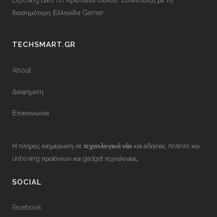
Exposing Liars
on
Χριστιάνα Θάνου: Συνέντευξη με τη
διασημότερη Ελληνίδα Gamer
TECHSMART.GR
About
Διαφήμιση
Επικοινωνία
Η πλήρης ενημέρωση σε
τεχνολογικά νέα
και ειδήσεις, reviews και
unboxing προϊόντων και gadget τεχνολογίας.
SOCIAL
Facebook