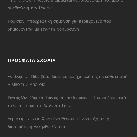
iPhone Ultra: Η Apple ετοιμάζεται να παρουσιάσει το πρώτο
αναδιπλούμενο iPhone
Κομισιόν: Υποχρεωτική σήμανση για περιεχόμενο που
δημιουργείται με Τεχνητή Νοημοσύνη
ΠΡΟΣΦΑΤΑ ΣΧΟΛΙΑ
Αντώνης
on
Πώς βάζω διαφορετικό ήχο κλήσης σε κάθε επαφή
– Xiaomi / Android
Ρέντας Μιλτιάδης
on
Ταινίες online δωρεάν – Που να δείτε μετά
το Gamato και το PopCorn Time
Exposing Liars
on
Χριστιάνα Θάνου: Συνέντευξη με τη
διασημότερη Ελληνίδα Gamer