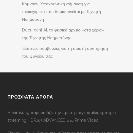
Κομισιόν: Υποχρεωτική σήμανση για
περιεχόμενο που δημιουργείται με Τεχνητή
Νοημοσύνη
Document AI, το φυσικό αρχείο «στα χέρια»
της Τεχνητής Νοημοσύνης
Έξυπνες συμβουλές για τη σωστή συντήρηση
του ψυγείου σας
ΠΡΟΣΦΑΤΑ ΑΡΘΡΑ
Η Samsung παρουσιάζει την πρώτη παγκοσμίως εμπειρία
streaming HDR10+ ADVANCED στο Prime Video