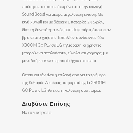
ποιότητας, ο οποίος διευρύνεται με την επιλογή
Sound Boost για ακόμα μεγαλύτερη ένταση. Με
ισχύ 30watt και με διάρκεια μπαταρίας 24 ωρών,
δίνει τη δυνατότητα ενός non stop πάρτι, όπου κι αν
βρίσκεται ο χρήστης. Επιπλέον, συνδέοντας δύο
XBOOM Go PL7 σε LG τηλεόρασή, οι χρήστες
μπορούν να απολαύσουν, εύκολα και γρήγορα, μια
μοναδική surround εμπειρία ήχου στο σπίτι.
Όποια και εάν είναι η επιλογή σου για το τριήμερο
της Καθαράς Δευτέρας, τα φορητά ηχεία XBOOM
GO PL της LG θα είναι η καλύτερή σου παρέα.
Διαβάστε Επίσης
No related posts.