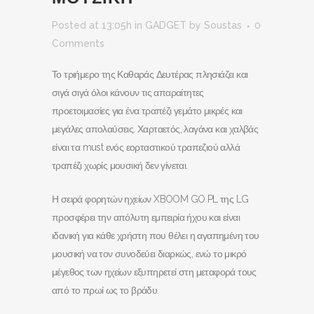
Posted at 13:05h
in
GADGET
by
Soustas
0
Comments
Το τριήμερο της Καθαράς Δευτέρας πλησιάζει και
σιγά σιγά όλοι κάνουν τις απαραίτητες
προετοιμασίες για ένα τραπέζι γεμάτο μικρές και
μεγάλες απολαύσεις. Χαρταετός, λαγάνα και χαλβάς
είναι τα must ενός εορταστικού τραπεζιού αλλά
τραπέζι χωρίς μουσική δεν γίνεται.
Η σειρά φορητών ηχείων XBOOM GO PL της LG
προσφέρει την απόλυτη εμπειρία ήχου και είναι
ιδανική για κάθε χρήστη που θέλει η αγαπημένη του
μουσική να τον συνοδεύει διαρκώς, ενώ το μικρό
μέγεθος των ηχείων εξυπηρετεί στη μεταφορά τους
από το πρωί ως το βράδυ.