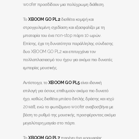
woofer προσδίδουν μια πολύχρωμη διάθεση.
Το
XBOOM
GO
PL
2
διαθέτει κομψή και
στρογγυλεμένη σχεδίαση και εξασφαλίζει με τη
μπαταρία του ένα non-stop πάρτι 10 ωρών.
Επίσης, έχει τη δυνατότητα παράλληλης σύνδεσης
δυο XBOOM GO PL2 και επιτυγχάνει τον
πολλαπλασιασμό του ήχου για ακόμα πιο δυνατές
εμπειρίες μουσικής.
Αντίστοιχα, το
XBOOM
GO
PL
5
είναι ιδανική
επιλογή για όσους επιθυμούν ακόμα πιο δυνατό
ήχο, καθώς διαθέτει μπάσο διπλής δράσης και ισχύ
20watt, ενώ το φωτιζόμενο woofer αναβοσβήνει με
βάση το ρυθμό της μουσικής, προσφέροντας ακόμα
μεγαλύτερη μαγεία στο πάρτι.
Το
XBOOM
GO
PL
7
παρέχει ήχο κορυφαίας