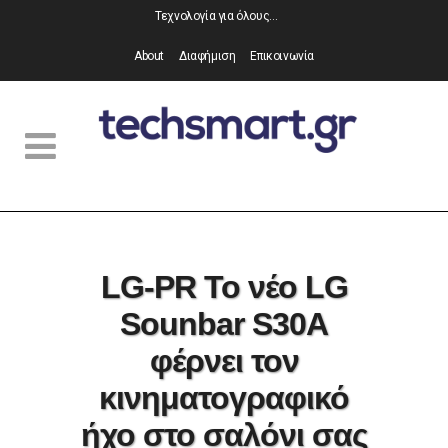
Τεχνολογία για όλους…
About
Διαφήμιση
Επικοινωνία
LG-PR Το νέο LG
Sounbar S30A
φέρνει τον
κινηματογραφικό
ήχο στο σαλόνι σας