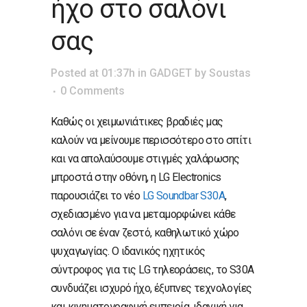
ήχο στο σαλόνι
σας
Posted at 01:37h
in
GADGET
by
Soustas
0 Comments
Καθώς οι χειμωνιάτικες βραδιές μας
καλούν να μείνουμε περισσότερο στο σπίτι
και να απολαύσουμε στιγμές χαλάρωσης
μπροστά στην οθόνη, η LG Electronics
παρουσιάζει το νέο
LG Soundbar S30A
,
σχεδιασμένο για να μεταμορφώνει κάθε
σαλόνι σε έναν ζεστό, καθηλωτικό χώρο
ψυχαγωγίας. Ο ιδανικός ηχητικός
σύντροφος για τις LG τηλεοράσεις, το S30A
συνδυάζει ισχυρό ήχο, έξυπνες τεχνολογίες
και κινηματογραφική εμπειρία, ιδανική για