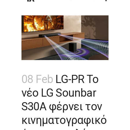
08 Feb
LG-PR Το
νέο LG Sounbar
S30A φέρνει τον
κινηματογραφικό