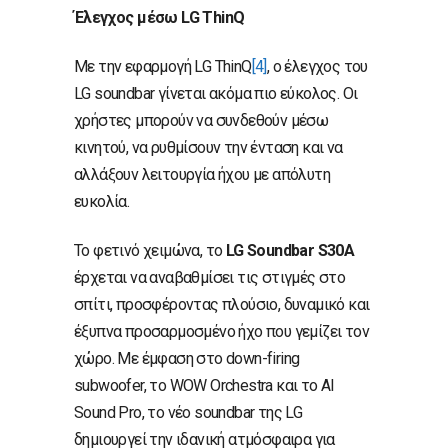
Έλεγχος μέσω
LG
ThinQ
Με την εφαρμογή LG ThinQ
[4]
, ο έλεγχος του
LG soundbar γίνεται ακόμα πιο εύκολος. Οι
χρήστες μπορούν να συνδεθούν μέσω
κινητού, να ρυθμίσουν την ένταση και να
αλλάξουν λειτουργία ήχου με απόλυτη
ευκολία.
Το φετινό χειμώνα, το
LG
Soundbar
S
30A
έρχεται να αναβαθμίσει τις στιγμές στο
σπίτι, προσφέροντας πλούσιο, δυναμικό και
έξυπνα προσαρμοσμένο ήχο που γεμίζει τον
χώρο. Με έμφαση στο down-firing
subwoofer, το WOW Orchestra και το AI
Sound Pro, το νέο soundbar της LG
δημιουργεί την ιδανική ατμόσφαιρα για