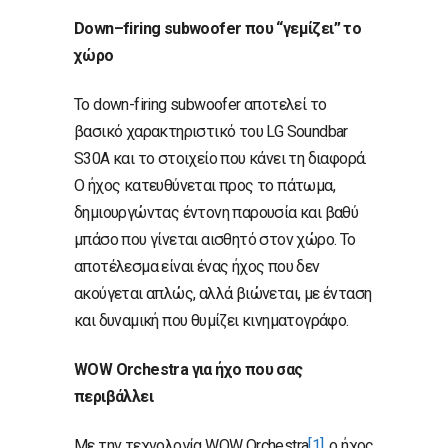
Down
–
firing
subwoofer
που “γεμίζει” το
χώρο
Το down-firing subwoofer αποτελεί το
βασικό χαρακτηριστικό του LG Soundbar
S30A και το στοιχείο που κάνει τη διαφορά.
Ο ήχος κατευθύνεται προς το πάτωμα,
δημιουργώντας έντονη παρουσία και βαθύ
μπάσο που γίνεται αισθητό στον χώρο. Το
αποτέλεσμα είναι ένας ήχος που δεν
ακούγεται απλώς, αλλά βιώνεται, με ένταση
και δυναμική που θυμίζει κινηματογράφο.
WOW
Orchestra
για ήχο που σας
περιβάλλει
Με την τεχνολογία WOW Orchestra
[1]
, ο ήχος