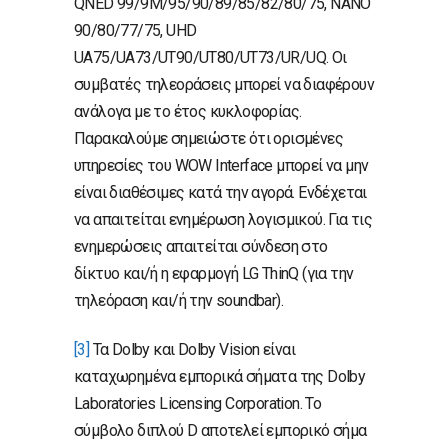
QNED 99/9M/95/90/89/85/82/80/75, NANO
90/80/77/75, UHD
UA75/UA73/UT90/UT80/UT73/UR/UQ. Οι
συμβατές τηλεοράσεις μπορεί να διαφέρουν
ανάλογα με το έτος κυκλοφορίας.
Παρακαλούμε σημειώστε ότι ορισμένες
υπηρεσίες του WOW Interface μπορεί να μην
είναι διαθέσιμες κατά την αγορά. Ενδέχεται
να απαιτείται ενημέρωση λογισμικού. Για τις
ενημερώσεις απαιτείται σύνδεση στο
δίκτυο και/ή η εφαρμογή LG ThinQ (για την
τηλεόραση και/ή την soundbar).
[3]
Τα Dolby και Dolby Vision είναι
καταχωρημένα εμπορικά σήματα της Dolby
Laboratories Licensing Corporation. Το
σύμβολο διπλού D αποτελεί εμπορικό σήμα