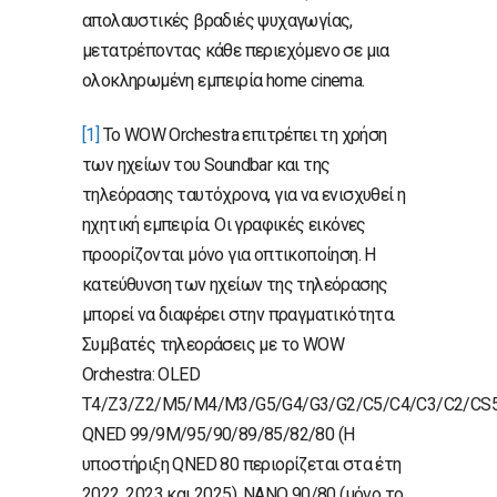
απολαυστικές βραδιές ψυχαγωγίας,
μετατρέποντας κάθε περιεχόμενο σε μια
ολοκληρωμένη εμπειρία home cinema.
[1]
Το WOW Orchestra επιτρέπει τη χρήση
των ηχείων του Soundbar και της
τηλεόρασης ταυτόχρονα, για να ενισχυθεί η
ηχητική εμπειρία. Οι γραφικές εικόνες
προορίζονται μόνο για οπτικοποίηση. Η
κατεύθυνση των ηχείων της τηλεόρασης
μπορεί να διαφέρει στην πραγματικότητα.
Συμβατές τηλεοράσεις με το WOW
Orchestra: OLED
T4/Z3/Z2/M5/M4/M3/G5/G4/G3/G2/C5/C4/C3/C2/CS5
QNED 99/9M/95/90/89/85/82/80 (Η
υποστήριξη QNED 80 περιορίζεται στα έτη
2022, 2023 και 2025), NANO 90/80 (μόνο το