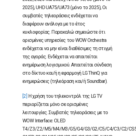
2025), UHD UA75/UA73 (μόνο το 2025), Οι
συμβατές τηλεοράσεις ενδέχεται να
διαφέρουν ανάλογα με το έτος
κυκλοφορίας. Παρακαλώ σημειώστε ότι
ορισμένες υπηρεσίες του WOW Orchestra
ενδέχεται να μην είναι διαθέσιμες τη στιγμή
της αγοράς. Ενδέχεται να απαιτείται
ενημέρωση λογισμικού. Απαιτείται σύνδεση
στο δίκτυο και/ή η εφαρμογή LG ThinQ για
ενημερώσεις (τηλεόραση και/ή Soundbar).
[2]
Η χρήση του τηλεκοντρόλ της LG TV
περιορίζεται μόνο σε ορισμένες
λειτουργίες. Συμβατές τηλεοράσεις με το
WOW Interface: OLED
T4/Z3/Z2/M5/M4/M3/G5/G4/G3/G2/C5/C4/C3/C2/CS5