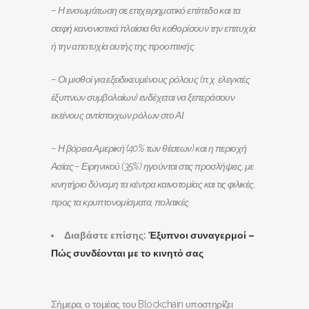
– Η ενσωμάτωση σε επιχειρηματικό επίπεδο και τα
σαφή κανονιστικά πλαίσια θα καθορίσουν την επιτυχία
ή την αποτυχία αυτής της προοπτικής.
– Οι μισθοί για εξειδικευμένους ρόλους (π.χ. ελεγκτές
έξυπνων συμβολαίων) ενδέχεται να ξεπεράσουν
εκείνους αντίστοιχων ρόλων στο ΑΙ.
– Η βόρεια Αμερική (40% των θέσεων) και η περιοχή
Ασίας – Ειρηνικού (35%) ηγούνται στις προσλήψεις, με
κινητήριο δύναμη τα κέντρα καινοτομίας και τις φιλικές,
προς τα κρυπτονομίσματα, πολιτικές.
Διαβάστε επίσης:
Έξυπνοι συναγερμοί –
Πώς συνδέονται με το κινητό σας
Σήμερα, ο τομέας του Blockchain υποστηρίζει