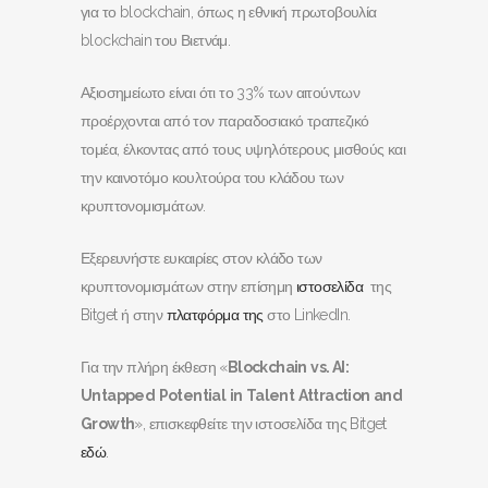
για το blockchain, όπως η εθνική πρωτοβουλία
blockchain του Βιετνάμ.
Αξιοσημείωτο είναι ότι το 33% των αιτούντων
προέρχονται από τον παραδοσιακό τραπεζικό
τομέα, έλκοντας από τους υψηλότερους μισθούς και
την καινοτόμο κουλτούρα του κλάδου των
κρυπτονομισμάτων.
Εξερευνήστε ευκαιρίες στον κλάδο των
κρυπτονομισμάτων στην επίσημη
ιστοσελίδα
της
Bitget ή στην
πλατφόρμα της
στο LinkedIn.
Για την πλήρη έκθεση «
Blockchain
vs
.
AI
:
Untapped
Potential
in
Talent
Attraction
and
Growth
», επισκεφθείτε την ιστοσελίδα της Bitget
εδώ
.