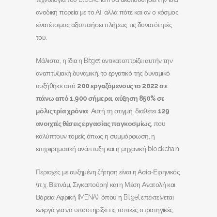
ανοδική πορεία με το ΑΙ, αλλά πότε και αν ο κόσμος
είναι έτοιμος αξιοποιήσει πλήρως τις δυνατότητές
του.
Μάλιστα, η ίδια η Bitget αντικατοπτρίζει αυτήν την
αναπτυξιακή δυναμική: το εργατικό της δυναμικό
αυξήθηκε από
200 εργαζόμενους το 2022 σε
πάνω από 1.900 σήμερα
,
αύξηση 850% σε
μόλις τρία χρόνια
. Αυτή τη στιγμή, διαθέτει
129
ανοιχτές θέσεις εργασίας παγκοσμίως
, που
καλύπτουν τομείς όπως η συμμόρφωση, η
επιχειρηματική ανάπτυξη και η μηχανική blockchain.
Περιοχές με αυξημένη ζήτηση είναι η Ασία-Ειρηνικός
(π.χ. Βιετνάμ, Σιγκαπούρη) και η Μέση Ανατολή και
Βόρεια Αφρική (MENA), όπου η Bitget επεκτείνεται
ενεργά για να υποστηρίξει τις τοπικές στρατηγικές