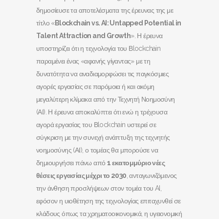
δημοσίευσε τα αποτελέσματα της έρευνας της με
τίτλο «
Blockchain vs. AI: Untapped Potential in
Talent Attraction and Growth
». Η έρευνα
υποστηρίζει ότι η τεχνολογία του Βlockchain
παραμένει ένας «αφανής γίγαντας» με τη
δυνατότητα να αναδιαμορφώσει τις παγκόσμιες
αγορές εργασίας σε παρόμοια ή και ακόμη
μεγαλύτερη κλίμακα από την Τεχνητή Νοημοσύνη
(ΑΙ). Η έρευνα αποκαλύπτει ότι ενώ η τρέχουσα
αγορά εργασίας του Βlockchain υστερεί σε
σύγκριση με την συνεχή ανάπτυξη της τεχνητής
νοημοσύνης (ΑΙ), ο τομέας θα μπορούσε να
δημιουργήσει πάνω από
1 εκατομμύριο νέες
θέσεις εργασίας μέχρι το 2030
, ανταγωνιζόμενος
την άνθηση προσλήψεων στον τομέα του AI,
εφόσον η υιοθέτηση της τεχνολογίας επιταχυνθεί σε
κλάδους όπως τα χρηματοοικονομικά, η υγειονομική