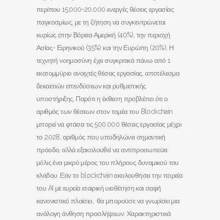
περίπου 15.000-20.000 ενεργές θέσεις εργασίας
παγκοσμίως, με τη ζήτηση να συγκεντρώνεται
κυρίως στην Βόρεια Αμερική (40%), την περιοχή
Ασίας- Ειρηνικού (35%) και την Ευρώπη (20%). Η
τεχνητή νοημοσύνη έχει συγκριτικά πάνω από 1
εκατομμύριο ανοιχτές θέσεις εργασίας, αποτέλεσμα
δεκαετιών επενδύσεων και ρυθμιστικής
υποστήριξης. Παρότι η έκθεση προβλέπει ότι ο
αριθμός των θέσεων στον τομέα του Blockchain
μπορεί να φτάσει τις 500.000 θέσεις εργασίας μέχρι
το 2028, αριθμός που υποδηλώνει σημαντική
πρόοδο, αλλά εξακολουθεί να αντιπροσωπεύει
μόλις ένα μικρό μέρος του πλήρους δυναμικού του
κλάδου. Εάν το blockchain ακολουθήσει την πορεία
του AI με ευρεία εταιρική υιοθέτηση και σαφή
κανονιστικό πλαίσιο, θα μπορούσε να γνωρίσει μια
ανάλογη άνθηση προσλήψεων. Χαρακτηριστικά