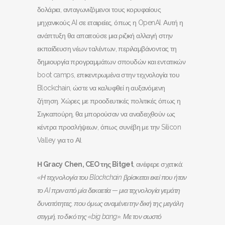
δολάρια, ανταγωνιζόμενοι τους κορυφαίους
μηχανικούς AI σε εταιρείες, όπως η OpenAI. Αυτή η
ανάπτυξη θα απαιτούσε μια ριζική αλλαγή στην
εκπαίδευση νέων ταλέντων, περιλαμβάνοντας τη
δημιουργία προγραμμάτων σπουδών και εντατικών
boot camps, επικεντρωμένα στην τεχνολογία του
Blockchain, ώστε να καλυφθεί η αυξανόμενη
ζήτηση. Χώρες με προοδευτικές πολιτικές όπως η
Σιγκαπούρη, θα μπορούσαν να αναδειχθούν ως
κέντρα προσλήψεων, όπως συνέβη με την Silicon
Valley για το ΑΙ.
Η
Gracy
Chen
,
CEO
της
Bitget
, ανέφερε σχετικά:
«Η τεχνολογία του
Blockchain
βρίσκεται εκεί που ήταν
το
AI
πριν από μία δεκαετία — μια τεχνολογία γεμάτη
δυνατότητες, που όμως αναμένει την δική της μεγάλη
στιγμή, το δικό της «
big
bang
». Με τον σωστό