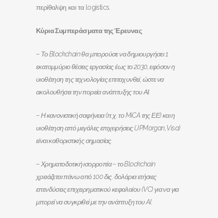
περίθαλψη και τα logistics.
Κύρια Συμπεράσματα της Έρευνας
– Το Blockchain θα μπορούσε να δημιουργήσει 1
εκατομμύριο θέσεις εργασίας έως το 2030, εφόσον η
υιοθέτηση της τεχνολογίας επιταχυνθεί, ώστε να
ακολουθήσει την πορεία ανάπτυξης του ΑΙ.
– Η κανονιστική σαφήνεια (π.χ. το MiCA της ΕΕ) και η
υιοθέτηση από μεγάλες επιχειρήσεις (
JPMorgan
,
Visa
)
είναι καθοριστικής σημασίας.
– Χρηματοδοτική ισορροπία – το
Blockchain
χρειάζεται πάνω από 100 δις. δολάρια ετήσιες
επενδύσεις επιχειρηματικού κεφαλαίου (VC) για να για
μπορεί να συγκριθεί με την ανάπτυξη του
AI
.