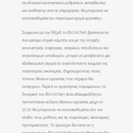
συνδυασμό κανονιστικών ρυθμίσεων, εκπαίδευσης
και υιοθέτησης από τις επιχειρήσεις, θα μπορούσε να
επανακαθορίσει την παγκόσμια αγορά εργασίας».
Σύμφωνα με την Bitget, το Βlockchain βρίσκεται σε
ένα κρίσιμο σημείο καμπής και με την ύπαρξη
κανονιστικής σαφήνειας, εταιρικών επενδύσεων και
επεκτάσιμων υποδομών, μπορεί να μεταβεί από μια
εξειδικευμένη αγορά σε αναπόσπαστο κομμάτι της
παγκόσμιας οικονομίας, δημιουργώντας νέους
τύπους θέσεων εργασίας που σήμερα δεν
υπάρχουν. Παρότι οι προκλήσεις παραμένουν, το
δυναμικό του Βlockchain είναι αδιαμφισβήτητο:
πενταπλάσια αύξηση θέσεων εργασίας μέχρι το
2030 θα μπορούσε να επανακαθορίσει όλο τον
κλάδο, τους μισθούς και τις παγκόσμιες οικονομικές
προτεραιότητες. Το ερώτημα δεν είναι αν η
τεχνολογία του Blockchain θα ακολουθήσει την ίδια