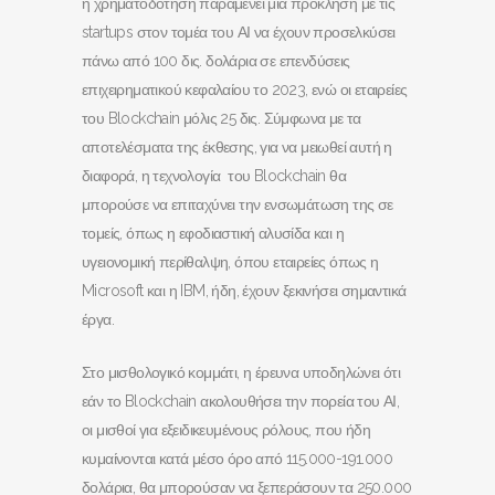
η χρηματοδότηση παραμένει μια πρόκληση με τις
startups στον τομέα του ΑΙ να έχουν προσελκύσει
πάνω από 100 δις. δολάρια σε επενδύσεις
επιχειρηματικού κεφαλαίου το 2023, ενώ οι εταιρείες
του Blockchain μόλις 25 δις. Σύμφωνα με τα
αποτελέσματα της έκθεσης, για να μειωθεί αυτή η
διαφορά, η τεχνολογία του Blockchain θα
μπορούσε να επιταχύνει την ενσωμάτωση της σε
τομείς, όπως η εφοδιαστική αλυσίδα και η
υγειονομική περίθαλψη, όπου εταιρείες όπως η
Microsoft και η IBM, ήδη, έχουν ξεκινήσει σημαντικά
έργα.
Στο μισθολογικό κομμάτι, η έρευνα υποδηλώνει ότι
εάν το Blockchain ακολουθήσει την πορεία του ΑΙ,
οι μισθοί για εξειδικευμένους ρόλους, που ήδη
κυμαίνονται κατά μέσο όρο από 115.000-191.000
δολάρια, θα μπορούσαν να ξεπεράσουν τα 250.000