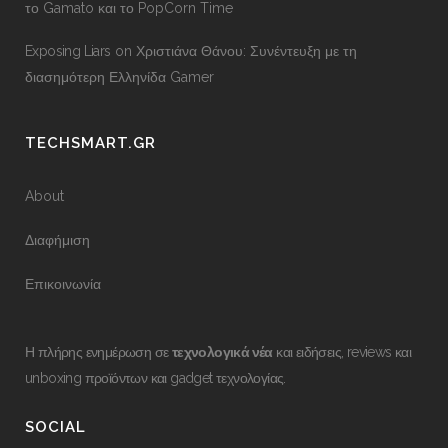
το Gamato και το PopCorn Time
Exposing Liars
on
Χριστιάνα Θάνου: Συνέντευξη με τη
διασημότερη Ελληνίδα Gamer
TECHSMART.GR
About
Διαφήμιση
Επικοινωνία
Η πλήρης ενημέρωση σε
τεχνολογικά νέα
και ειδήσεις, reviews και
unboxing προϊόντων και gadget τεχνολογίας.
SOCIAL