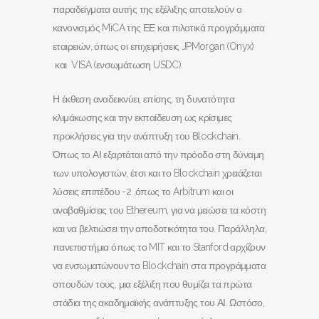
παραδείγματα αυτής της εξέλιξης αποτελούν ο
κανονισμός MiCA της ΕΕ και πιλοτικά προγράμματα
εταιρειών, όπως οι επιχειρήσεις JPMorgan (Onyx)
και VISA (ενσωμάτωση USDC).
Η έκθεση αναδεικνύει, επίσης, τη δυνατότητα
κλιμάκωσης και την εκπαίδευση ως κρίσιμες
προκλήσεις για την ανάπτυξη του Βlockchain.
Όπως το ΑΙ εξαρτάται από την πρόοδο στη δύναμη
των υπολογιστών, έτσι και το Blockchain χρειάζεται
λύσεις επιπέδου -2 ,όπως το Arbitrum και οι
αναβαθμίσεις του Ethereum, για να μειώσει τα κόστη
και να βελτιώσει την αποδοτικότητα του. Παράλληλα,
πανεπιστήμια όπως το MIT και το Stanford αρχίζουν
να ενσωματώνουν το Blockchain στα προγράμματα
σπουδών τους, μια εξέλιξη που θυμίζει τα πρώτα
στάδια της ακαδημαϊκής ανάπτυξης του ΑΙ. Ωστόσο,