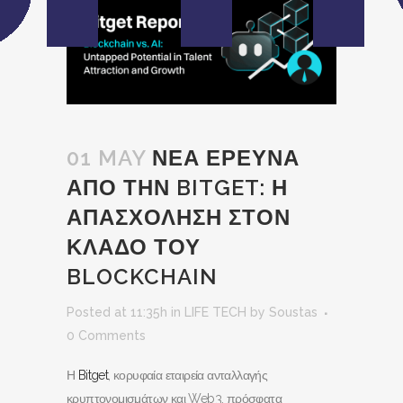
01 MAY
ΝΕΑ ΕΡΕΥΝΑ
ΑΠΟ ΤΗΝ BITGET: Η
ΑΠΑΣΧΟΛΗΣΗ ΣΤΟΝ
ΚΛΑΔΟ ΤΟΥ
BLOCKCHAIN
Posted at 11:35h
in
LIFE TECH
by
Soustas
0 Comments
Η
Bitget
, κορυφαία εταιρεία ανταλλαγής
κρυπτονομισμάτων και Web3, πρόσφατα