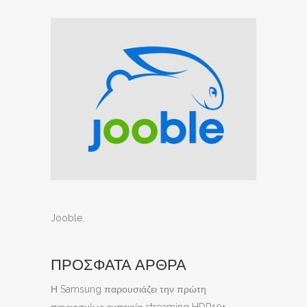
Jooble
.
ΠΡΟΣΦΑΤΑ ΑΡΘΡΑ
Η Samsung παρουσιάζει την πρώτη
παγκοσμίως εμπειρία streaming HDR10+