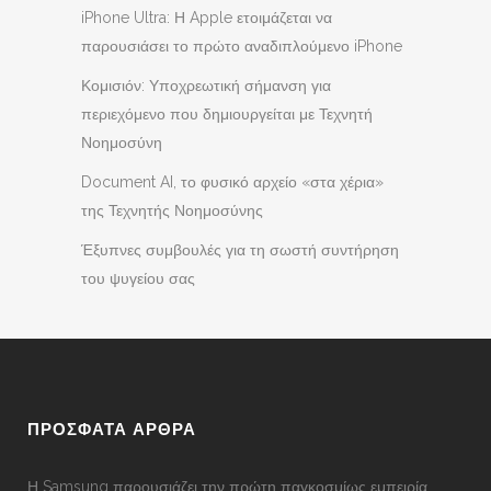
iPhone Ultra: Η Apple ετοιμάζεται να
παρουσιάσει το πρώτο αναδιπλούμενο iPhone
Κομισιόν: Υποχρεωτική σήμανση για
περιεχόμενο που δημιουργείται με Τεχνητή
Νοημοσύνη
Document AI, το φυσικό αρχείο «στα χέρια»
της Τεχνητής Νοημοσύνης
Έξυπνες συμβουλές για τη σωστή συντήρηση
του ψυγείου σας
ΠΡΟΣΦΑΤΑ ΑΡΘΡΑ
Η Samsung παρουσιάζει την πρώτη παγκοσμίως εμπειρία