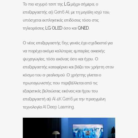
Το πιο ισχυρό τσιπ της
LG
μέχρι σήμερα, ο
επεξεργαστής α9 Gen6 ΑΙ, με τη μεγάλη ισχύ του,
υπόσχεται εκπληκτικές επιδόσεις τόσο στις
τηλεοράσεις
LG OLED
όσο και
QNED
.
Ο νέος επεξεργαστής 6ης γενιάς έχει σχεδιαστεί για
να παρέχει ακόμα καλύτερες εμπειρίες οικιακής
ψυχαγωγίας, τόσο εικόνας όσο και ήχου. Ο
επεξεργαστής καταφέρνει και βάζει τον χρήστη στον
κόσμο του α-ρεαλισμού .Ο χρήστης γίνεται ο
πρωταγωνιστής που περιβάλλεται από τις
εξαιρετικές βελτιώσεις εικόνας και ήχου του
επεξεργαστή α9 AI 4K Gen6 με την προηγμένη
τεχνολογία AI Deep Learning.