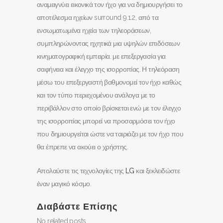
αναμειγνύει εικονικά τον ήχο για να δημιουργήσει το
αποτέλεσμα ηχείων surround 9.1.2, από τα
ενσωματωμένα ηχεία των τηλεοράσεων,
συμπληρώνοντας ηχητικά μια υψηλών επιδόσεων
κινηματογραφική εμπειρία. με επεξεργασία για
σαφήνεια και έλεγχο της ισορροπίας. Η τηλεόραση
μέσω του επεξεργαστή βαθμονομεί τον ήχο καθώς
και τον τύπο περιεχομένου ανάλογα με το
περιβάλλον στο οποίο βρίσκεται ενώ με τον έλεγχο
της ισορροπίας μπορεί να προσαρμόσει τον ήχο
που δημιουργείται ώστε να ταιριάζει με τον ήχο που
θα έπρεπε να ακούει ο χρήστης.
Απολαύστε τις τεχνολογίες της
LG
και ξεκλειδώστε
έναν μαγικό κόσμο.
Διαβάστε Επίσης
No related posts.