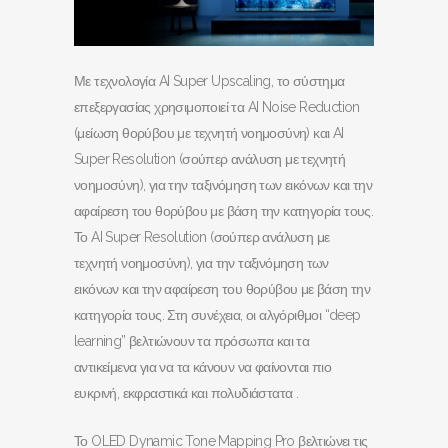
Με τεχνολογία AI Super Upscaling, το σύστημα
επεξεργασίας χρησιμοποιεί τα AI Noise Reduction
(μείωση θορύβου με τεχνητή νοημοσύνη) και AI
Super Resolution (σούπερ ανάλυση με τεχνητή
νοημοσύνη), για την ταξινόμηση των εικόνων και την
αφαίρεση του θορύβου με βάση την κατηγορία τους.
Το AI Super Resolution (σούπερ ανάλυση με
τεχνητή νοημοσύνη), για την ταξινόμηση των
εικόνων και την αφαίρεση του θορύβου με βάση την
κατηγορία τους. Στη συνέχεια, οι αλγόριθμοι “deep
learning” βελτιώνουν τα πρόσωπα και τα
αντικείμενα για να τα κάνουν να φαίνονται πιο
ευκρινή, εκφραστικά και πολυδιάστατα .
Το OLED Dynamic Tone Mapping Pro βελτιώνει τις