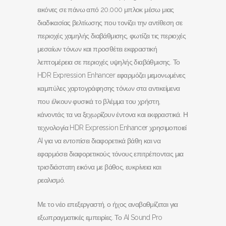
εικόνες σε πάνω από 20.000 μπλοκ μέσω μιας
διαδικασίας βελτίωσης που τονίζει την αντίθεση σε
περιοχές χαμηλής διαβάθμισης, φωτίζει τις περιοχές
μεσαίων τόνων και προσθέτει εκφραστική
λεπτομέρεια σε περιοχές υψηλής διαβάθμισης. Το
HDR Expression Enhancer εφαρμόζει μεμονωμένες
καμπύλες χαρτογράφησης τόνων στα αντικείμενα
που έλκουν φυσικά το βλέμμα του χρήστη,
κάνοντάς τα να ξεχωρίζουν έντονα και εκφραστικά. Η
τεχνολογία HDR Expression Enhancer χρησιμοποιεί
AI για να εντοπίσει διαφορετικά βάθη και να
εφαρμόσει διαφορετικούς τόνους επιτρέποντας μια
τρισδιάστατη εικόνα με βάθος, ευκρίνεια και
ρεαλισμό.
Με το νέο επεξεργαστή, ο ήχος αναβαθμίζεται για
εξωπραγματικές εμπειρίες. Το AI Sound Pro