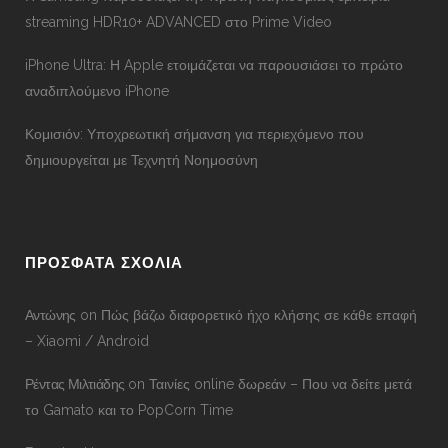
streaming HDR10+ ADVANCED στο Prime Video
iPhone Ultra: Η Apple ετοιμάζεται να παρουσιάσει το πρώτο
αναδιπλούμενο iPhone
Κομισιόν: Υποχρεωτική σήμανση για περιεχόμενο που
δημιουργείται με Τεχνητή Νοημοσύνη
ΠΡΟΣΦΑΤΑ ΣΧΟΛΙΑ
Αντώνης
on
Πώς βάζω διαφορετικό ήχο κλήσης σε κάθε επαφή
– Xiaomi / Android
Ρέντας Μιλτιάδης
on
Ταινίες online δωρεάν – Που να δείτε μετά
το Gamato και το PopCorn Time