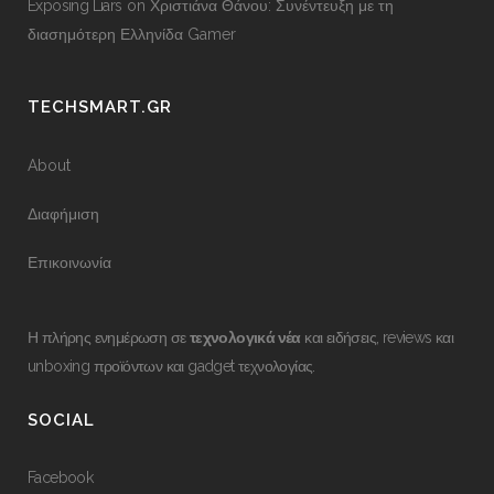
Exposing Liars
on
Χριστιάνα Θάνου: Συνέντευξη με τη
διασημότερη Ελληνίδα Gamer
TECHSMART.GR
About
Διαφήμιση
Επικοινωνία
Η πλήρης ενημέρωση σε
τεχνολογικά νέα
και ειδήσεις, reviews και
unboxing προϊόντων και gadget τεχνολογίας.
SOCIAL
Facebook