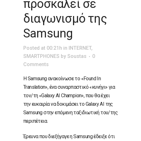
προσκαλεί σε
διαγωνισμό της
Samsung
Posted at 00:21h
in
INTERNET
,
SMARTPHONES
by
Soustas
0
Comments
Η Samsung ανακοίνωσε το «Found In
Translation», ένα συναρπαστικό «κυνήγι» για
τον/τη «Galaxy AI Champion», που θα έχει
την ευκαιρία να δοκιμάσει το Galaxy AI της
Samsung στην επόμενη ταξιδιωτική του/της
περιπέτεια.
Έρευνα που διεξήγαγε η Samsung έδειξε ότι