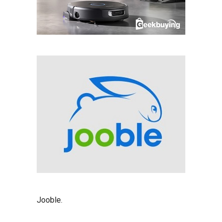
Jooble
.