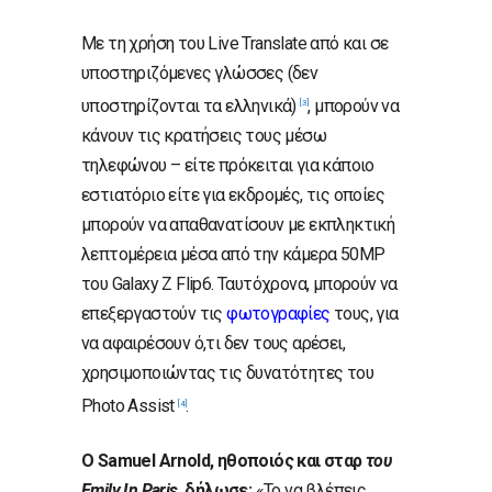
Με τη χρήση του Live Translate από και σε
υποστηριζόμενες γλώσσες (δεν
υποστηρίζονται τα ελληνικά)
, μπορούν να
[3]
κάνουν τις κρατήσεις τους μέσω
τηλεφώνου – είτε πρόκειται για κάποιο
εστιατόριο είτε για εκδρομές, τις οποίες
μπορούν να απαθανατίσουν με εκπληκτική
λεπτομέρεια μέσα από την κάμερα 50MP
του Galaxy Z Flip6. Ταυτόχρονα, μπορούν να
επεξεργαστούν τις
φωτογραφίες
τους, για
να αφαιρέσουν ό,τι δεν τους αρέσει,
χρησιμοποιώντας τις δυνατότητες του
Photo Assist
.
[4]
Ο Samuel Arnold, ηθοποιός και σταρ
του
Emily In Paris
, δήλωσε:
«Το να βλέπεις