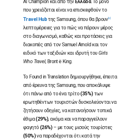
AI Champion και από την
Ελλάδα
. Το μόνο
που χρειάζεται είναι να επισκεφθούν το
Travel
Hub
της Samsung, όπου θα βρουν
[5]
λεπτομέρειες για το πώς να πάρουν μέρος
στο διαγωνισμό, καθώς και προτάσεις για
διακοπές από τον Samuel Arnold και τον
ειδικό των ταξιδιών και ιδρυτή του
Girls
Who Travel
, Bront ë King.
Το Found in Translation δημιουργήθηκε, έπειτα
από έρευνα της Samsung, που αποκάλυψε
ότι πάνω από το ένα τρίτο
(35%)
των
ερωτηθέντων τουριστών δυσκολεύονται να
ζητήσουν οδηγίες, να κατανοήσουν τοπικά
έθιμα
(29%)
, ακόμα και να παραγγείλουν
φαγητό
(26%)
– με τους μισούς τουρίστες
(50%)
να παραδέχονται ότι κατά την