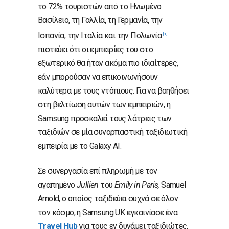
το 72% τουριστών από το Ηνωμένο
Βασίλειο, τη Γαλλία, τη Γερμανία, την
Ισπανία, την Ιταλία και την Πολωνία
[1]
πιστεύει ότι οι εμπειρίες του στο
εξωτερικό θα ήταν ακόμα πιο ιδιαίτερες,
εάν μπορούσαν να επικοινωνήσουν
καλύτερα με τους ντόπιους. Για να βοηθήσει
στη βελτίωση αυτών των εμπειριών, η
Samsung προσκαλεί τους λάτρεις των
ταξιδιών σε μία συναρπαστική ταξιδιωτική
εμπειρία με το Galaxy AI.
Σε συνεργασία επί πληρωμή με τον
αγαπημένο
Jullien
του
Emily
in
Paris
,
Samuel
Arnold, ο οποίος ταξιδεύει συχνά σε όλον
τον κόσμο, η Samsung UK εγκαινίασε ένα
Τ
ravel
Hub
για τους εν δυνάμει ταξιδιώτες,