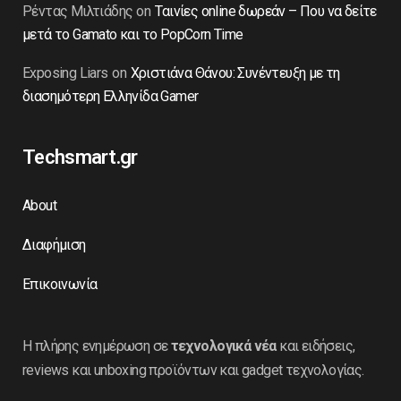
Ρέντας Μιλτιάδης
on
Ταινίες online δωρεάν – Που να δείτε
μετά το Gamato και το PopCorn Time
Exposing Liars
on
Χριστιάνα Θάνου: Συνέντευξη με τη
διασημότερη Ελληνίδα Gamer
Techsmart.gr
About
Διαφήμιση
Επικοινωνία
Η πλήρης ενημέρωση σε
τεχνολογικά νέα
και ειδήσεις,
reviews και unboxing προϊόντων και gadget τεχνολογίας.