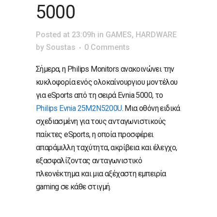
5000
Posted at 23:09h
in
GAMES
,
HARDWARE
by
Soustas
0 Comments
Σήμερα, η Philips Monitors ανακοινώνει την
κυκλοφορία ενός ολοκαίνουργιου μοντέλου
για eSports από τη σειρά Evnia 5000, το
Philips Evnia 25M2N5200U
. Μια οθόνη ειδικά
σχεδιασμένη για τους ανταγωνιστικούς
παίκτες eSports, η οποία προσφέρει
απαράμιλλη ταχύτητα, ακρίβεια και έλεγχο,
εξασφαλίζοντας ανταγωνιστικό
πλεονέκτημα και μια αξέχαστη εμπειρία
gaming σε κάθε στιγμή.