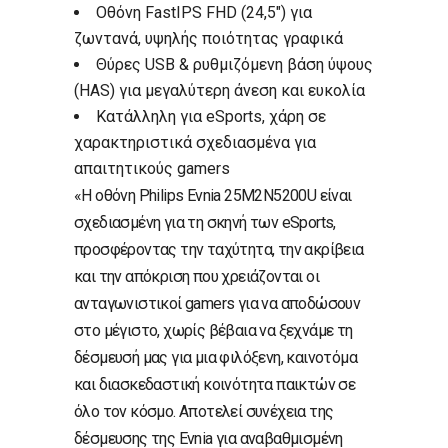
Οθόνη FastIPS FHD (24,5″) για
ζωντανά, υψηλής ποιότητας γραφικά
Θύρες USB & ρυθμιζόμενη βάση ύψους
(HAS) για μεγαλύτερη άνεση και ευκολία
Κατάλληλη για eSports, χάρη σε
χαρακτηριστικά σχεδιασμένα για
απαιτητικούς gamers
«Η οθόνη Philips Evnia 25M2N5200U είναι
σχεδιασμένη για τη σκηνή των eSports,
προσφέροντας την ταχύτητα, την ακρίβεια
και την απόκριση που χρειάζονται οι
ανταγωνιστικοί gamers για να αποδώσουν
στο μέγιστο, χωρίς βέβαια να ξεχνάμε τη
δέσμευσή μας για μια φιλόξενη, καινοτόμα
και διασκεδαστική κοινότητα παικτών σε
όλο τον κόσμο. Αποτελεί συνέχεια της
δέσμευσης της Evnia για αναβαθμισμένη