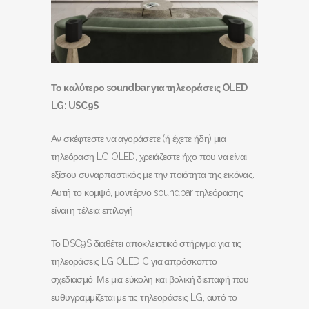
Το καλύτερο soundbar
για τηλεοράσεις OLED
LG
: USC
9S
Αν σκέφτεστε να αγοράσετε (ή έχετε ήδη) μια
τηλεόραση LG OLED, χρειάζεστε ήχο που να είναι
εξίσου συναρπαστικός με την ποιότητα της εικόνας.
Αυτή το κομψό, μοντέρνο soundbar τηλεόρασης
είναι η τέλεια επιλογή.
Το DSC9S διαθέτει αποκλειστικό στήριγμα για τις
τηλεοράσεις LG OLED C για απρόσκοπτο
σχεδιασμό. Με μια εύκολη και βολική διεπαφή που
ευθυγραμμίζεται με τις τηλεοράσεις LG, αυτό το