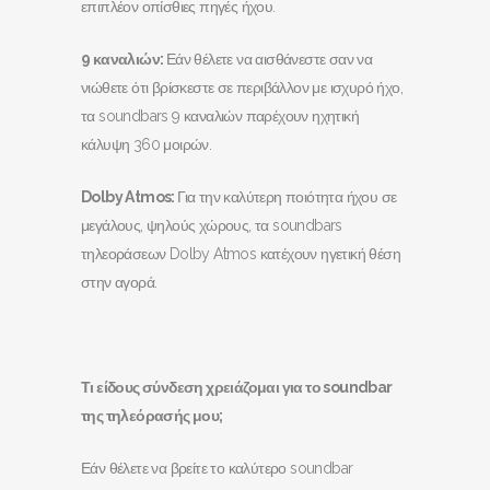
επιπλέον οπίσθιες πηγές ήχου.
9 καναλιών:
Εάν θέλετε να αισθάνεστε σαν να
νιώθετε ότι βρίσκεστε σε περιβάλλον με ισχυρό ήχο,
τα soundbars 9 καναλιών παρέχουν ηχητική
κάλυψη 360 μοιρών.
Dolby
Atmos
:
Για την καλύτερη ποιότητα ήχου σε
μεγάλους, ψηλούς χώρους, τα soundbars
τηλεοράσεων Dolby Atmos κατέχουν ηγετική θέση
στην αγορά.
Τι είδους σύνδεση χρειάζομαι για το soundbar
της τηλεόρασής μου;
Εάν θέλετε να βρείτε το καλύτερο soundbar