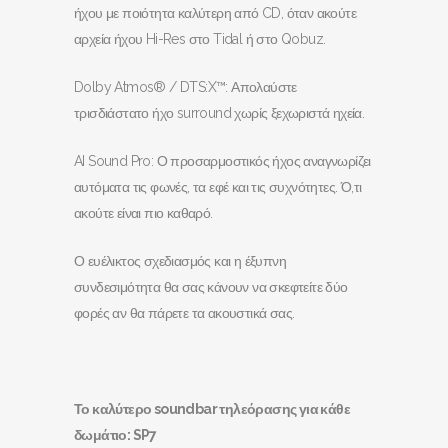
ήχου με ποιότητα καλύτερη από CD, όταν ακούτε
αρχεία ήχου Hi-Res στο Tidal ή στο Qobuz.
Dolby Atmos® / DTS:X™: Απολαύστε
τρισδιάστατο ήχο surround χωρίς ξεχωριστά ηχεία.
AI Sound Pro: Ο προσαρμοστικός ήχος αναγνωρίζει
αυτόματα τις φωνές, τα εφέ και τις συχνότητες. Ό,τι
ακούτε είναι πιο καθαρό.
Ο ευέλικτος σχεδιασμός και η έξυπνη
συνδεσιμότητα θα σας κάνουν να σκεφτείτε δύο
φορές αν θα πάρετε τα ακουστικά σας.
Το καλύτερο soundbar
τηλεόρασης για κάθε
δωμάτιο: SP
7