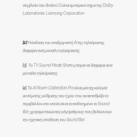
σύμβολο του διπλού
D
είναι εμπορικό σήμα της
Dolby
Laboratories
Licensing
Corporation
.
[2]
Η έκδοση του επεξεργαστή AI της τηλεόρασης
διαφέρει ανά μοντέλο τηλεόρασης.
[3]
Το
TV
Sound
Mode
Share
μπορεί να διαφέρει ανά
μοντέλο τηλεόρασης
[4]
Το AI Room Calibration Pro είναι μια τεχνολογία
αυτόματης ρύθμισης του ήχου που αντισταθμίζει το
περιβάλλον στο οποίο είναι τοποθετημένο το Sound
Bar, χρησιμοποιώντας αλγόριθμους που βελτιώνουν
την ηχητική απόδοση του Sound Bar.