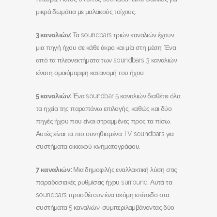
μικρά δωμάτια με μαλακούς τοίχους.
3 καναλιών:
Τα soundbars τριών καναλιών έχουν
μια πηγή ήχου σε κάθε άκρο και μία στη μέση. Ένα
από τα πλεονεκτήματα των soundbars 3 καναλιών
είναι η ομοιόμορφη κατανομή του ήχου.
5 καναλιών:
Ένα soundbar 5 καναλιών διαθέτει όλα
τα ηχεία της παραπάνω επιλογής, καθώς και δύο
πηγές ήχου που είναι στραμμένες προς τα πίσω.
Αυτές είναι τα πιο συνηθισμένα TV soundbars για
συστήματα οικιακού κινηματογράφου.
7 καναλιών:
Μια δημοφιλής εναλλακτική λύση στις
παραδοσιακές ρυθμίσεις ήχου surround. Αυτά τα
soundbars προσθέτουν ένα ακόμη επίπεδο στα
συστήματα 5 καναλιών, συμπεριλαμβάνοντας δύο