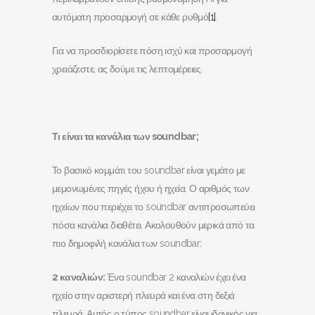
αυτόματη προσαρμογή σε κάθε ρυθμό
[1]
.
Για να προσδιορίσετε πόση ισχύ και προσαρμογή
χρειάζεστε, ας δούμε τις λεπτομέρειες.
Τι είναι τα κανάλια των soundbar
;
Το βασικό κομμάτι του soundbar είναι γεμάτο με
μεμονωμένες πηγές ήχου ή ηχεία. Ο αριθμός των
ηχείων που περιέχει το soundbar αντιπροσωπεύει
πόσα κανάλια διαθέτει. Ακολουθούν μερικά από τα
πιο δημοφιλή κανάλια των soundbar:
2 καναλιών:
Ένα soundbar 2 καναλιών έχει ένα
ηχείο στην αριστερή πλευρά και ένα στη δεξιά
πλευρά. Αυτός ο τύπος soundbar είναι ιδανικός για