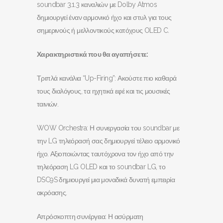
soundbar 3.1.3 καναλιών με Dolby Atmos
δημιουργεί έναν αρμονικό ήχο και στυλ για τους
σημερινούς ή μελλοντικούς κατόχους OLED C.
Χαρακτηριστικά που θα αγαπήσετε:
Τριπλά κανάλια “Up-Firing”: Ακούστε πιο καθαρά
τους διαλόγους, τα ηχητικά εφέ και τις μουσικές
ταινιών.
WOW Orchestra: Η συνεργασία του soundbar με
την LG τηλεόρασή σας δημιουργεί τέλειο αρμονικό
ήχο. Αξιοποιώντας ταυτόχρονα τον ήχο από την
τηλεόραση LG OLED και το soundbar LG, το
DSC9S δημιουργεί μια μοναδικά δυνατή εμπειρία
ακρόασης.
Απρόσκοπτη συνέργεια: Η ασύρματη