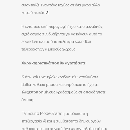
συσκευάζει έναν τόνο ισχύος σε ένα μικρό αλλά
κομψό πακέτο
[2]
.
Η εντυπωσιακή παραγωγή ήχου και ο μοναδικός
σχεδιασμός συνδυάζονται για να κάνουν αυτό το
soundbar ένα από τα καλύτερα soundbar
τηλεόρασης για μικρούς χώρους.
Χαρακτηριστικά που θα αγαπήσετε:
Subwoofer χαμηλών κραδασμών: απολαύστε
βαθιά, καθαρά μπάσα και απρόσκοπτο ήχο με
ελαχιστοποιημένους κραδασμούς σε οποιαδήποτε
ένταση.
TV Sound Mode Share: η απρόσκοπτη
επεξεργασία AI και η συμβατότητα δημιουργούν
καθαρότερο, πιο συνεπή ήχο με την τηλεόρασή σας