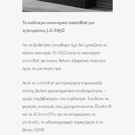
Το καλύτερο οικονομικό soundbar
για
τηλεοράσεις LG
: S
65Q
Για να βυθιστείτε σε καθαρό ήχο δεν χρειάζεται να
κάνετε οικονομία. Το S65Q είναι το οικονομικό
soundbar για όσους θέλουν εξαιρετική ποιότητα
ήχου σε μια άνετη τιμή.
Αυτό το soundbar για τηλεόραση παρουσιάζει
επίσης βολικά χαρακτηριστικά συνδεσιμότητας –
χωρίς συμβιβασμούς στο σχεδιασμό. Συνδέστε τις
φορητές συσκευές σας χρησιμοποιώντας Bluetooth
και το AI Sound Pro για να απογειώσετε τα
podcasts, το ειδησεογραφικό περιεχόμενο ή τα
βίντεο ASMR.