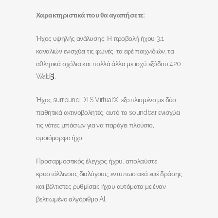
Χαρακτηριστικά που θα αγαπήσετε:
Ήχος υψηλής ανάλυσης: Η προβολή ήχου 3.1
καναλιών ενισχύει τις φωνές, τα εφέ παιχνιδιών, τα
αθλητικά σχόλια και πολλά άλλα με ισχύ εξόδου 420
Watt
[5]
.
Ήχος surround DTS Virtual:X: εξοπλισμένο με δύο
παθητικά ακτινοβολητές, αυτό το soundbar ενισχύει
τις νότες μπάσων για να παράγει πλούσιο,
ομοιόμορφο ήχο.
Προσαρμοστικός έλεγχος ήχου: απολαύστε
κρυστάλλινους διαλόγους, εντυπωσιακά εφέ δράσης
και βέλτιστες ρυθμίσεις ήχου αυτόματα με έναν
βελτιωμένο αλγόριθμο AI.