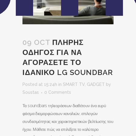
09 OCT
ΠΛΗΡΗΣ
ΟΔΗΓΟΣ ΓΙΑ ΝΑ
ΑΓΟΡΑΣΕΤΕ ΤΟ
ΙΔΑΝΙΚΟ LG SOUNDBAR
Posted at 15:24h
in
SMART TV
,
GADGET
by
Soustas
0 Comments
Τα soundbars τηλεοράσεων διαθέτουν ένα ευρύ
φάσμα διαμορφώσεων καναλιών, επιλογών
συνδεσιμότητας και χαρακτηριστικών βελτίωσης του
ήχου. Μάθετε πώς να επιλέξετε το καλύτερο