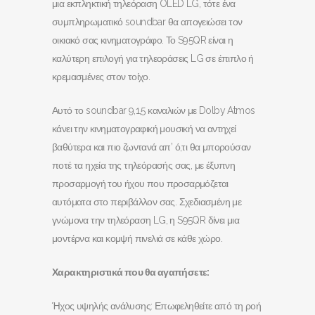
μια εκπληκτική τηλεόραση OLED LG, τότε ένα
συμπληρωματικό soundbar θα απογειώσει τον
οικιακό σας κινηματογράφο. Το S95QR είναι η
καλύτερη επιλογή για τηλεοράσεις LG σε έπιπλο ή
κρεμασμένες στον τοίχο.
Αυτό το soundbar 9,1,5 καναλιών με Dolby Atmos
κάνει την κινηματογραφική μουσική να αντηχεί
βαθύτερα και πιο ζωντανά απ’ ό,τι θα μπορούσαν
ποτέ τα ηχεία της τηλεόρασής σας, με έξυπνη
προσαρμογή του ήχου που προσαρμόζεται
αυτόματα στο περιβάλλον σας. Σχεδιασμένη με
γνώμονα την τηλεόραση LG, η S95QR δίνει μια
μοντέρνα και κομψή πινελιά σε κάθε χώρο.
Χαρακτηριστικά που θα αγαπήσετε:
Ήχος υψηλής ανάλυσης: Επωφεληθείτε από τη ροή