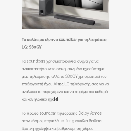
Το καλύτερο έξυπνο soundbar
για τηλεοράσεις
LG
: S
80QY
Τα soundbars χρησιμοποιούνται συχνά για να
αντικαταστήσουν το ενσωματωμένο ηχοσύστημα
μιας τηλεόρασης, αλλά το S80QY χρησιμοποιεί τον
επεξεργαστή ήχου AI της LG τηλεόρασής σας για να
αναλύσει το περιεχόμενο και να παρέχει πιο καθαρό
και καθηλωτικό ήχο
[4]
.
Το πρώτο soundbar τηλεόρασης Dolby Atmos
στον κόσμο με τριπλά up-firing κανάλια διαθέτει
έξυπνη ηχοληψία και βαθμονόμηση χώρου,