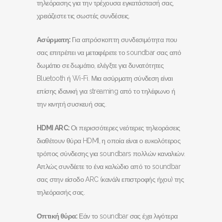
τηλεόρασης για την τρέχουσα εγκατάστασή σας,
χρειάζεστε τις σωστές συνδέσεις.
Ασύρματη:
Για απρόσκοπτη συνδεσιμότητα που
σας επιτρέπει να μεταφέρετε το soundbar σας από
δωμάτιο σε δωμάτιο, ελέγξτε για δυνατότητες
Bluetooth ή Wi-Fi. Μια ασύρματη σύνδεση είναι
επίσης ιδανική για streaming από το τηλέφωνο ή
την κινητή συσκευή σας.
HDMI
ARC
:
Οι περισσότερες νεότερες τηλεοράσεις
διαθέτουν θύρα HDMI, η οποία είναι ο ευκολότερος
τρόπος σύνδεσης για soundbars πολλών καναλιών.
Απλώς συνδέετε το ένα καλώδιο από το soundbar
σας στην είσοδο ARC (κανάλι επιστροφής ήχου) της
τηλεόρασής σας.
Οπτική θύρα:
Εάν το soundbar σας έχει λιγότερα