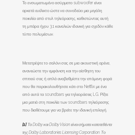
Το ενσωματωμένο ασύρματο subwoofer είναι
αρκετά ευέλικτο ώστε να συνοδεύει μια μεγάλη
ποικιλία από στυλ τηλεόρασης, καθιστώντας αυτή
τη μπάρα ήχου 3.1 καναλιών ιδανική για σχεδόν κάθε
τύπο πολυμέσων.
Μετατρέψτε το σαλόνι σας σε μια ακουστική αρένα,
ανανεώστε την εμφάνιση και την αίσθηση του
σπιτιού σας ή απλά αναβαθμίστε την επόμενη φορά
που θα παρακολουθήσετε κάτι στο Netflix με ένα
από αυτά τα soundbars για τηλεοράσεις LG. Ρίξτε
μια ματιά στη ποικιλία των soundbars τηλεόρασης
που διαθέτουμε για να βρείτε την ιδανική επιλογή.
[1]
Τα Dolby και Dolby Vision είναι σήματα κατατεθέντα
της Dolby Laboratories Licensing Corporation.
Το