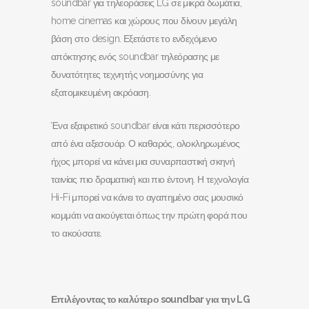
soundbar για τηλεοράσεις LG σε μικρά δωμάτια,
home cinemas και χώρους που δίνουν μεγάλη
βάση στο design. Εξετάστε το ενδεχόμενο
απόκτησης ενός soundbar τηλεόρασης με
δυνατότητες τεχνητής νοημοσύνης για
εξατομικευμένη ακρόαση.
Ένα εξαιρετικό soundbar είναι κάτι περισσότερο
από ένα αξεσουάρ. Ο καθαρός, ολοκληρωμένος
ήχος μπορεί να κάνει μια συναρπαστική σκηνή
ταινίας πιο δραματική και πιο έντονη. Η τεχνολογία
Hi-Fi μπορεί να κάνει το αγαπημένο σας μουσικό
κομμάτι να ακούγεται όπως την πρώτη φορά που
το ακούσατε.
Επιλέγοντας το καλύτερο soundbar
για την LG