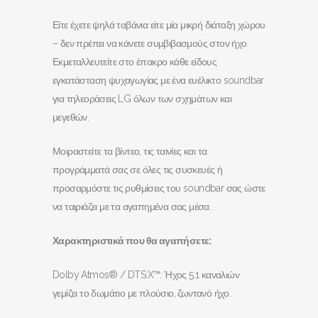
Είτε έχετε ψηλά ταβάνια είτε μία μικρή διάταξη χώρου
– δεν πρέπει να κάνετε συμβιβασμούς στον ήχο.
Εκμεταλλευτείτε στο έπακρο κάθε είδους
εγκατάσταση ψυχαγωγίας με ένα ευέλικτο soundbar
για τηλεοράσεις LG όλων των σχημάτων και
μεγεθών.
Μοιραστείτε τα βίντεο, τις ταινίες και τα
προγράμματά σας σε όλες τις συσκευές ή
προσαρμόστε τις ρυθμίσεις του soundbar σας ώστε
να ταιριάζει με τα αγαπημένα σας μέσα.
Χαρακτηριστικά που θα αγαπήσετε:
Dolby Atmos® / DTS:X™: Ήχος 5.1 καναλιών
γεμίζει το δωμάτιο με πλούσιο, ζωντανό ήχο.