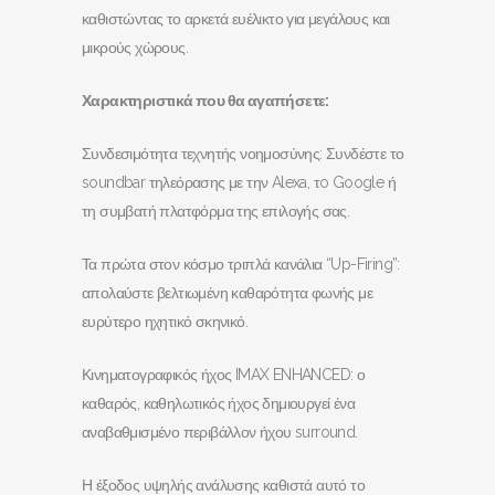
καθιστώντας το αρκετά ευέλικτο για μεγάλους και
μικρούς χώρους.
Χαρακτηριστικά που θα αγαπήσετε:
Συνδεσιμότητα τεχνητής νοημοσύνης: Συνδέστε το
soundbar τηλεόρασης με την Alexa, τo Google ή
τη συμβατή πλατφόρμα της επιλογής σας.
Τα πρώτα στον κόσμο τριπλά κανάλια “Up-Firing”:
απολαύστε βελτιωμένη καθαρότητα φωνής με
ευρύτερο ηχητικό σκηνικό.
Κινηματογραφικός ήχος IMAX ENHANCED: ο
καθαρός, καθηλωτικός ήχος δημιουργεί ένα
αναβαθμισμένο περιβάλλον ήχου surround.
Η έξοδος υψηλής ανάλυσης καθιστά αυτό το