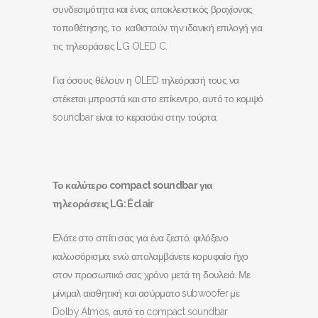
συνδεσιμότητα και ένας αποκλειστικός βραχίονας
τοποθέτησης, το καθιστούν την ιδανική επιλογή για
τις τηλεοράσεις LG OLED C.
Για όσους θέλουν η OLED τηλεόρασή τους να
στέκεται μπροστά και στο επίκεντρο, αυτό το κομψό
soundbar είναι το κερασάκι στην τούρτα.
Το καλύτερο compact
soundbar
για
τηλεοράσεις LG
: Éclair
Ελάτε στο σπίτι σας για ένα ζεστό, φιλόξενο
καλωσόρισμα, ενώ απολαμβάνετε κορυφαίο ήχο
στον προσωπικό σας χρόνο μετά τη δουλειά. Με
μίνιμαλ αισθητική και ασύρματο subwoofer με
Dolby Atmos, αυτό το compact soundbar