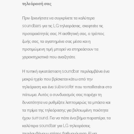
τηλεόρασή σας
Πριν ξεκινήσετε να συγκρίνετε τα καλύτερα
soundbars για τις LG τηλεοράσεις, σκεφτείτε τις
προτεραιότητές σας. Η αισθητική σας, ο τρόπος
ζωής σας, τα αγαπημένα σας μέσα και η
προτιμώμενη τιμή μπορεί να επηρεάσουν τα
χαρακτηριστικά που αναζητάτε.
Η τυπική εγκατάσταση soundbar περιλαμβάνει ένα
μακρύ ηχείο που βρίσκεται κάτω από την
τηλεόραση και ένα subwoofer που τοποθετείται στο
πάτωμα. Αυτός ο συνδυασμός σας παρέχει τη
δυνατότητα να ρυθμίζετε λεπτομερώς τα μπάσα και
τα πρίμα της τηλεόρασης για βελτιωμένη ποιότητα
ήχου surround. Για να πάτε ένα βήμα παραπέρα, τα
καλύτερα soundbar για LG τηλεοράσεις
περιλαμβάνουν επίσης βαθμονόμηση AI για