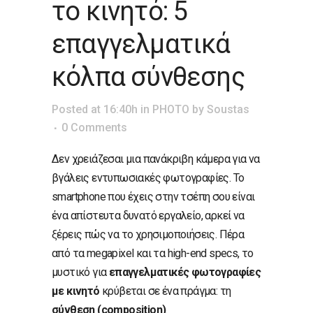
το κινητό: 5
επαγγελματικά
κόλπα σύνθεσης
Posted at 16:40h
in
PHOTO
by
Soustas
0 Comments
Δεν χρειάζεσαι μια πανάκριβη κάμερα για να
βγάλεις εντυπωσιακές φωτογραφίες. Το
smartphone που έχεις στην τσέπη σου είναι
ένα απίστευτα δυνατό εργαλείο, αρκεί να
ξέρεις πώς να το χρησιμοποιήσεις. Πέρα
από τα megapixel και τα high-end specs, το
μυστικό για
επαγγελματικές φωτογραφίες
με κινητό
κρύβεται σε ένα πράγμα: τη
σύνθεση (composition)
.