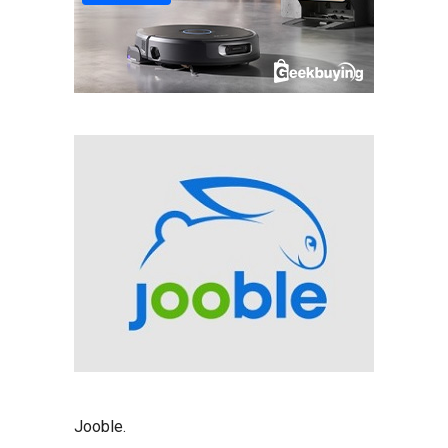
Jooble
.