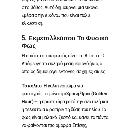
στο βάθος. Αυτό δημιουργεί μια εικόνα
«μέσα στην εικόνα» που είναι πολύ
ελκυστική.
5. Εκμεταλλεύσου Το Φυσικό
Φως
Η ποιότητα του φωτός είναι το Α και το Ω.
Απέφευγε το σκληρό μεσημεριανό ήλιο, ο
οποίος δημιουργεί έντονες, άσχημες σκιές.
Το κόλπο:
Η καλύτερη ώρα για
φωτογράφιση είναι η
«Χρυσή Ώρα» (Golden
Hour)
— η πρώτη ώρα μετά την ανατολή και
η τελευταία ώρα πριν τη δύση του ηλίου. Το
φως είναι μαλακό, ζεστό και κάνει τα πάντα
να φαίνονται πιο όμορφα. Επίσης,