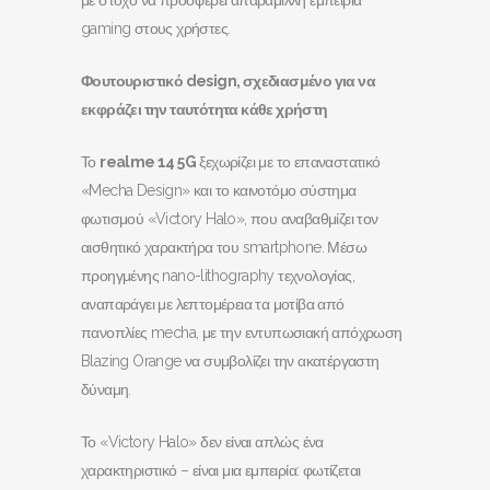
με στόχο να προσφέρει απαράμιλλη εμπειρία
gaming στους χρήστες.
Φουτουριστικό
design
, σχεδιασμένο για να
εκφράζει την ταυτότητα κάθε χρήστη
Το
realme
14 5
G
ξεχωρίζει με το επαναστατικό
«Mecha Design» και το καινοτόμο σύστημα
φωτισμού «Victory Halo», που αναβαθμίζει τον
αισθητικό χαρακτήρα του smartphone. Μέσω
προηγμένης nano-lithography τεχνολογίας,
αναπαράγει με λεπτομέρεια τα μοτίβα από
πανοπλίες mecha, με την εντυπωσιακή απόχρωση
Blazing Orange να συμβολίζει την ακατέργαστη
δύναμη.
Το «Victory Halo» δεν είναι απλώς ένα
χαρακτηριστικό – είναι μια εμπειρία: φωτίζεται