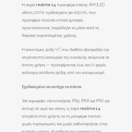
Η σειρά
realme
14
προσφέρει επίσης AMOLED
οθόνη 120Hz σχεδιασμένη για esports, που
προσφέρει πλούσια οπτική εμπειρία,
προστατεύοντας παράλληλα τα μάτια κατά τη
διάρκεια παρατεταμένης χρήσης.
Η καινοτόμος ψύξη VC που διαθέτει εξασφαλίζει την
απρόσκοπτη λειτουργία της συσκευής ακόμα και σε
έντονη χρήση — προσφέροντας έως και 10 φορές
καλύτερη απόδοση ψύξης από τον ανταγωνισμό.
Σχεδιασμένο να αντέχει τα πάντα
Με κορυφαίες πιστοποιήσεις IP69, IP68 και IP66 για
αντοχή σε νερό και σκόνη, η σειρά
realme
14
επιτρέπει στον χρήστη να τη μεταφέρει παντού
χωρίς περιορισμούς και χωρίς καθυστερήσεις στην
εμπειρία χρήσης. Η στιβαρή της κατασκευή την