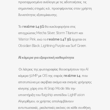
προσαρμοσμένα ανάλογα με τις ειδοποιήσεις, τις
σημαντικές στιγμές κ.ά., προσφέροντας στον χρήστη
δυνατότητες εξατομίκευσης.
Το
realme 14 5G
θα κυκλοφορήσει στις
αποχρώσεις Mecha Silver, Storm Titanium και
Warrior Pink, ενώ το
realme 14T 5G
έρχεται σε
Obsidian Black, Lightning Purple και Surf Green.
AI
κάμερα για εξαιρετική καθαρότητα
Οι λάτρεις της φωτογραφίας θα εκτιμήσουν την AI
κάμερα 50MP με OIS της σειράς
realme
14
, που
αποτυπώνει με ακρίβεια ακόμα και σκηνές γρήγορης
κίνησης χάρη στο AI Snap Mode. Με την
υποστήριξη του flagship επιπέδου LightFusion
Αλγορίθμου, οι χρήστες απολαμβάνουν
εντυπωσιακές, ρεαλιστικές εικόνες σε κάθε συνθήκη.