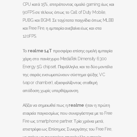
CPU κατά 15%, επιτρέποντας ομαλό gaming έως και
90FPS σε τίτλους όπως το Call of Duty Mobile,
PUBG και BGMI. Σε ταχύτατα παιχνίδια όπως MLBB
και Free Fire, η εμπειρία ανεβαίνει έως και στα
120FPS.
Το
realme
14
T
προσφέρει επίσης ομαλή εμπειρία
χάρη στο πανίσχυρο MediaTek Dimensity 6300
Energy 5G chipset. Παράλληλα, και τα δύο μοντέλα
της σειράς ενσωματώνουν σύστημα ψύξης VC
(vapor chamber), εξασφαλίζοντας σταθερή
απόδοση χωρίς υπερθέρμανση.
Αξίζει να σημειωθεί πως η
realme
ήταν η πρώτη
εταιρεία παγκοσμίως που συνεργάστηκε με το Free
Fire ως smartphone partner. Τρία χρόνια μετά,
επιστρέφει ως Επίσημος Συνεργάτης του Free Fire,