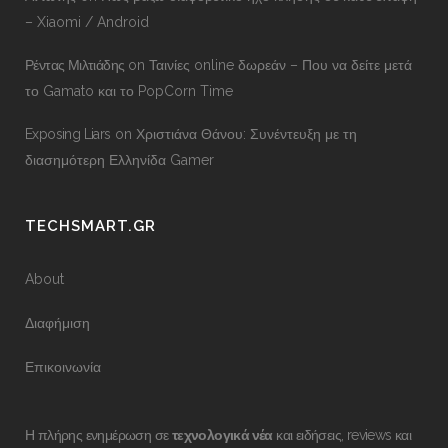
– Xiaomi / Android
Ρέντας Μιλτιάδης
on
Ταινίες online δωρεάν – Που να δείτε μετά
το Gamato και το PopCorn Time
Exposing Liars
on
Χριστιάνα Θάνου: Συνέντευξη με τη
διασημότερη Ελληνίδα Gamer
TECHSMART.GR
About
Διαφήμιση
Επικοινωνία
Η πλήρης ενημέρωση σε
τεχνολογικά νέα
και ειδήσεις, reviews και