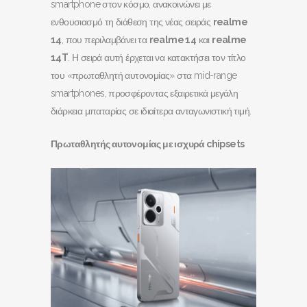
smartphone στον κόσμο, ανακοινώνει με
ενθουσιασμό τη διάθεση της νέας σειράς
realme
14
, που περιλαμβάνει τα
realme
14
και
realme
14
T
. Η σειρά αυτή έρχεται να κατακτήσει τον τίτλο
του «πρωταθλητή αυτονομίας» στα mid-range
smartphones, προσφέροντας εξαιρετικά μεγάλη
διάρκεια μπαταρίας σε ιδιαίτερα ανταγωνιστική τιμή.
Πρωταθλητής αυτονομίας με ισχυρά
chipsets