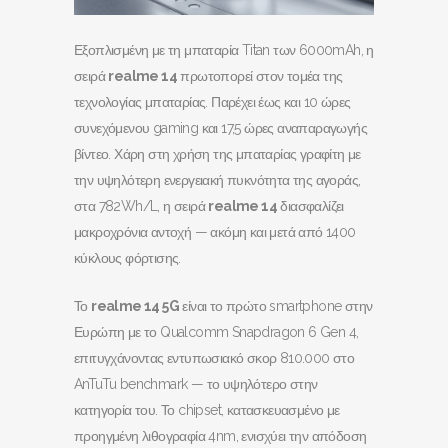
Εξοπλισμένη με τη μπαταρία Titan των 6000mAh, η
σειρά
realme
14
πρωτοπορεί στον τομέα της
τεχνολογίας μπαταρίας. Παρέχει έως και 10 ώρες
συνεχόμενου gaming και 17,5 ώρες αναπαραγωγής
βίντεο. Χάρη στη χρήση της μπαταρίας γραφίτη με
την υψηλότερη ενεργειακή πυκνότητα της αγοράς,
στα 782Wh/L, η σειρά
realme
14
διασφαλίζει
μακροχρόνια αντοχή — ακόμη και μετά από 1400
κύκλους φόρτισης.
Το
realme
14 5
G
είναι το πρώτο smartphone στην
Ευρώπη με το Qualcomm Snapdragon 6 Gen 4,
επιτυγχάνοντας εντυπωσιακό σκορ 810.000 στο
AnTuTu benchmark — το υψηλότερο στην
κατηγορία του. Το chipset, κατασκευασμένο με
προηγμένη λιθογραφία 4nm, ενισχύει την απόδοση