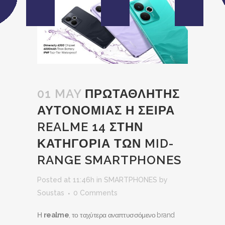
01 MAY
ΠΡΩΤΑΘΛΗΤΗΣ
ΑΥΤΟΝΟΜΙΑΣ Η ΣΕΙΡΑ
REALME 14 ΣΤΗΝ
ΚΑΤΗΓΟΡΙΑ ΤΩΝ MID-
RANGE SMARTPHONES
Posted at 11:46h
in
SMARTPHONES
by
Soustas
0 Comments
Η
realme
, το ταχύτερα αναπτυσσόμενο brand