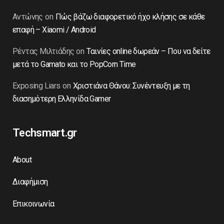
Αντώνης
on
Πώς βάζω διαφορετικό ήχο κλήσης σε κάθε
επαφή – Xiaomi / Android
Ρέντας Μιλτιάδης
on
Ταινίες online δωρεάν – Που να δείτε
μετά το Gamato και το PopCorn Time
Exposing Liars
on
Χριστιάνα Θάνου: Συνέντευξη με τη
διασημότερη Ελληνίδα Gamer
Techsmart.gr
About
Διαφήμιση
Επικοινωνία