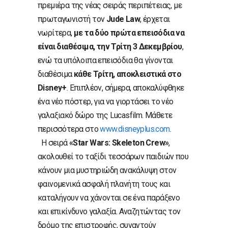
πρεμιέρα της νέας σειράς περιπέτειας, με
πρωταγωνιστή τον
Jude Law
, έρχεται
νωρίτερα,
με τα δύο πρώτα επεισόδια να
είναι διαθέσιμα, την Τρίτη 3 Δεκεμβρίου
,
ενώ τα υπόλοιπα επεισόδια θα γίνονται
διαθέσιμα
κάθε Τρίτη,
αποκλειστικά στο
Disney+
. Επιπλέον, σήμερα, αποκαλύφθηκε
ένα νέο πόστερ, για να γιορτάσει το νέο
γαλαξιακό δώρο της Lucasfilm. Μάθετε
περισσότερα στο
www.disneyplus.com
.
Η σειρά
«Star Wars: Skeleton Crew»
,
ακολουθεί το ταξίδι τεσσάρων παιδιών που
κάνουν μια μυστηριώδη ανακάλυψη στον
φαινομενικά ασφαλή πλανήτη τους και
καταλήγουν να χάνονται σε ένα παράξενο
και επικίνδυνο γαλαξία. Αναζητώντας τον
δρόμο της επιστροφής, συναντούν