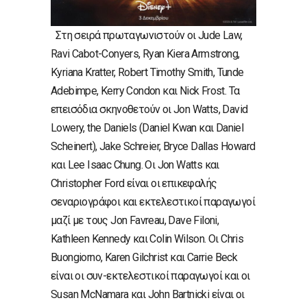
Στη σειρά πρωταγωνιστούν οι Jude Law,
Ravi Cabot-Conyers, Ryan Kiera Armstrong,
Kyriana Kratter, Robert Timothy Smith, Tunde
Adebimpe, Kerry Condon και Nick Frost. Τα
επεισόδια σκηνοθετούν οι Jon Watts, David
Lowery, the Daniels (Daniel Kwan και Daniel
Scheinert), Jake Schreier, Bryce Dallas Howard
και Lee Isaac Chung. Οι Jon Watts και
Christopher Ford είναι οι επικεφαλής
σεναριογράφοι και εκτελεστικοί παραγωγοί
μαζί με τους Jon Favreau, Dave Filoni,
Kathleen Kennedy και Colin Wilson. Οι Chris
Buongiorno, Karen Gilchrist και Carrie Beck
είναι οι συν-εκτελεστικοί παραγωγοί και οι
Susan McNamara και John Bartnicki είναι οι