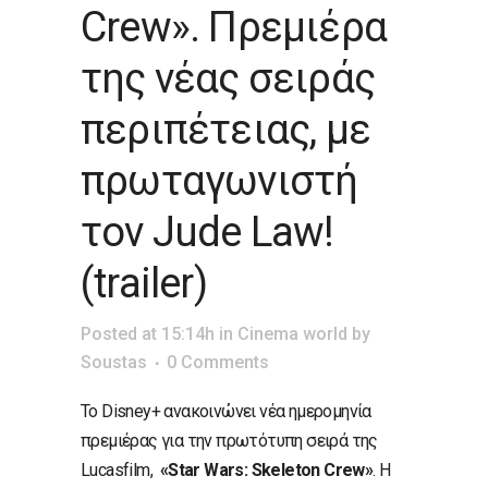
Crew». Πρεμιέρα
της νέας σειράς
περιπέτειας, με
πρωταγωνιστή
τον Jude Law!
(trailer)
Posted at 15:14h
in
Cinema world
by
Soustas
0 Comments
Το Disney+ ανακοινώνει νέα ημερομηνία
πρεμιέρας για την πρωτότυπη σειρά της
Lucasfilm,
«Star Wars: Skeleton Crew»
. Η