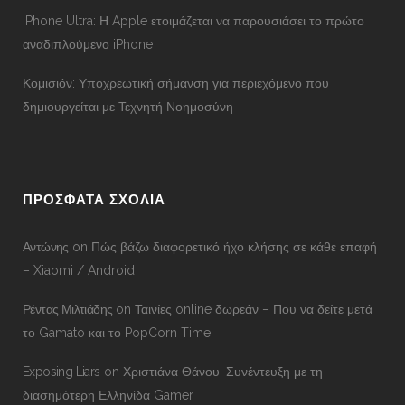
iPhone Ultra: Η Apple ετοιμάζεται να παρουσιάσει το πρώτο
αναδιπλούμενο iPhone
Κομισιόν: Υποχρεωτική σήμανση για περιεχόμενο που
δημιουργείται με Τεχνητή Νοημοσύνη
ΠΡΟΣΦΑΤΑ ΣΧΟΛΙΑ
Αντώνης
on
Πώς βάζω διαφορετικό ήχο κλήσης σε κάθε επαφή
– Xiaomi / Android
Ρέντας Μιλτιάδης
on
Ταινίες online δωρεάν – Που να δείτε μετά
το Gamato και το PopCorn Time
Exposing Liars
on
Χριστιάνα Θάνου: Συνέντευξη με τη
διασημότερη Ελληνίδα Gamer