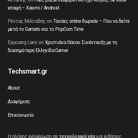
επαφή – Xiaomi / Android
Ρέντας Μιλτιάδης
on
Ταινίες online δωρεάν – Που να δείτε
μετά το Gamato και το PopCorn Time
Exposing Liars
on
Χριστιάνα Θάνου: Συνέντευξη με τη
διασημότερη Ελληνίδα Gamer
Techsmart.gr
About
Διαφήμιση
Επικοινωνία
Η πλήρης ενημέρωση σε
τεχνολογικά νέα
και ειδήσεις,