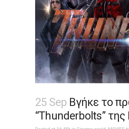
25 Sep
Βγήκε το πρώ
“Thunderbolts” της 