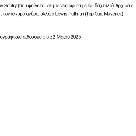
 Sentry (που φαίνεται σε μια νέα αφίσα με έξι δάχτυλα). Αρχικά ο
τον ισχυρό άνδρα, αλλά ο Lewis Pullman (Top Gun: Maverick)
τογραφικές αίθουσες στις 2 Μαΐου 2025.