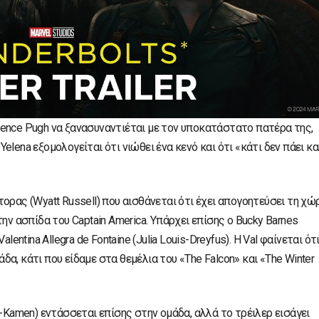
lorence Pugh να ξανασυναντιέται με τον υποκατάστατο πατέρα της,
 Yelena εξομολογείται ότι νιώθει ένα κενό και ότι «κάτι δεν πάει κ
ορας (Wyatt Russell) που αισθάνεται ότι έχει απογοητεύσει τη χώ
ην ασπίδα του Captain America. Υπάρχει επίσης ο Bucky Barnes
entina Allegra de Fontaine (Julia Louis-Dreyfus). Η Val φαίνεται ότ
άδα, κάτι που είδαμε στα θεμέλια του «The Falcon» και «The Winter
n-Kamen) εντάσσεται επίσης στην ομάδα, αλλά το τρέιλερ εισάγει