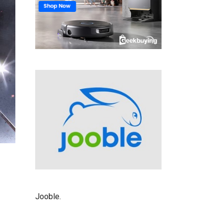
Jooble
.