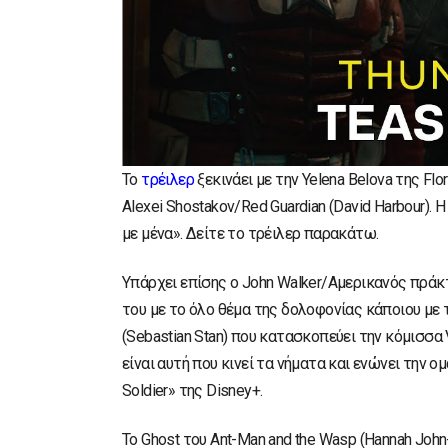
Το
τρέιλερ
ξεκινάει με την Yelena Belova της F
Alexei Shostakov/Red Guardian (David Harbour). Η
με μένα». Δείτε το τρέιλερ παρακάτω.
Υπάρχει επίσης ο John Walker/Αμερικανός πράκτ
του με το όλο θέμα της δολοφονίας κάποιου με τ
(Sebastian Stan) που κατασκοπεύει την κόμισσα Val
είναι αυτή που κινεί τα νήματα και ενώνει την ομ
Soldier» της Disney+.
Το Ghost του Ant-Man and the Wasp (Hannah Joh