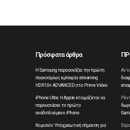
Πρόσφατα άρθρα
ΠΡ
Η Samsung παρουσιάζει την πρώτη
Αντ
παγκοσμίως εμπειρία streaming
διαφ
HDR10+ ADVANCED στο Prime Video
επαφ
iPhone Ultra: Η Apple ετοιμάζεται να
Ρέντ
παρουσιάσει το πρώτο
δωρε
αναδιπλούμενο iPhone
Gama
Κομισιόν: Υποχρεωτική σήμανση για
Expo