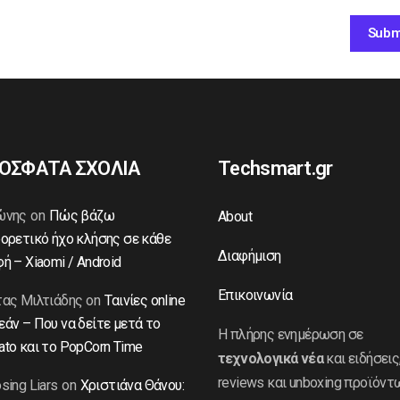
ΟΣΦΑΤΑ ΣΧΟΛΙΑ
Techsmart.gr
ώνης
on
Πώς βάζω
About
ορετικό ήχο κλήσης σε κάθε
Διαφήμιση
ή – Xiaomi / Android
Επικοινωνία
ας Μιλτιάδης
on
Ταινίες online
άν – Που να δείτε μετά το
Η πλήρης ενημέρωση σε
to και το PopCorn Time
τεχνολογικά νέα
και ειδήσεις
reviews και unboxing προϊόντ
sing Liars
on
Χριστιάνα Θάνου: