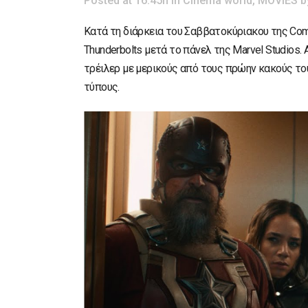
Posted at 16:45h
in
Cinema world
,
MOVIES
b
Κατά τη διάρκεια του Σαββατοκύριακου της Com
Thunderbolts μετά το πάνελ της Marvel Studios.
τρέιλερ με μερικούς από τους πρώην κακούς το
τύπους.