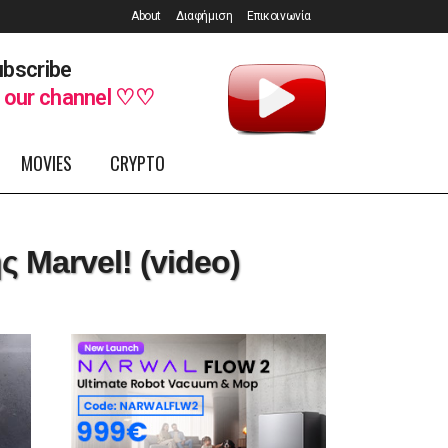
About
Διαφήμιση
Επικοινωνία
bscribe
o
our channel ♡♡
MOVIES
CRYPTO
ς Marvel! (video)