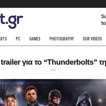
Su
t
ARTS
PC
GAMES
PHOTOGRAPHY
OUR VIDEOS
railer για το “Thunderbolts” τη