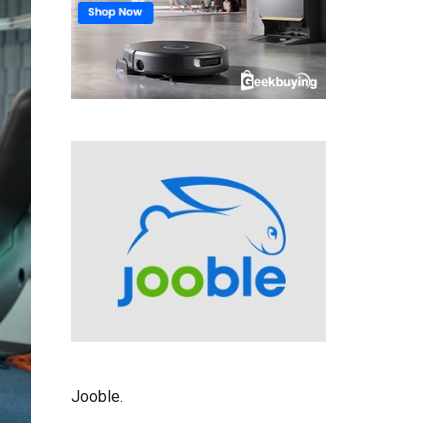
Jooble
.