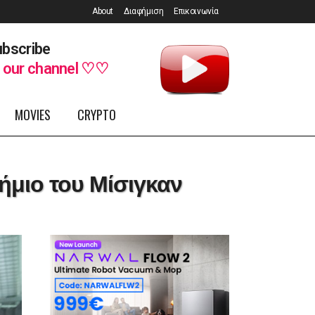
About
Διαφήμιση
Επικοινωνία
bscribe
o
our channel ♡♡
MOVIES
CRYPTO
ήμιο του Μίσιγκαν