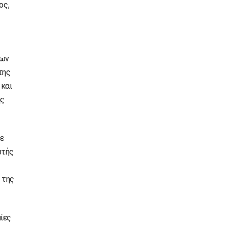
ος,
των
της
 και
ης
ε
ωτής
 της
ίες