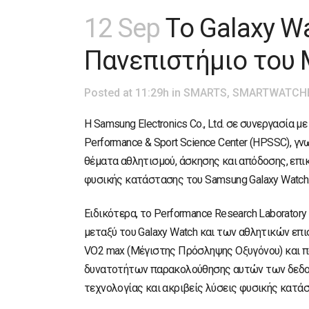
12 Sep
Το Galaxy W
Πανεπιστήμιο του 
Posted at 11:29h
in
SMARTS
,
SMARTWATCH
Η Samsung Electronics Co., Ltd. σε συνεργασία 
Performance & Sport Science Center (HPSSC), γ
θέματα αθλητισμού, άσκησης και απόδοσης, επ
φυσικής κατάστασης του Samsung Galaxy Watch
Ειδικότερα, το Performance Research Laborato
μεταξύ του Galaxy Watch και των αθλητικών ε
VO2 max (Μέγιστης Πρόσληψης Οξυγόνου) και π
δυνατοτήτων παρακολούθησης αυτών των δεδομέ
τεχνολογίας και ακριβείς λύσεις φυσικής κατά