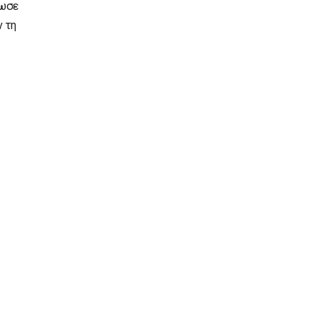
λωσε
ν τη