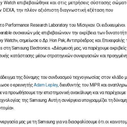
xy Watch επιβεβαιώθηκε και στις μετρήσεις σύστασης σώματ
ν DEXA, την πλέον αξιόπιστη διαγνωστική εξέταση που
 Performance Research Laboratory του Μίσιγκαν. Οι ειδικευμένοι
earable συσκευών μάς επιβεβαιώνουν την ακρίβεια των δυνατοτή
 Watch», σημείωσε ο Δρ. Hon Pak, Αντιπρόεδρος και Επικεφαλής 
ss στη Samsung Electronics. «Δέσμευσή μας, να παρέχουμε ακριβείς
σικής κατάστασης μέσω στρατηγικών συνεργασιών και προηγμέν
ράδειγμα της δύναμης του συνδυασμού τεχνογνωσίας στον κλάδο μ
ήλωσε ο ερευνητής
Adam Lepley
, διευθυντής του MiPR και αναπληρ
ε να προωθήσουμε την επιστημονική ανακάλυψη και να παρέχουμε
χνολογίας της Samsung. Αυτή η συνέργεια υπογραμμίζει τη δύναμη
τομία».
νεργασία μας με τη Samsung για να διασφαλίσουμε ότι οι καινοτομ