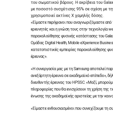
του σωματικού βάρους. Η ακρίβεια του Gala
με ποσοστό συσχέτισης 95% σε σχέση με τη
χρησιμοποιεί ακτίνες Χ χαμηλής δόσης.
«Είμαστε περήφανοι που αναγνωριζόμαστε από το
ερευνητές και η γνώση τους στην τεχνολογία w
παρακολούθησης φυσικής κατάστασης του Galaxy
Ομάδας Digital Health, Mobile eXperience Busine
κατατοπιστικές εμπειρίες παρακολούθησης φυ
έρευνας».
«Η συνεργασία μας με τη Samsung αποτελεί πα
ανεξάρτητη έρευνα σε ακαδημαϊκό επίπεδο», δ
διευθυντής έρευνας του HPSSC. «Μαζί, μπορούμ
πληροφορίες που θα ενισχύσουν τη χρήση της τε
ένωσης της ακαδημαϊκής αριστείας με την καινο
«Είμαστε ενθουσιασμένοι που συνεχίζουμε τη συ