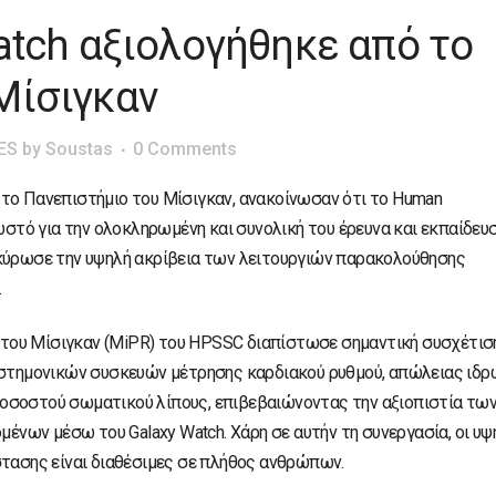
atch αξιολογήθηκε από το
Μίσιγκαν
ES
by
Soustas
0 Comments
με το Πανεπιστήμιο του Μίσιγκαν, ανακοίνωσαν ότι το Human
νωστό για την ολοκληρωμένη και συνολική του έρευνα και εκπαίδευ
ικύρωσε την υψηλή ακρίβεια των λειτουργιών παρακολούθησης
.
ry του Μίσιγκαν (MiPR) του HPSSC διαπίστωσε σημαντική συσχέτισ
πιστημονικών συσκευών μέτρησης καρδιακού ρυθμού, απώλειας ιδρ
οσοστού σωματικού λίπους, επιβεβαιώνοντας την αξιοπιστία τω
νων μέσω του Galaxy Watch. Χάρη σε αυτήν τη συνεργασία, οι υψ
στασης είναι διαθέσιμες σε πλήθος ανθρώπων.