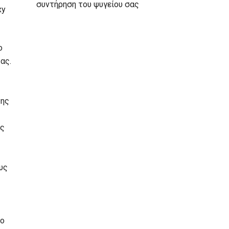
συντήρηση του ψυγείου σας
xy
ο
ας.
της
ες
υς
νο