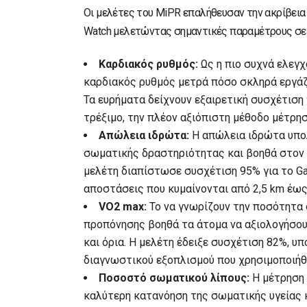
Οι μελέτες του MiPR επαλήθευσαν την ακρίβει
Watch μελετώντας σημαντικές παραμέτρους σε 
Καρδιακός ρυθμός:
Ως η πιο συχνά ελεγχ
καρδιακός ρυθμός μετρά πόσο σκληρά εργάζ
Τα ευρήματα δείχνουν εξαιρετική συσχέτισ
τρέξιμο, την πλέον αξιόπιστη μέθοδο μέτρη
Απώλεια ιδρώτα:
Η απώλεια ιδρώτα υπολ
σωματικής δραστηριότητας και βοηθά στον
μελέτη διαπίστωσε συσχέτιση 95% για το Ga
αποστάσεις που κυμαίνονται από 2,5 km έως
VO2 max:
Το να γνωρίζουν την ποσότητα 
προπόνησης βοηθά τα άτομα να αξιολογήσου
και όρια. Η μελέτη έδειξε συσχέτιση 82%, υ
διαγνωστικού εξοπλισμού που χρησιμοποιήθη
Ποσοστό σωματικού λίπους:
Η μέτρηση 
καλύτερη κατανόηση της σωματικής υγείας 