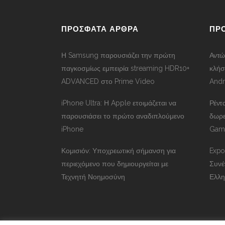
ΠΡΟΣΦΑΤΑ ΑΡΘΡΑ
ΠΡ
Η Samsung παρουσιάζει την πρώτη
Αντώ
παγκοσμίως εμπειρία streaming HDR10+
κλήσ
ADVANCED στο Prime Video
Andr
iPhone Ultra: Η Apple ετοιμάζεται να
Ρέντ
παρουσιάσει το πρώτο αναδιπλούμενο
δωρε
iPhone
Gama
Κομισιόν: Υποχρεωτική σήμανση για
Expos
περιεχόμενο που δημιουργείται με
Συνέ
Τεχνητή Νοημοσύνη
Ελλη