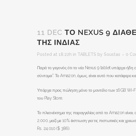
11 DEC
ΤΟ NEXUS 9 ΔΙΑΘ
ΤΗΣ ΙΝΔΙΑΣ
Posted at 18:22h
in
TABLETS
by
Soustas
0 C
Παρά το γεγονός ότι το νέο Nexus 9 tablet υπάρχει ήδη σ
σύντομα”. Το Amazon, όμως, είναι αυτό που κατάφερε κα
Υπάρχει προς πώληση μόνο το μοντέλο των 16GB Wi-Fi, κ
του Play Store.
Το πλεονέκτημα της παραγγελίας από το Amazon είναι, 
2.000, μαζί με 10% έκπτωση για τις πιστωτικές και χρεω
Rs. 24.010 ($ 386).