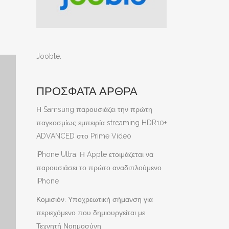
Jooble
.
ΠΡΟΣΦΑΤΑ ΑΡΘΡΑ
Η Samsung παρουσιάζει την πρώτη
παγκοσμίως εμπειρία streaming HDR10+
ADVANCED στο Prime Video
iPhone Ultra: Η Apple ετοιμάζεται να
παρουσιάσει το πρώτο αναδιπλούμενο
iPhone
Κομισιόν: Υποχρεωτική σήμανση για
περιεχόμενο που δημιουργείται με
Τεχνητή Νοημοσύνη