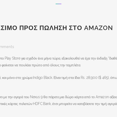
ΕΣΙΜΟ ΠΡΟΣ ΠΩΛΗΣΗ ΣΤΟ AMAZON
omments
το Play Store για σχεδόν ένα μήνα τώρα, εξακολουθεί να έχει την ένδειξη “διαθ
ι φαίνεται να πουλάει πρώτο από όλους την ταμπλέτα.
αι μόνο στο χρώμα Indigo Black. Είναι τιμή στα ίδια Rs. 28,900 ($ 465), όπ
οτι με την αγορά του Nexus 9 θα πάρετε μια δώρο κάρτα από το Amazon αξίας
στικές κάρτες πελατών HDFC Bank, έτσι μπορείτε να κατεβάσετε την τιμή αγορ