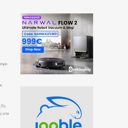
έσιμο
ως
 Rs.
άς στα