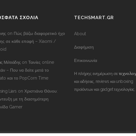
ΟΣΦΑΤΑ ΣΧΟΛΙΑ
TECHSMART.GR
νης
on
Πώς βάζω διαφορετικό ήχο
About
ης σε κάθε επαφή – Xiaomi /
Διαφήμιση
oid
Επικοινωνία
ας Μιλτιάδης
on
Ταινίες online
άν – Που να δείτε μετά το
Η πλήρης ενημέρωση σε
τεχνολογ
to και το PopCorn Time
και ειδήσεις, reviews και unboxing
προϊόντων και gadget τεχνολογίας.
ing Liars
on
Χριστιάνα Θάνου:
ντευξη με τη διασημότερη
νίδα Gamer