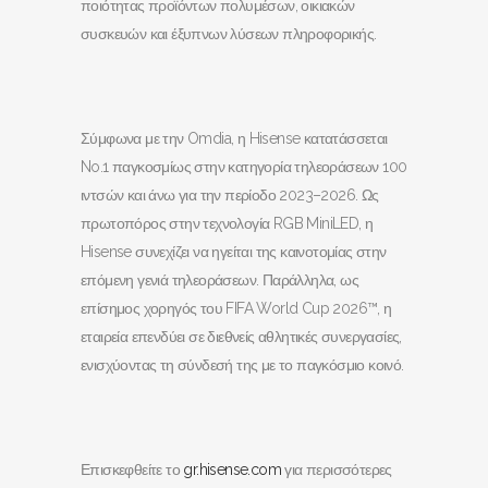
ποιότητας προϊόντων πολυμέσων, οικιακών
συσκευών και έξυπνων λύσεων πληροφορικής.
Σύμφωνα με την Omdia, η Hisense κατατάσσεται
No.1 παγκοσμίως στην κατηγορία τηλεοράσεων 100
ιντσών και άνω για την περίοδο 2023–2026. Ως
πρωτοπόρος στην τεχνολογία RGB MiniLED, η
Hisense συνεχίζει να ηγείται της καινοτομίας στην
επόμενη γενιά τηλεοράσεων. Παράλληλα, ως
επίσημος χορηγός του FIFA World Cup 2026™, η
εταιρεία επενδύει σε διεθνείς αθλητικές συνεργασίες,
ενισχύοντας τη σύνδεσή της με το παγκόσμιο κοινό.
Επισκεφθείτε το
gr.hisense.com
για περισσότερες