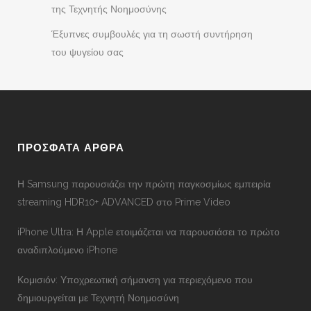
της Τεχνητής Νοημοσύνης
Έξυπνες συμβουλές για τη σωστή συντήρηση
του ψυγείου σας
ΠΡΟΣΦΑΤΑ ΑΡΘΡΑ
Η Samsung παρουσιάζει την πρώτη παγκοσμίως εμπειρία
streaming HDR10+ ADVANCED στο Prime Video
iPhone Ultra: Η Apple ετοιμάζεται να παρουσιάσει το πρώτο
αναδιπλούμενο iPhone
Κομισιόν: Υποχρεωτική σήμανση για περιεχόμενο που
δημιουργείται με Τεχνητή Νοημοσύνη