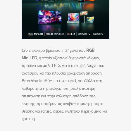
Στο επίκεντρο βρίσκεται η 2
γενιά των
RGB
η
MiniLED
, η οποία αξιοποιεί ξεχωριστά κόκκινα,
πράσινα και μπλε LEDs για πιο ακριβή έλεγχο του
φωτισμού και πιο πλούσια χρωματική απόδοση.
Επιπλέον to 180Hz native panel, συμβάλλει στη
καθαρότητα της εικόνας, στη ρεαλιστικότερη
απεικόνιση και στην καλύτερη απόδοση της
κίνησης, προσφέροντας αναβαθμισμένη εμπειρία
θέασης για ταινίες, σειρές, αθλητικό περιεχόμενο και
gaming.