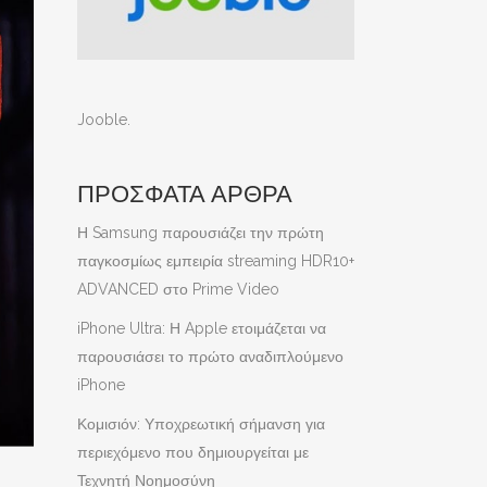
Jooble
.
ΠΡΟΣΦΑΤΑ ΑΡΘΡΑ
Η Samsung παρουσιάζει την πρώτη
παγκοσμίως εμπειρία streaming HDR10+
ADVANCED στο Prime Video
iPhone Ultra: Η Apple ετοιμάζεται να
παρουσιάσει το πρώτο αναδιπλούμενο
iPhone
Κομισιόν: Υποχρεωτική σήμανση για
περιεχόμενο που δημιουργείται με
Τεχνητή Νοημοσύνη