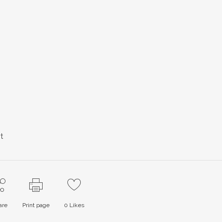
t
are
Print page
0
Likes