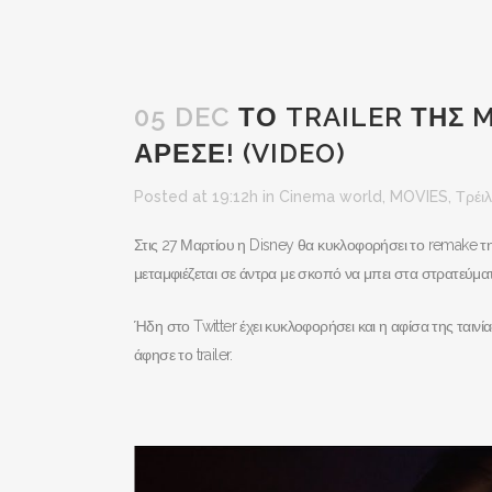
05 DEC
ΤΟ TRAILER ΤΗΣ 
ΑΡΕΣΕ! (VIDEO)
Posted at 19:12h
in
Cinema world
,
MOVIES
,
Τρέι
Στις 27 Μαρτίου η Disney θα κυκλοφορήσει το remake τη
μεταμφιέζεται σε άντρα με σκοπό να μπει στα στρατεύμα
Ήδη στο Twitter έχει κυκλοφορήσει και η αφίσα της ται
άφησε το trailer.