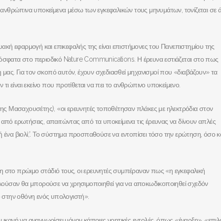
τα ανθρώπινα υποκείμενα μέσω των εγκεφαλικών τους μηνυμάτων, τονίζεται σε
τυακή εφαρμογή και επικεφαλής της είναι επιστήμονες του Πανεπιστημίου της
ρόσφατα στο περιοδικό Nature Communications. Η έρευνα εστιάζεται στο πως
μας. Για τον σκοπό αυτόν, έχουν σχεδιασθεί μηχανισμοί που «διαβάζουν» τα
ι είναι εκείνο που προτίθεται να πει το ανθρώπινο υποκείμενο.
 της Μασαχουσέτης), «οι ερευνητές τοποθέτησαν πλάκες με ηλεκτρόδια στον
 από ερωτήσεις, απαιτώντας από τα υποκείμενα τις έρευνας να δίνουν απλές
ή ένα βιολί;’. Το σύστημα προσπαθούσε να εντοπίσει τόσο την ερώτηση, όσο κα
η στο πρώιμο στάδιό τους, οι ερευνητές συμπέραναν πως «η εγκεφαλική
ούσαν θα μπορούσε να χρησιμοποιηθεί για να αποκωδικοποιηθεί σχεδόν
ο στην οθόνη ενός υπολογιστή».
ν ικανή να αναγνωρίσει μόνον κάποιες νοητικές εντολές, όπως «έναρξη», «επι