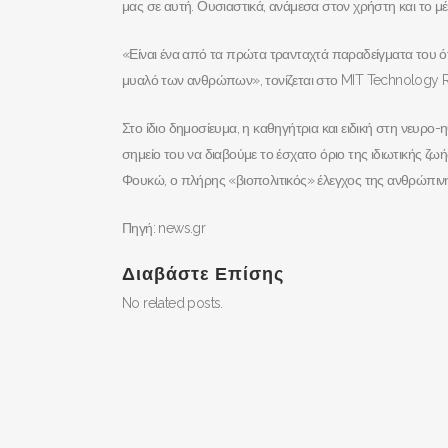
μας σε αυτή. Ουσιαστικά, ανάμεσα στον χρήστη και το μ
«Είναι ένα από τα πρώτα τρανταχτά παραδείγματα του ότι
μυαλό των ανθρώπων», τονίζεται στο MIT Technology R
Στο ίδιο δημοσίευμα, η καθηγήτρια και ειδική στη νευρο
σημείο του να διαβούμε το έσχατο όριο της ιδιωτικής ζ
Φουκώ, ο πλήρης «βιοπολιτικός» έλεγχος της ανθρώπινη
Πηγή: news.gr
Διαβάστε Επίσης
No related posts.