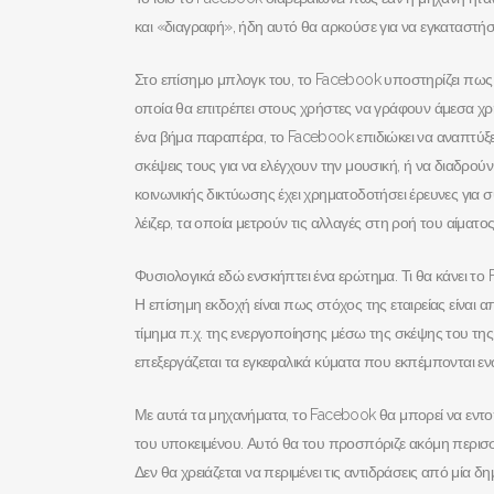
και «διαγραφή», ήδη αυτό θα αρκούσε για να εγκαταστήσ
Στο επίσημο μπλογκ του, το Facebook υποστηρίζει πως στ
οποία θα επιτρέπει στους χρήστες να γράφουν άμεσα χρη
ένα βήμα παραπέρα, το Facebook επιδιώκει να αναπτύξει
σκέψεις τους για να ελέγχουν την μουσική, ή να διαδρούν
κοινωνικής δικτύωσης έχει χρηματοδοτήσει έρευνες για
λέιζερ, τα οποία μετρούν τις αλλαγές στη ροή του αίματ
Φυσιολογικά εδώ ενσκήπτει ένα ερώτημα. Τι θα κάνει το 
Η επίσημη εκδοχή είναι πως στόχος της εταιρείας είναι 
τίμημα π.χ. της ενεργοποίησης μέσω της σκέψης του της μ
επεξεργάζεται τα εγκεφαλικά κύματα που εκπέμπονται ε
Με αυτά τα μηχανήματα, το Facebook θα μπορεί να εντοπίζ
του υποκειμένου. Αυτό θα του προσπόριζε ακόμη περισσ
Δεν θα χρειάζεται να περιμένει τις αντιδράσεις από μία 