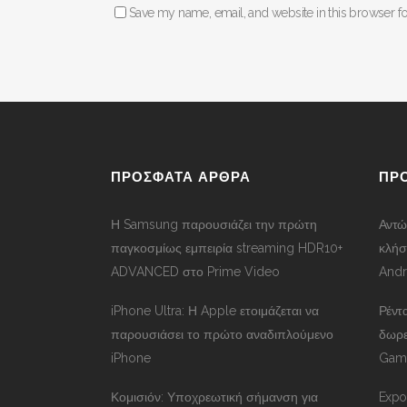
Save my name, email, and website in this browser fo
ΠΡΟΣΦΑΤΑ ΑΡΘΡΑ
ΠΡ
Η Samsung παρουσιάζει την πρώτη
Αντώ
παγκοσμίως εμπειρία streaming HDR10+
κλήσ
ADVANCED στο Prime Video
Andr
iPhone Ultra: Η Apple ετοιμάζεται να
Ρέντ
παρουσιάσει το πρώτο αναδιπλούμενο
δωρε
iPhone
Gama
Κομισιόν: Υποχρεωτική σήμανση για
Expos