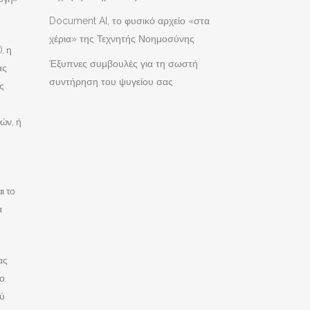
Document AI, το φυσικό αρχείο «στα
χέρια» της Τεχνητής Νοημοσύνης
, η
Έξυπνες συμβουλές για τη σωστή
ας
συντήρηση του ψυγείου σας
ς
ών, ή
ι το
α
ις
ο.
ού