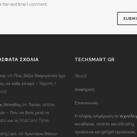
r the next time I comment.
ΟΣΦΑΤΑ ΣΧΟΛΙΑ
TECHSMART.GR
νης
on
Πώς βάζω διαφορετικό ήχο
About
ης σε κάθε επαφή – Xiaomi /
Διαφήμιση
oid
Επικοινωνία
ας Μιλτιάδης
on
Ταινίες online
άν – Που να δείτε μετά το
Η πλήρης ενημέρωση σε
τεχνολογ
to και το PopCorn Time
και ειδήσεις, reviews και unboxing
προϊόντων και gadget τεχνολογίας.
ing Liars
on
Χριστιάνα Θάνου: