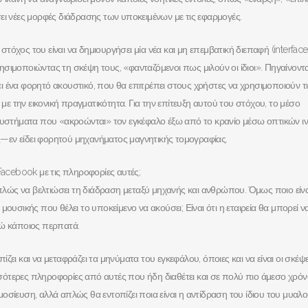
ει νέες μορφές διάδρασης των υποκειμένων με τις εφαρμογές.
όχος του είναι να δημιουργήσει μία νέα και μη επεμβατική διεπαφή (interface)
σιμοποιώντας τη σκέψη τους, «φανταζόμενοι πως μιλούν οι ίδιοι». Πηγαίνοντ
 ένα φορητό ακουστικό, που θα επιτρέπει στους χρήστες να χρησιμοποιούν τι
 με την εικονική πραγματικότητα. Για την επίτευξη αυτού του στόχου, το μέσο
 συστήματα που «ακροώνται» τον εγκέφαλο έξω από το κρανίο μέσω οπτικών ιν
ος—εν είδει φορητού μηχανήματος μαγνητικής τομογραφίας.
Facebook με τις πληροφορίες αυτές;
απλώς να βελτιώσει τη διάδραση μεταξύ μηχανής και ανθρώπου. Όμως ποιο είνα
ουσικής που θέλει το υποκείμενο να ακούσει; Είναι ότι η εταιρεία θα μπορεί ν
νώ κάποιος περπατά.
ει και να μεταφράζει τα μηνύματα του εγκεφάλου, όποιες και να είναι οι σκέψε
ότερες πληροφορίες από αυτές που ήδη διαθέτει και σε πολύ πιο άμεσο χρόν
δημοσίευση, αλλά απλώς θα εντοπίζει ποια είναι η αντίδραση του ίδιου του μυαλ