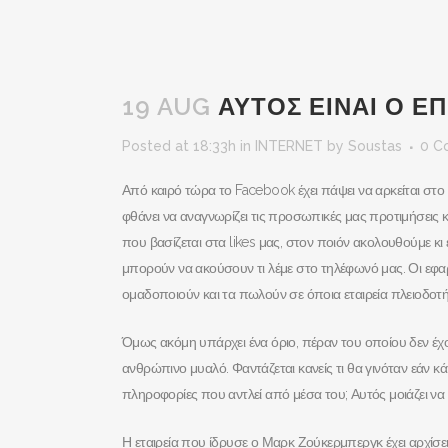
19 AUG
ΑΥΤΟΣ ΕΙΝΑΙ Ο Ε
Posted at 18:33h
in
INTERNET
by
Soustas
0 C
Από καιρό τώρα το Facebook έχει πάψει να αρκείται στο 
φθάνει να αναγνωρίζει τις προσωπικές μας προτιμήσεις κα
που βασίζεται στα likes μας, στον ποιόν ακολουθούμε κι 
μπορούν να ακούσουν τι λέμε στο τηλέφωνό μας. Οι εφαρμ
ομαδοποιούν και τα πωλούν σε όποια εταιρεία πλειοδοτή
Όμως ακόμη υπάρχει ένα όριο, πέραν του οποίου δεν έχουν
ανθρώπινο μυαλό. Φαντάζεται κανείς τι θα γινόταν εάν κά
πληροφορίες που αντλεί από μέσα του; Αυτός μοιάζει να
Η εταιρεία που ίδρυσε ο Μαρκ Ζούκερμπεργκ έχει αρχίσ