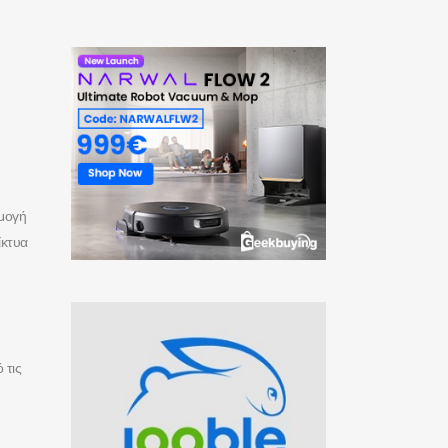
ρμογή
ίκτυα
 τις