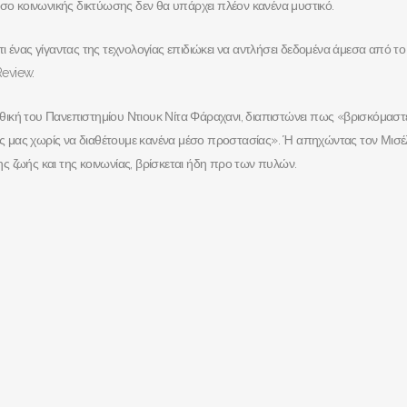
έσο κοινωνικής δικτύωσης δεν θα υπάρχει πλέον κανένα μυστικό.
 ένας γίγαντας της τεχνολογίας επιδιώκει να αντλήσει δεδομένα άμεσα από το
eview.
-ηθική του Πανεπιστημίου Ντιουκ Νίτα Φάραχανι, διαπιστώνει πως «βρισκόμαστ
ωής μας χωρίς να διαθέτουμε κανένα μέσο προστασίας». Ή απηχώντας τον Μισέ
ς ζωής και της κοινωνίας, βρίσκεται ήδη προ των πυλών.