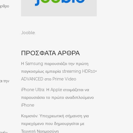
 άρθρο
Jooble
.
ΠΡΟΣΦΑΤΑ ΑΡΘΡΑ
Η Samsung παρουσιάζει την πρώτη
παγκοσμίως εμπειρία streaming HDR10+
ADVANCED στο Prime Video
ι την
iPhone Ultra: Η Apple ετοιμάζεται να
παρουσιάσει το πρώτο αναδιπλούμενο
iPhone
Κομισιόν: Υποχρεωτική σήμανση για
περιεχόμενο που δημιουργείται με
Τεχνητή Νοημοσύνη
λογή»