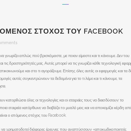
ΠΟΜΕΝΟΣ ΣΤΟΧΟΣ ΤΟΥ FACEBOOK
omments
να γνωρίζει απλώς πού βρισκόμαστε, με ποιον είμαστε και τι κάνουμε. Δεν του
ι τις δραστηριότητές μας. Αυτές μπορεί να τις γνωρίζει κάθε τεχνολογική εφα
επικοινωνούμε και στο τι αγοράζουμε. Επίσης όλες αυτές οι εφαρμογές και τα δ
ογές αυτές συγκεντρώνουν τα δεδομένα για το τι λέμε και τι κάνουμε, τα
σει.
 κατορθώσει όλες οι τεχνολογίες και οι εταιρείες τους να διεισδύσουν: το
ποια εταιρεία κατόρθωνε να διαβάζει το μυαλό μας και να αποκομίζει κέρδη από
 είναι ο επόμενος στόχος του Facebook.
ει να χρηματοδοτεί διάφορες έρευνες που αναπτύσσουν «αποκωδικοποιητές