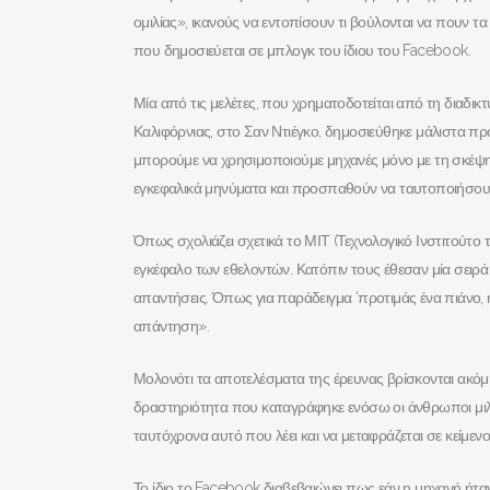
ομιλίας», ικανούς να εντοπίσουν τι βούλονται να πουν 
που δημοσιεύεται σε μπλογκ του ίδιου του Facebook.
Μία από τις μελέτες, που χρηματοδοτείται από τη διαδικ
Καλιφόρνιας, στο Σαν Ντιέγκο, δημοσιεύθηκε μάλιστα π
μπορούμε να χρησιμοποιούμε μηχανές μόνο με τη σκέψη 
εγκεφαλικά μηνύματα και προσπαθούν να ταυτοποιήσουν τ
Όπως σχολιάζει σχετικά το ΜΙΤ (Τεχνολογικό Ινστιτούτο
εγκέφαλο των εθελοντών. Κατόπιν τους έθεσαν μία σειρά
απαντήσεις. Όπως για παράδειγμα ‘προτιμάς ένα πιάνο, 
απάντηση».
Μολονότι τα αποτελέσματα της έρευνας βρίσκονται ακόμ
δραστηριότητα που καταγράφηκε ενόσω οι άνθρωποι μιλ
ταυτόχρονα αυτό που λέει και να μεταφράζεται σε κείμεν
Το ίδιο το Facebook διαβεβαιώνει πως εάν η μηχανή ήτα