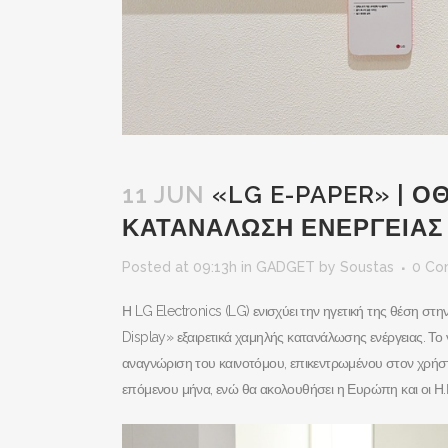
11 JUN
«LG E-PAPER» | 
ΚΑΤΑΝΑΛΩΣΗ ΕΝΕΡΓΕΙΑΣ
Posted at 09:13h
in
GADGET
by
Soustas
0 Co
Η LG Electronics (LG) ενισχύει την ηγετική της θέση 
Display» εξαιρετικά χαμηλής κατανάλωσης ενέργειας. Το
αναγνώριση του καινοτόμου, επικεντρωμένου στον χρήσ
επόμενου μήνα, ενώ θα ακολουθήσει η Ευρώπη και οι Η.Π