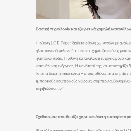
Βασική τεχνολογία και εξαιρετικά χαμηλή κατανάλω
Η οθόνη LG E-Paper διαθέτει οθόνη 32 ιντσών με ανάλυσ
ηλεκτρονικού μελανιού, η οποία σχηματίζει εικόνες μετ
ηλεκτρικό πεδίο. Η οθόνη καταναλώνει ενέργεια μόνο κα
κατανάλωση ενέργειας. Η ικανότητά της να υποστηρίζει
έντυπα διαφημιστικά υλικά – όπως οθόνες στα σημεία πώ
εμπορικούς εσωτερικούς χώρους, συμπεριλαμβανομένων 
περιβαλλόντων.*
Σχεδιασμός που θυμίζει χαρτί και άνετη εμπειρία π
Ένα άλλο χαρακτηριστικό που ξεχωρίζει στην οθόνη LG E-