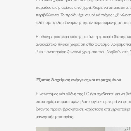
παραδοσιακής αφίσας από χαρτί. Χωρίς να απαιτείται ο
περιβάλλοντα. Το προϊόν έχει συνολικό πάχος 17,8 χιλιοστ
κιλά συμπεριλαμβανομένης της ενσωματωμένης μπαταρί
Η οθόνη προσφέρει επίσης μια άνετη εμπειρία θέασης και 
ανακλαστικό πίνακα χωρίς οπίσθιο φωτισμό. Χρησιμοποι
Paper αναπαράγει ζωντανά χρώματα που βοηθούν στη βε
Έξυπνη διαχείριση ενέργειας και περιεχομένου
Η καινοτόμος νέα οθόνη της LG έχει σχεδιαστεί για να 
υποστηρίζει παρατεταμένη λειτουργία και μπορεί να φο
(όταν το προϊόν βρίσκεται σε κατάσταση απενεργοποίη
μαγνητικής μπαταρίας.