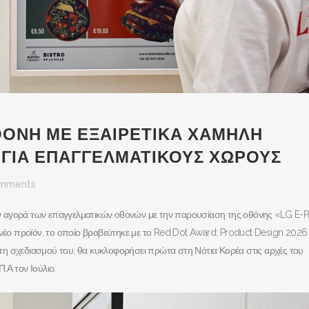
ΟΘΟΝΗ ΜΕ ΕΞΑΙΡΕΤΙΚΑ ΧΑΜΗΛΗ
 ΓΙΑ ΕΠΑΓΓΕΛΜΑΤΙΚΟΥΣ ΧΩΡΟΥΣ
mments
στην αγορά των επαγγελματικών οθονών με την παρουσίαση της οθόνης «LG E-
 νέο προϊόν, το οποίο βραβεύτηκε με το Red Dot Award: Product Design 2026
τη σχεδιασμού του, θα κυκλοφορήσει πρώτα στη Νότια Κορέα στις αρχές του
.Α τον Ιούλιο.