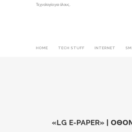
Τεχνολογία για όλους…
HOME
TECH STUFF
INTERNET
SM
«LG E-PAPER» | ΟΘΟ