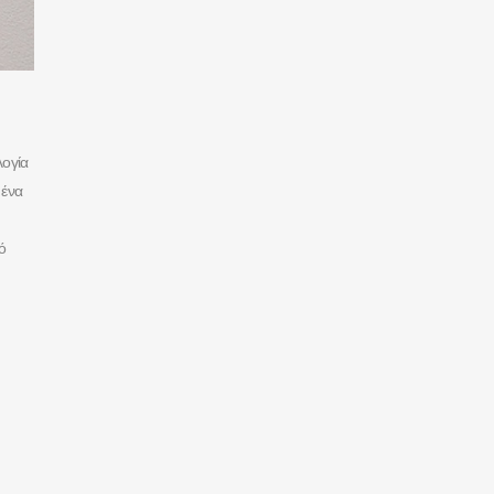
λογία
 ένα
ό