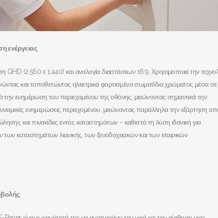
ση ενέργειας
η QHD (2.560 x 1.440) και αναλογία διαστάσεων 16:9. Χρησιμοποιεί την τεχνο
ακινώντας και τοποθετώντας ηλεκτρικά φορτισμένα σωματίδια χρώματος μέσα σε
τά την ενημέρωση του περιεχομένου της οθόνης, μειώνοντας σημαντικά την
 δυναμικές ενημερώσεις περιεχομένου, μειώνοντας παράλληλα την εξάρτηση απ
λησης και πινακίδες εντός καταστημάτων – καθιστά τη λύση ιδανική για
των καταστημάτων λιανικής, των ξενοδοχειακών και των εταιρικών
ροβολής
Paper είναι η ικανότητά της να αναπαράγει την υφή και την αίσθηση μιας