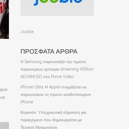
Jooble
.
ΠΡΟΣΦΑΤΑ ΑΡΘΡΑ
Η Samsung παρουσιάζει την πρώτη
παγκοσμίως εμπειρία streaming HDR10+
ADVANCED στο Prime Video
iPhone Ultra: Η Apple ετοιμάζεται να
Paper
παρουσιάσει το πρώτο αναδιπλούμενο
 ως
iPhone
Κομισιόν: Υποχρεωτική σήμανση για
περιεχόμενο που δημιουργείται με
Τεχνητή Νοημοσύνη