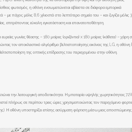
πίσθιος φωτισμός, η οθόνη ενσωματώνεται αβίαστα σε διάφορα εμπορικά
ά – με πάχος μόλις 8,6 χιλιοστά στο λεπτότερο σημείο του – και ζυγίζει μόλις 3
ας, επιτρέποντας εύκολη εγκατάσταση και επανατοποθέτηση.
ευρείες γωνίες θέασης – 180 μοίρες (οριζόντια) x 180 μοίρες (κάθετα) – χάρη 
ώντας τον αποκλειστικό αλγόριθμο βελτιστοποίησης εικόνας της LG, η οθόνη 
λτιστοποίηση της οπτικής επίδρασης του περιεχομένου στην οθόνη.
βελτιώνει την λειτουργική αποδοτικότητα. Η μπαταρία υψηλής χωρητικότητας 7
ρτιστεί πλήρως σε περίπου τρεις ώρες χρησιμοποιώντας τον παρεχόμενο φορτι
σης). Η οθόνη υποστηρίζει επίσης ασύρματη φόρτιση μέσω μιας αποσπώμενης