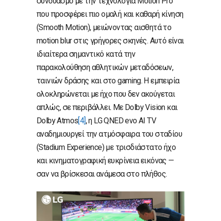
συνδυασμό με την τεχνολογία Motion Pro
που προσφέρει πιο ομαλή και καθαρή κίνηση
(Smooth Motion), μειώνοντας αισθητά το
motion blur στις γρήγορες σκηνές. Αυτό είναι
ιδιαίτερα σημαντικό κατά την
παρακολούθηση αθλητικών μεταδόσεων,
ταινιών δράσης και στο gaming. Η εμπειρία
ολοκληρώνεται με ήχο που δεν ακούγεται
απλώς, σε περιβάλλει. Με Dolby Vision και
Dolby Atmos
[4]
, η LG QNED evo AI TV
αναδημιουργεί την ατμόσφαιρα του σταδίου
(Stadium Experience) με τρισδιάστατο ήχο
και κινηματογραφική ευκρίνεια εικόνας —
σαν να βρίσκεσαι ανάμεσα στο πλήθος.