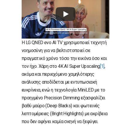
Η LG QNED evo AI TV χρησιμοποιεί τεχνητή
νοημοσύνη για να βελτιστοποιεί σε
πραγματικό χρόνο τόσο την εικόνα όσο και
τον ήχο. Χάρη στο 4K AI Super Upscaling
[1]
,
ακόμα και περιεχόμενο χαμηλότερης
ανάλυσης αποδίδεται με εντυπωσιακή
ευκρίνεια, ενώ η τεχνολογία MiniLED με το
προηγμένο Precision Dimming εξασφαλίζει
βαθύ μαύρο (Deep Blacks) και φωτεινές
λεπτομέρειες (Bright Highlights) με ακρίβεια
που δεν αφήνει καμία σκηνή να ξεφύγει.