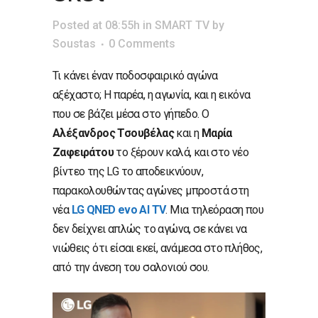
Posted at 08:55h
in
SMART TV
by
Soustas
0 Comments
Τι κάνει έναν ποδοσφαιρικό αγώνα
αξέχαστο; Η παρέα, η αγωνία, και η εικόνα
που σε βάζει μέσα στο γήπεδο. Ο
Αλέξανδρος Τσουβέλας
και η
Μαρία
Ζαφειράτου
το ξέρουν καλά, και στο νέο
βίντεο της LG το αποδεικνύουν,
παρακολουθώντας αγώνες μπροστά στη
νέα
LG
QNED
evo
AI
TV
. Μια τηλεόραση που
δεν δείχνει απλώς το αγώνα, σε κάνει να
νιώθεις ότι είσαι εκεί, ανάμεσα στο πλήθος,
από την άνεση του σαλονιού σου.