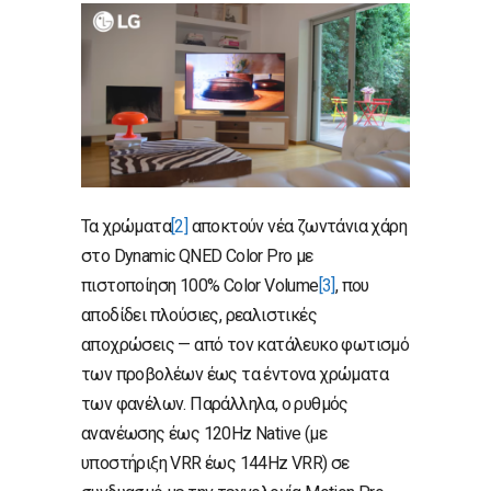
Τα χρώματα
[2]
αποκτούν νέα ζωντάνια χάρη
στο Dynamic QNED Color Pro με
πιστοποίηση 100% Color Volume
[3]
, που
αποδίδει πλούσιες, ρεαλιστικές
αποχρώσεις — από τον κατάλευκο φωτισμό
των προβολέων έως τα έντονα χρώματα
των φανέλων. Παράλληλα, ο ρυθμός
ανανέωσης έως 120Hz Native (με
υποστήριξη VRR έως 144Hz VRR) σε