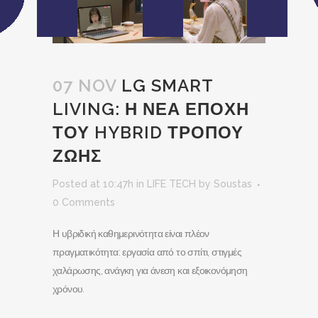
07 NOV
LG SMART
LIVING: Η ΝΕΑ ΕΠΟΧΗ
ΤΟΥ HYBRID ΤΡΟΠΟΥ
ΖΩΗΣ
Posted at 10:47h
in
LIFE TECH
by
Soustas
0 Comments
Η υβριδική καθημερινότητα είναι πλέον
πραγματικότητα: εργασία από το σπίτι, στιγμές
χαλάρωσης, ανάγκη για άνεση και εξοικονόμηση
χρόνου.