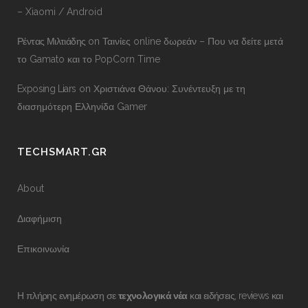
– Xiaomi / Android
Ρέντας Μιλτιάδης
on
Ταινίες online δωρεάν – Που να δείτε μετά
το Gamato και το PopCorn Time
Exposing Liars
on
Χριστιάνα Θάνου: Συνέντευξη με τη
διασημότερη Ελληνίδα Gamer
TECHSMART.GR
About
Διαφήμιση
Επικοινωνία
Η πλήρης ενημέρωση σε
τεχνολογικά νέα
και ειδήσεις, reviews και