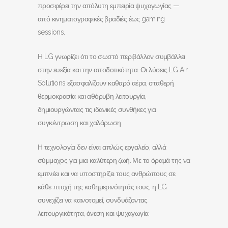
προσφέρει την απόλυτη εμπειρία ψυχαγωγίας —
από κινηματογραφικές βραδιές έως gaming
sessions.
Η LG γνωρίζει ότι το σωστό περιβάλλον συμβάλλει
στην ευεξία και την αποδοτικότητα. Οι λύσεις LG Air
Solutions εξασφαλίζουν καθαρό αέρα, σταθερή
θερμοκρασία και αθόρυβη λειτουργία,
δημιουργώντας τις ιδανικές συνθήκες για
συγκέντρωση και χαλάρωση.
Η τεχνολογία δεν είναι απλώς εργαλείο, αλλά
σύμμαχος για μια καλύτερη ζωή. Με το όραμά της να
εμπνέει και να υποστηρίζει τους ανθρώπους σε
κάθε πτυχή της καθημερινότητάς τους, η LG
συνεχίζει να καινοτομεί, συνδυάζοντας
λειτουργικότητα, άνεση και ψυχαγωγία.