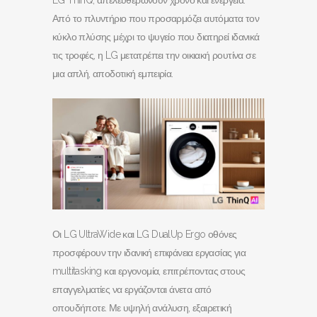
Από το πλυντήριο που προσαρμόζει αυτόματα τον
κύκλο πλύσης μέχρι το ψυγείο που διατηρεί ιδανικά
τις τροφές, η LG μετατρέπει την οικιακή ρουτίνα σε
μια απλή, αποδοτική εμπειρία.
Οι LG UltraWide και LG DualUp Ergo οθόνες
προσφέρουν την ιδανική επιφάνεια εργασίας για
multitasking και εργονομία, επιτρέποντας στους
επαγγελματίες να εργάζονται άνετα από
οπουδήποτε. Με υψηλή ανάλυση, εξαιρετική