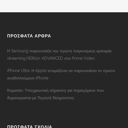
ΠΡΟΣΦΑΤΑ ΑΡΘΡΑ
Η Samsung παρουσιάζει την πρώτη παγκοσμίως εμπειρία
streaming HDR10+ ADVANCED στο Prime Video
iPhone Ultra: Η Apple ετοιμάζεται να παρουσιάσει το πρώτο
αναδιπλούμενο iPhone
Κομισιόν: Υποχρεωτική σήμανση για περιεχόμενο που
δημιουργείται με Τεχνητή Νοημοσύνη
ΠΡΟΣΦΑΤΑ ΣΧΟΛΙΑ