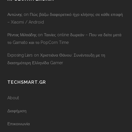
Αντώνης
on
Πώς βάζω διαφορετικό ήχο κλήσης σε κάθε επαφή
– Xiaomi / Android
Ρέντας Μιλτιάδης
on
Ταινίες online δωρεάν – Που να δείτε μετά
το Gamato και το PopCorn Time
Exposing Liars
on
Χριστιάνα Θάνου: Συνέντευξη με τη
διασημότερη Ελληνίδα Gamer
TECHSMART.GR
About
Διαφήμιση
Επικοινωνία