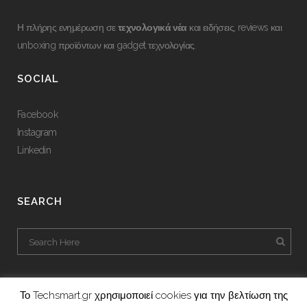
Η πλήρης ενημέρωση σε
τεχνολογικά νέα
και ειδήσεις, reviews και
unboxing προϊόντων και gadget τεχνολογίας.
SOCIAL
Facebook
Instagram
Linkedin
SEARCH
Το Techsmart.gr χρησιμοποιεί cookies για την βελτίωση της