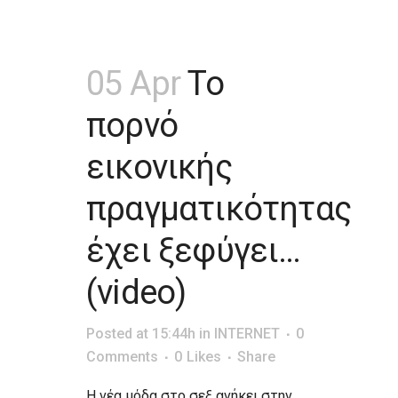
05 Apr
Το
πορνό
εικονικής
πραγματικότητας
έχει ξεφύγει…
(video)
Posted at 15:44h
in
INTERNET
0
Comments
0
Likes
Share
Η νέα μόδα στο σεξ ανήκει στην