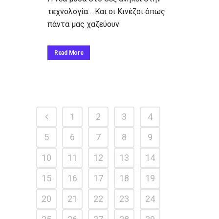
τεχνολογία… Και οι Κινέζοι όπως
πάντα μας χαζεύουν.
Read More
1
2
3
4
5
6
7
8
9
10
11
12
13
14
15
16
17
18
19
20
21
22
23
24