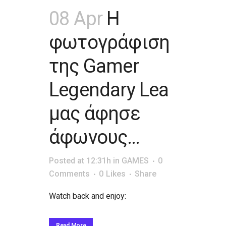
08 Apr
Η
φωτογράφιση
της Gamer
Legendary Lea
μας άφησε
άφωνους…
Posted at 12:31h
in
GAMES
0
Comments
0
Likes
Share
Watch back and enjoy:
Read More