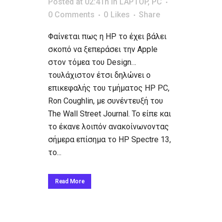
Posted at 02:41h
in
LAPTOP
,
PC
0 Comments
0
Likes
Share
Φαίνεται πως η HP το έχει βάλει
σκοπό να ξεπεράσει την Apple
στον τόμεα του Design…
τουλάχιστον έτσι δηλώνει ο
επικεφαλής του τμήματος HP PC,
Ron Coughlin, με συνέντευξή του
The Wall Street Journal. Το είπε και
το έκανε λοιπόν ανακοίνωνοντας
σήμερα επίσημα το HP Spectre 13,
το...
Read More