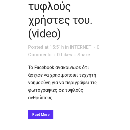
τυφλούς
χρήστες του.
(video)
Posted at 15:51h
in
INTERNET
0
Comments
0
Likes
Share
Το Facebook ανακοίνωσε ότι
άρχισε να χρησιμοποιεί τεχνητή
νοημοσύνη για να περιγράψει τις
φωτογραφίες σε τυφλούς
ανθρώπους.
Read More