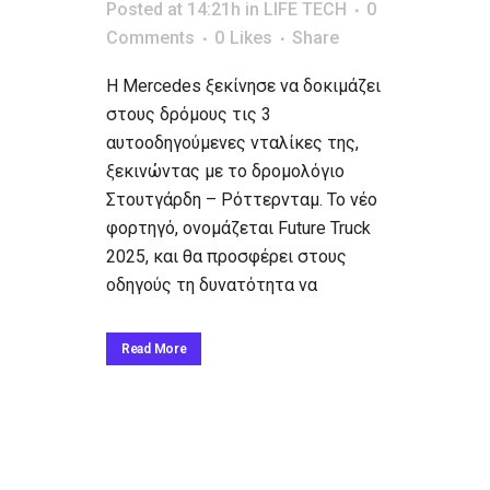
Posted at 14:21h
in
LIFE TECH
0
Comments
0
Likes
Share
Η Mercedes ξεκίνησε να δοκιμάζει
στους δρόμους τις 3
αυτοοδηγούμενες νταλίκες της,
ξεκινώντας με το δρομολόγιο
Στουτγάρδη – Ρόττερνταμ. Το νέο
φορτηγό, ονομάζεται Future Truck
2025, και θα προσφέρει στους
οδηγούς τη δυνατότητα να
Read More