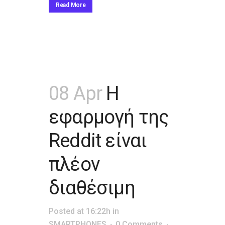
Read More
08 Apr
Η
εφαρμογή της
Reddit είναι
πλέον
διαθέσιμη
Posted at 16:22h
in
SMARTPHONES
0 Comments