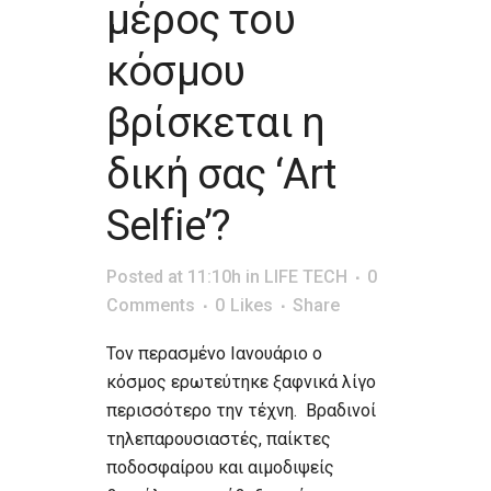
μέρος του
κόσμου
βρίσκεται η
δική σας ‘Art
Selfie’?
Posted at 11:10h
in
LIFE TECH
0
Comments
0
Likes
Share
Τον περασμένο Ιανουάριο ο
κόσμος ερωτεύτηκε ξαφνικά λίγο
περισσότερο την τέχνη. Βραδινοί
τηλεπαρουσιαστές, παίκτες
ποδοσφαίρου και αιμοδιψείς