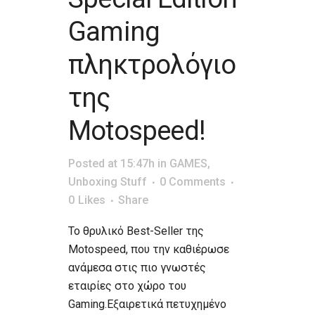
Gaming
πληκτρολόγιο
της
Motospeed!
Posted at 15:47h
in
GAMES
,
Unboxing Stuff
0 Comments
0
Likes
Share
Το θρυλικό Best-Seller της
Motospeed, που την καθιέρωσε
ανάμεσα στις πιο γνωστές
εταιρίες στο χώρο του
Gaming.Εξαιρετικά πετυχημένο