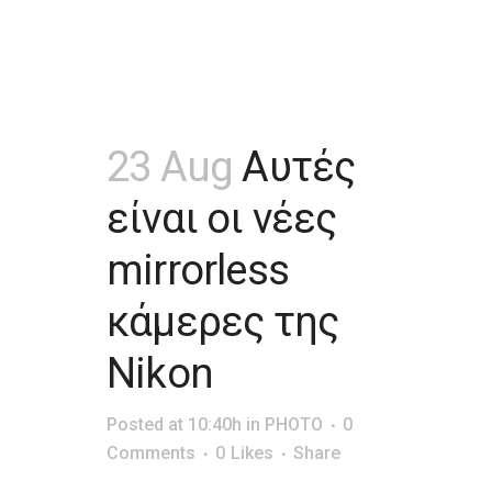
23 Aug
Αυτές
είναι οι νέες
mirrorless
κάμερες της
Nikon
Posted at 10:40h
in
PHOTO
0
Comments
0
Likes
Share