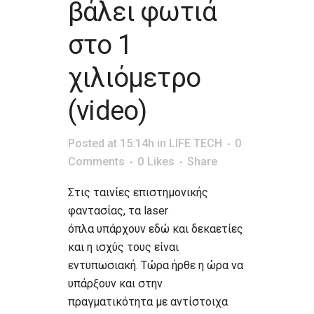
βάλει φωτιά
στο 1
χιλιόμετρο
(video)
Posted at 15:14h
in
LIFE TECH
0
Comments
0
Likes
Share
Στις ταινίες επιστημονικής
φαντασίας, τα laser
όπλα υπάρχουν εδώ και δεκαετίες
και η ισχύς τους είναι
εντυπωσιακή. Τώρα ήρθε η ώρα να
υπάρξουν και στην
πραγματικότητα με αντίστοιχα