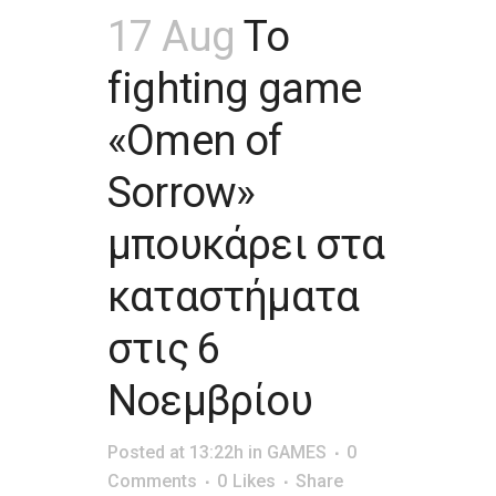
17 Aug
Το
fighting game
«Omen of
Sorrow»
μπουκάρει στα
καταστήματα
στις 6
Νοεμβρίου
Posted at 13:22h
in
GAMES
0
Comments
0
Likes
Share