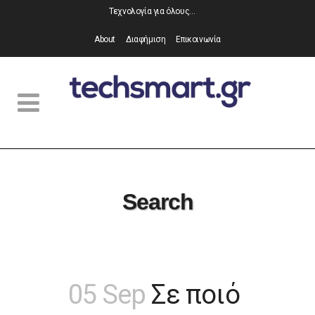
Τεχνολογία για όλους…
About
Διαφήμιση
Επικοινωνία
Search
05 Sep
Σε ποιό