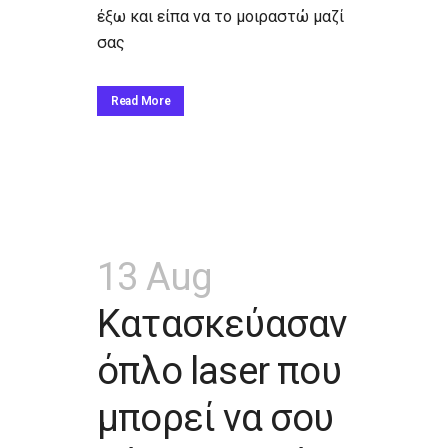
έξω και είπα να το μοιραστώ μαζί
σας
Read More
13 Aug
Κατασκεύασαν
όπλο laser που
μπορεί να σου