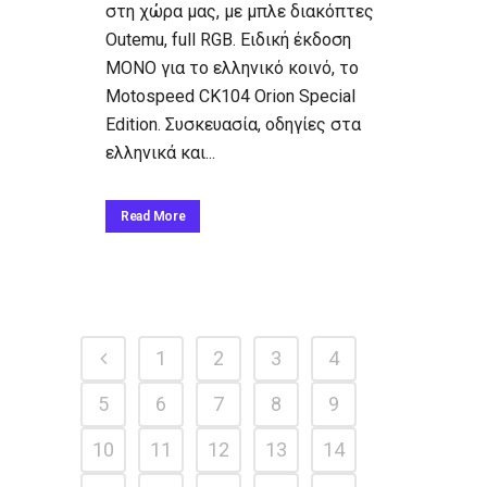
στη χώρα μας, με μπλε διακόπτες
Outemu, full RGB. Ειδική έκδοση
ΜΟΝΟ για το ελληνικό κοινό, το
Motospeed CK104 Orion Special
Edition. Συσκευασία, οδηγίες στα
ελληνικά και...
Read More
1
2
3
4
5
6
7
8
9
10
11
12
13
14