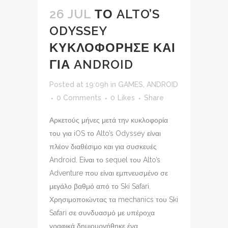
26 JUL
ΤΟ ALTO’S
ODYSSEY
ΚΥΚΛΟΦΟΡΗΣΕ ΚΑΙ
ΓΙΑ ANDROID
Posted at 19:09h
in
GAMES
,
ANDROID
0 Comments
0
Likes
Share
Αρκετούς μήνες μετά την κυκλοφορία
του για iOS το Alto’s Odyssey είναι
πλέον διαθέσιμο και για συσκευές
Android. Eίναι το sequel του Alto’s
Adventure που είναι εμπνευσμένο σε
μεγάλο βαθμό από το Ski Safari.
Χρησιμοποιώντας τα mechanics του Ski
Safari σε συνδυασμό με υπέροχα
γραφικά δημιουργήθηκε ένα