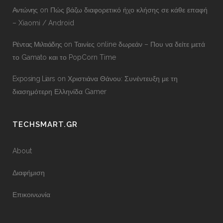
Αντώνης
on
Πώς βάζω διαφορετικό ήχο κλήσης σε κάθε επαφή
– Xiaomi / Android
Ρέντας Μιλτιάδης
on
Ταινίες online δωρεάν – Που να δείτε μετά
το Gamato και το PopCorn Time
Exposing Liars
on
Χριστιάνα Θάνου: Συνέντευξη με τη
διασημότερη Ελληνίδα Gamer
TECHSMART.GR
About
Διαφήμιση
Επικοινωνία