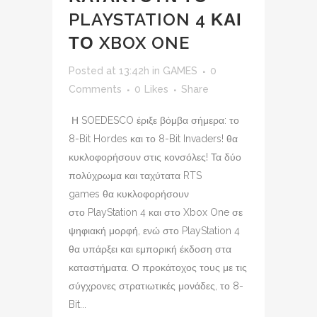
PLAYSTATION 4 ΚΑΙ
ΤΟ XBOX ONE
Posted at 13:42h
in
GAMES
0
Comments
0
Likes
Share
Η SOEDESCO έριξε βόμβα σήμερα: το
8-Bit Hordes και το 8-Bit Invaders! θα
κυκλοφορήσουν στις κονσόλες! Τα δύο
πολύχρωμα και ταχύτατα RTS
games θα κυκλοφορήσουν
στο PlayStation 4 και στο Xbox One σε
ψηφιακή μορφή, ενώ στο PlayStation 4
θα υπάρξει και εμπορική έκδοση στα
καταστήματα. Ο προκάτοχος τους με τις
σύγχρονες στρατιωτικές μονάδες, το 8-
Bit...