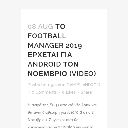
08 AUG
ΤΟ
FOOTBALL
MANAGER 2019
ΕΡΧΕΤΑΙ ΓΙΑ
ANDROID ΤΟΝ
ΝΟΕΜΒΡΙΟ (VIDEO)
Posted at 09:20h
in
GAMES
,
ANDROID
0 Comments
0
Likes
Share
Η σειρά της Sega αποκτά νέο λουκ και
θα είναι διαθέσιμη για Android στις 2
Νοεμβρίου. Συγκεκριμένα θα
κυκλοφορήσουν 2 version για κινητά,