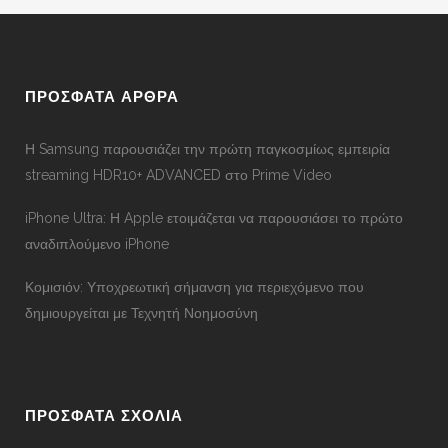
ΠΡΟΣΦΑΤΑ ΑΡΘΡΑ
Η Samsung παρουσιάζει την πρώτη παγκοσμίως εμπειρία
streaming HDR10+ ADVANCED στο Prime Video
iPhone Ultra: Η Apple ετοιμάζεται να παρουσιάσει το πρώτο
αναδιπλούμενο iPhone
Κομισιόν: Υποχρεωτική σήμανση για περιεχόμενο που
δημιουργείται με Τεχνητή Νοημοσύνη
ΠΡΟΣΦΑΤΑ ΣΧΟΛΙΑ