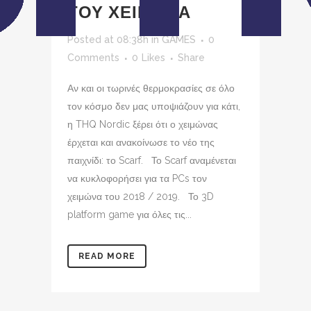
ΤΟΥ ΧΕΙΜΩΝΑ
Posted at 08:38h
in
GAMES
0
Comments
0
Likes
Share
Αν και οι τωρινές θερμοκρασίες σε όλο
τον κόσμο δεν μας υποψιάζουν για κάτι,
η THQ Nordic ξέρει ότι ο χειμώνας
έρχεται και ανακοίνωσε το νέο της
παιχνίδι: το Scarf. Το Scarf αναμένεται
να κυκλοφορήσει για τα PCs τον
χειμώνα του 2018 / 2019. Το 3D
platform game για όλες τις...
READ MORE