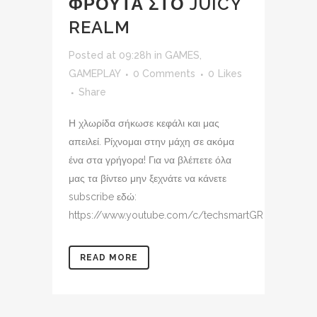
ΦΡΟΥΤΑ ΣΤΟ JUICY
REALM
Posted at 09:28h
in
GAMES
,
GAMEPLAY
0 Comments
0
Likes
Share
Η χλωρίδα σήκωσε κεφάλι και μας
απειλεί. Ρίχνομαι στην μάχη σε ακόμα
ένα στα γρήγορα! Για να βλέπετε όλα
μας τα βίντεο μην ξεχνάτε να κάνετε
subscribe εδώ:
https://www.youtube.com/c/techsmartGR
READ MORE