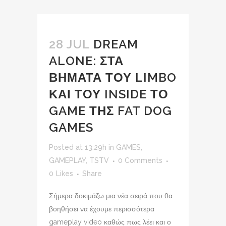
28 JUL
DREAM
ALONE: ΣΤΑ
ΒΗΜΑΤΑ ΤΟΥ LIMBO
ΚΑΙ ΤΟΥ INSIDE ΤΟ
GAME ΤΗΣ FAT DOG
GAMES
Posted at 13:29h
in
GAMES
,
GAMEPLAY
,
TSTV
0 Comments
0
Likes
Share
Σήμερα δοκιμάζω μια νέα σειρά που θα
βοηθήσει να έχουμε περισσότερα
gameplay video καθώς πως λέει και ο