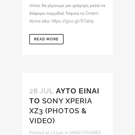
τίτλος θα ρίχνουμε μια γρήγορη ματιά σε
διάφορα παιχνίδια! Τσίμπα το Dream
Alone εδώ: https://goo.gl/RTaih9
READ MORE
28 JUL
ΑΥΤΟ ΕΙΝΑΙ
ΤΟ SONY XPERIA
XZ3 (PHOTOS &
VIDEO)
Posted at 12:54h
in
SMARTPHONES