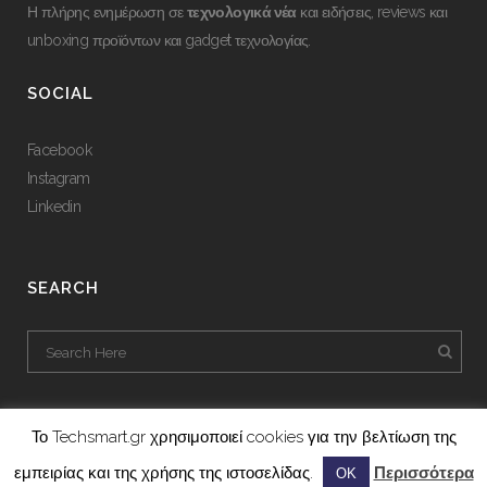
Η πλήρης ενημέρωση σε
τεχνολογικά νέα
και ειδήσεις, reviews και
unboxing προϊόντων και gadget τεχνολογίας.
SOCIAL
Facebook
Instagram
Linkedin
SEARCH
Το Techsmart.gr χρησιμοποιεί cookies για την βελτίωση της
εμπειρίας και της χρήσης της ιστοσελίδας.
Περισσότερα
ΟΚ
A project by
Gmedia