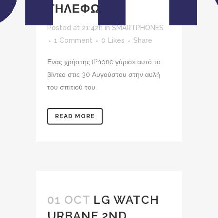
ΤΗΛΕΦΩΝΟ
Posted at 21:42h
in
SMARTPHONES
1 Comment
0
Likes
Share
Ενας χρήστης iPhone γύρισε αυτό το
βίντεο στις 30 Αυγούστου στην αυλή
του σπιτιού του.
READ MORE
01 OCT
LG WATCH
URBANE 2ND