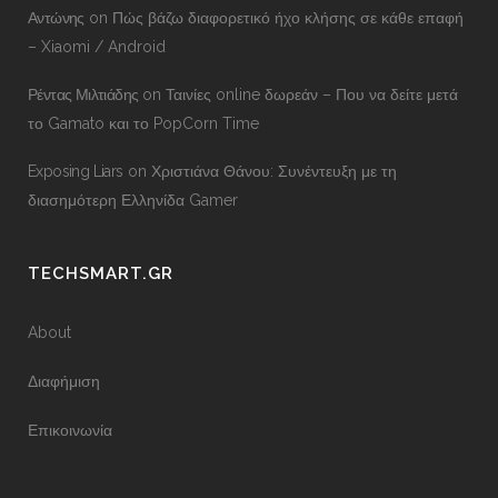
Αντώνης
on
Πώς βάζω διαφορετικό ήχο κλήσης σε κάθε επαφή
– Xiaomi / Android
Ρέντας Μιλτιάδης
on
Ταινίες online δωρεάν – Που να δείτε μετά
το Gamato και το PopCorn Time
Exposing Liars
on
Χριστιάνα Θάνου: Συνέντευξη με τη
διασημότερη Ελληνίδα Gamer
TECHSMART.GR
About
Διαφήμιση
Επικοινωνία