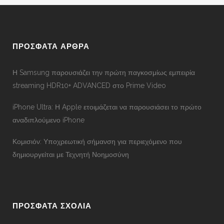
ΠΡΟΣΦΑΤΑ ΑΡΘΡΑ
Η Samsung παρουσιάζει την πρώτη παγκοσμίως εμπειρία
streaming HDR10+ ADVANCED στο Prime Video
iPhone Ultra: Η Apple ετοιμάζεται να παρουσιάσει το πρώτο
αναδιπλούμενο iPhone
Κομισιόν: Υποχρεωτική σήμανση για περιεχόμενο που
δημιουργείται με Τεχνητή Νοημοσύνη
ΠΡΟΣΦΑΤΑ ΣΧΟΛΙΑ