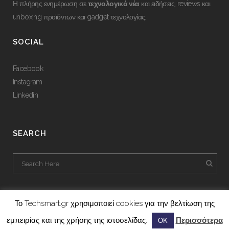
Η πλήρης ενημέρωση σε
τεχνολογικά νέα
και ειδήσεις, reviews και
unboxing προϊόντων και gadget τεχνολογίας.
SOCIAL
Facebook
Instagram
Linkedin
SEARCH
Το Techsmart.gr χρησιμοποιεί cookies για την βελτίωση της
εμπειρίας και της χρήσης της ιστοσελίδας.
Περισσότερα
ΟΚ
A project by
Gmedia