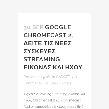
30 SEP
GOOGLE
CHROMECAST 2,
ΔΕΙΤΕ ΤΙΣ ΝΕΕΣ
ΣΥΣΚΕΥΕΣ
STREAMING
ΕΙΚΟΝΑΣ ΚΑΙ ΗΧΟΥ
Posted at 19:18h
in
GADGET
0
Comments
0
Likes
Share
Τις νέες συσκευές streaming εικόνας και
ήχου, Chromecast 2 και Chromecast
Audio, παρουσίασε η Google σε ειδικό