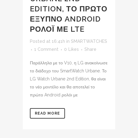
EDITION, ΤΟ ΠΡΩΤΟ
ΕΞΥΠΝΟ ANDROID
ΡΟΛΟΪ ΜΕ LTE
Posted at 16:41h
in
SMARTWATCHES
1 Comment
0
Likes
Share
Παράλληλα με το V10, η LG ανακοίνωσε
το διάδοχο του SmartWatch Urbane. Το
LG Watch Urbane 2nd Edition, θα είναι
το νέο μοντέλο και θα αποτελεί το
πρώτο Android ρολόι με
READ MORE