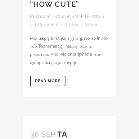
“HOW CUTE”
Posted at 18:26h
in
SMARTPHONES
1 Comment
0
Likes
Share
Μια μικρή έκπληξη είχε σήμερα το inbox
του Techsmart.gr Μικρή, σαν το
μικρότερο Android smartphone που
έχουμε δει μέχρι στιγμής.
READ MORE
30 SEP
ΤΑ