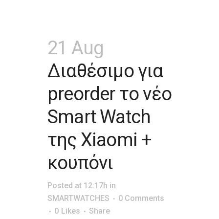
21 Aug
Διαθέσιμο για
preorder το νέο
Smart Watch
της Xiaomi +
κουπόνι
Posted at 12:17h
in
SMARTWATCHES
0 Comments
0
Likes
Share