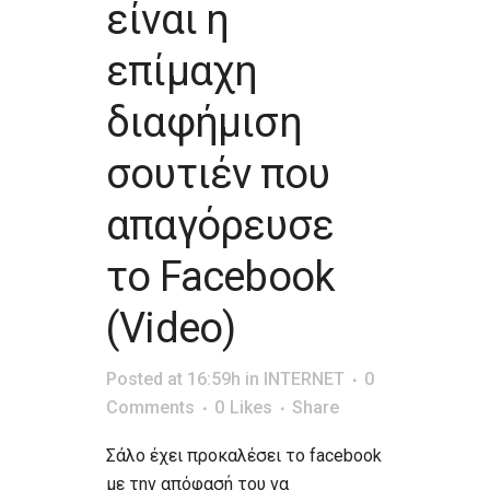
είναι η
επίμαχη
διαφήμιση
σουτιέν που
απαγόρευσε
το Facebook
(Video)
Posted at 16:59h
in
INTERNET
0
Comments
0
Likes
Share
Σάλο έχει προκαλέσει το facebook
με την απόφασή του να