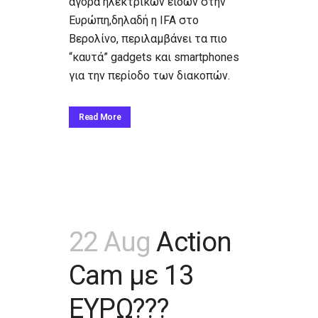
αγορά ηλεκτρικών ειδών στην
Ευρώπη,δηλαδή η IFA στο
Βερολίνο, περιλαμβάνει τα πιο
“καυτά” gadgets και smartphones
για την περίοδο των διακοπών.
Read More
22 Aug
Action
Cam με 13
ΕΥΡΩ???