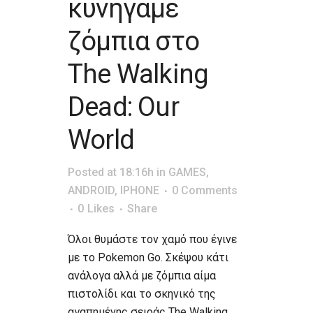
κυνηγάμε
ζόμπια στο
The Walking
Dead: Our
World
Posted at 18:16h
in
GAMES
,
ANDROID
,
IPHONE
0 Comments
0
Likes
Share
Όλοι θυμάστε τον χαμό που έγινε
με το Pokemon Go. Σκέψου κάτι
ανάλογα αλλά με ζόμπια αίμα
πιστολίδι και το σκηνικό της
αγαπημένης σειράς The Walking