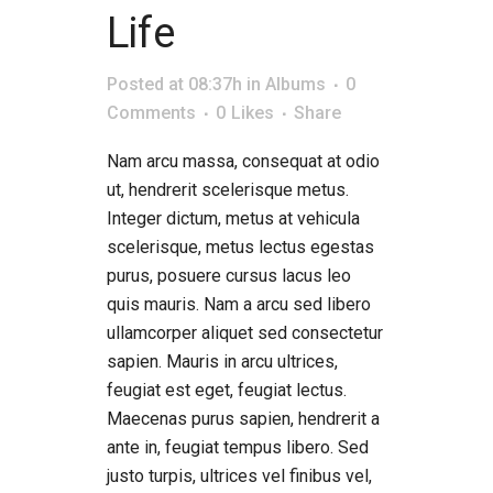
Life
Posted at 08:37h
in
Albums
0
Comments
0
Likes
Share
Nam arcu massa, consequat at odio
ut, hendrerit scelerisque metus.
Integer dictum, metus at vehicula
scelerisque, metus lectus egestas
purus, posuere cursus lacus leo
quis mauris. Nam a arcu sed libero
ullamcorper aliquet sed consectetur
sapien. Mauris in arcu ultrices,
feugiat est eget, feugiat lectus.
Maecenas purus sapien, hendrerit a
ante in, feugiat tempus libero. Sed
justo turpis, ultrices vel finibus vel,