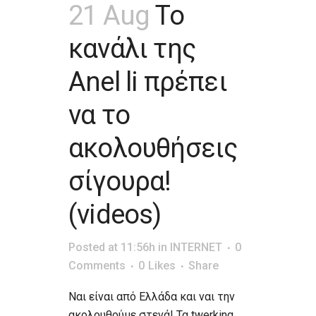
21 Aug
Το
κανάλι της
Anel li πρέπει
να το
ακολουθήσεις
σίγουρα!
(videos)
Posted at 11:56h
in
INTERNET
0
Comments
0
Likes
Share
Ναι είναι από Ελλάδα και ναι την
ακολουθούμε στενά! Τα twerking